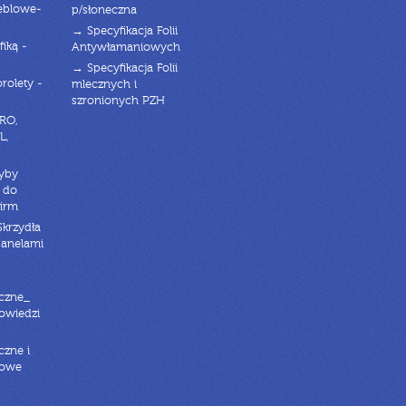
eblowe-
p/słoneczna
→ Specyfikacja Folii
fiką -
Antywłamaniowych
→ Specyfikacja Folii
orolety -
mlecznych i
szronionych PZH
RO,
L,
zyby
 do
firm
Skrzydła
panelami
czne_
powiedzi
czne i
iowe