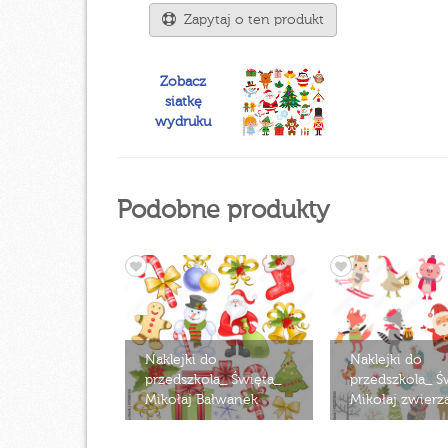
Zapytaj o ten produkt
Zobacz
siatkę
wydruku
Podobne produkty
Naklejki do
Naklejki do
przedszkola_ Święta_
przedszkola_ Ś
Mikołaj Bałwanek
Mikołaj zwierz