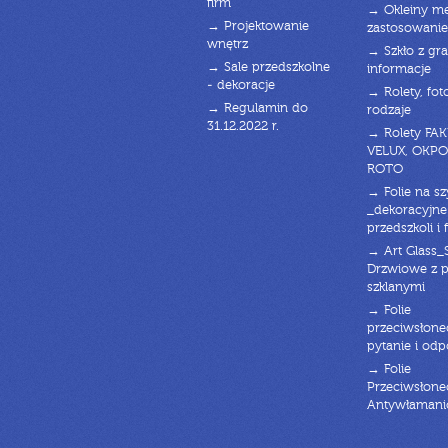
firm
→ Okleiny m
→ Projektowanie
zastosowanie
wnętrz
→ Szkło z gra
→ Sale przedszkolne
informacje
- dekoracje
→ Rolety, fot
→ Regulamin do
rodzaje
31.12.2022 r.
→ Rolety FAK
VELUX, OKPO
ROTO
→ Folie na s
_dekoracyjne
przedszkoli i 
→ Art Glass_
Drzwiowe z 
szklanymi
→ Folie
przeciwsłone
pytanie i od
→ Folie
Przeciwsłone
Antywłaman