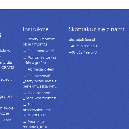
Instrukcje
Skontaktuj się z nami
i
→ Rolety - pomiar
biuro@dekea.pl
okna i montaż
+48 505 801 130
dukt w
→ Jak tapetować?
+48 532 499 375
u
→ Pomiar i montaż
emy dla
szkła z grafiką
t GRATIS
→ Aplikacja oklein
→ Jak zamówić
zdjęć i
_szafy przesuwne z
panelami szklanymi
j
→ Folie okienne
rafiki i
_instrukcja montażu
→ Folie
am swoje
przeciwsłoneczne
yczne
SUN PROTECT
- które
→ Instrukcja
montażu_folia