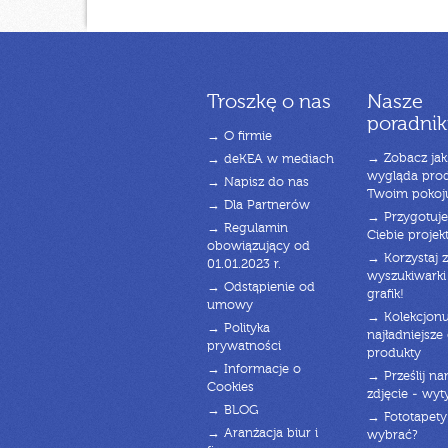
Troszkę o nas
Nasze
poradnik
→ O firmie
→ Zobacz jak
→ deKEA w mediach
wygląda pro
→ Napisz do nas
Twoim pokoj
→ Dla Partnerów
→ Przygotuj
→ Regulamin
Ciebie projek
obowiązujący od
→ Korzystaj z
01.01.2023 r.
wyszukiwarki 
→ Odstąpienie od
grafik!
umowy
→ Kolekcjonu
→ Polityka
najładniejsze g
prywatności
produkty
→ Informacje o
→ Prześlij n
Cookies
zdjęcie - wyt
→ BLOG
→ Fototapety
→ Aranżacja biur i
wybrać?