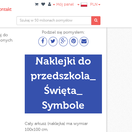
Mój panel
PLN
ontakt
Podziel się pomysłem:
j do
ionych
Naklejki do
przedszkola_
Święta_
Symbole
Cały arkusz (naklejka) ma wymiar
100x100 cm.