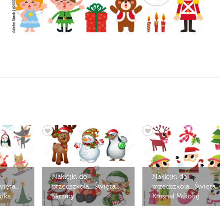
Naklejki do
Naklejki do
więta_
przedszkola_ Święta_
przedszkola_ Święta_
ątka
Skrzaty
Krasnal Mikołaj