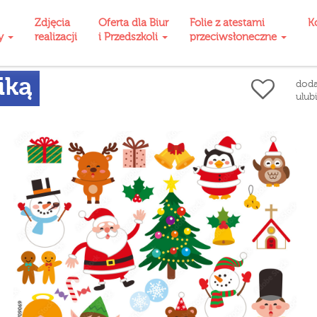
Zdjęcia
Oferta dla Biur
Folie z atestami
K
ty
realizacji
i Przedszkoli
przeciwsłoneczne
iką
doda
ulub