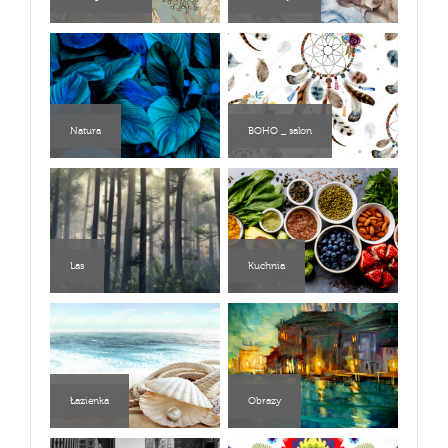
Natura
BOHO _ salon
Las
Kuchnia
Łazienka
Obrazy