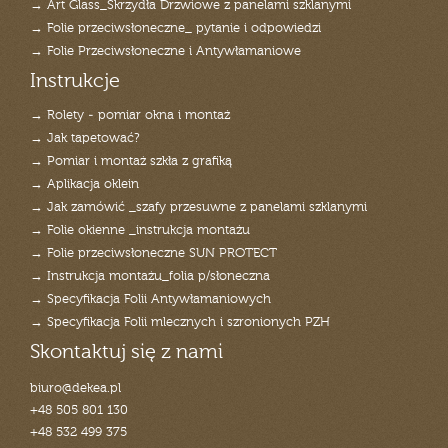
→ Art Glass_Skrzydła Drzwiowe z panelami szklanymi
→ Folie przeciwsłoneczne_ pytanie i odpowiedzi
→ Folie Przeciwsłoneczne i Antywłamaniowe
Instrukcje
→ Rolety - pomiar okna i montaż
→ Jak tapetować?
→ Pomiar i montaż szkła z grafiką
→ Aplikacja oklein
→ Jak zamówić _szafy przesuwne z panelami szklanymi
→ Folie okienne _instrukcja montażu
→ Folie przeciwsłoneczne SUN PROTECT
→ Instrukcja montażu_folia p/słoneczna
→ Specyfikacja Folii Antywłamaniowych
→ Specyfikacja Folii mlecznych i szronionych PZH
Skontaktuj się z nami
biuro@dekea.pl
+48 505 801 130
+48 532 499 375