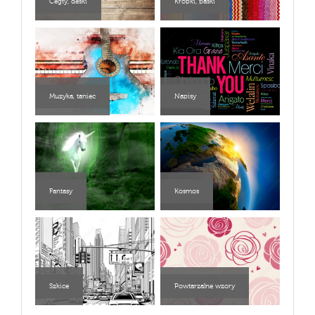
Cegły, deski
Kropki, paski
Muzyka, taniec
Napisy
Fantasy
Kosmos
Szkice
Powtarzalne wzory