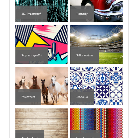
3D, Przestrzeń
Pojazdy
Pop art, graffiti
Piłka nożna
Zwierzęta
Mozaika