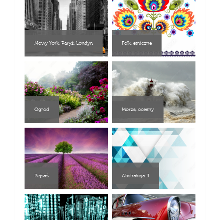
Nowy York, Paryż, Londyn
Folk, etniczne
Ogród
Morza, oceany
Pejzaż
Abstrakcja II