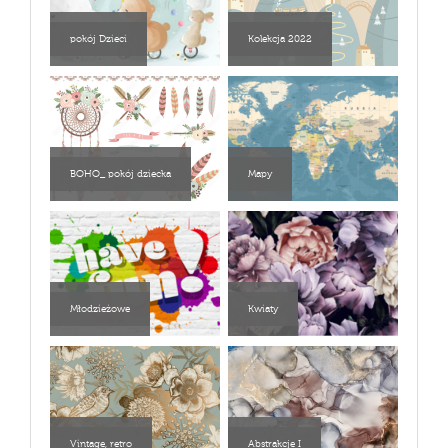
pokój Dzieci
Kolekcja 2022
BOHO_ pokój dziecka
Mapy
Młodzieżowe
Kwiaty
Vintage, retro
Abstrakcje I