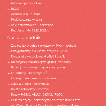
→ Informacje o Cookies
→ BLOG
→ Aranżacja biur i firm
→ Projektowanie wnętrz
→ Sale przedszkolne - dekoracje
→ Regulamin do 31.12.2022 r.
Nasze poradniki
→ Zobacz jak wygląda produkt w Twoim pokoju
→ Przygotujemy dla Ciebie projekt GRATIS
→ Korzystaj z wyszukiwarki zdjęć i grafik!
→ Kolekcjonuj najładniejsze grafiki i produkty
→ Prześlij nam swoje zdjęcie - wytyczne
→ Fototapety- które wybrać?
→ Okleiny meblowe-zastosowanie
→ Szkło z grafiką - informacje
→ Rolety, fotorolety - rodzaje
→ Rolety FAKRO, VELUX, OKPOL, ROTO
→ Folie na szyby _dekoracyjne do przedszkoli i firm
→ Art Glass_Skrzydła Drzwiowe z panelami szklanymi