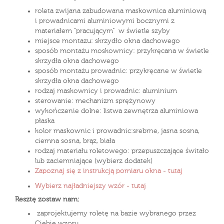
roleta zwijana zabudowana maskownica aluminiową
i prowadnicami aluminiowymi bocznymi z
materiałem "pracującym" w świetle szyby
miejsce montazu: skrzydło okna dachowego
sposób montażu moskownicy: przykręcana w świetle
skrzydła okna dachowego
sposób montażu prowadnic: przykręcane w świetle
skrzydła okna dachowego
rodzaj maskownicy i prowadnic: aluminium
sterowanie: mechanizm sprężynowy
wykończenie dolne: listwa zewnętrza aluminiowa
płaska
kolor maskownic i prowadnic:srebrne, jasna sosna,
ciemna sosna, brąz, biała
rodzaj materiału roletowego: przepuszczające świtało
lub zaciemniające (wybierz dodatek)
Zapoznaj się z instrukcją pomiaru okna - tutaj
Wybierz najładniejszy wzór - tutaj
Resztę zostaw nam:
zaprojektujemy roletę na bazie wybranego przez
Ciebie wzoru,