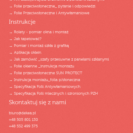
→ Folie przeciwsłoneczne_ pytanie i odpowiedzi
→ Folie Przeciwsłoneczne i Antywłamaniowe
Instrukcje
→ Rolety - pomiar okna i montaż
→ Jak tapetować?
→ Pomiar i montaż szkła z grafiką
→ Aplikacja oklein
→ Jak zamówić _szafy przesuwne z panelami szklanymi
→ Folie okienne _instrukcja montażu
→ Folie przeciwsłoneczne SUN PROTECT
→ Instrukcja montażu_folia p/słoneczna
→ Specyfikacja Folii Antywłamaniowych
→ Specyfikacja Folii mlecznych i szronionych PZH
Skontaktuj się z nami
biuro@dekea.pl
+48 505 801 130
+48 532 499 375