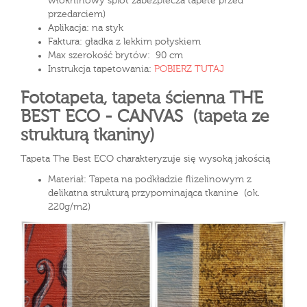
włókninowy splot zabezpiecza tapete przed
przedarciem)
Aplikacja: na styk
Faktura: gładka z lekkim połyskiem
Max szerokość brytów: 90 cm
Instrukcja tapetowania:
POBIERZ TUTAJ
Fototapeta, tapeta ścienna THE
BEST ECO - CANVAS (tapeta ze
strukturą tkaniny)
Tapeta The Best ECO charakteryzuje się wysoką jakością
Materiał: Tapeta na podkładzie flizelinowym z
delikatna strukturą przypominająca tkanine (ok.
220g/m2)