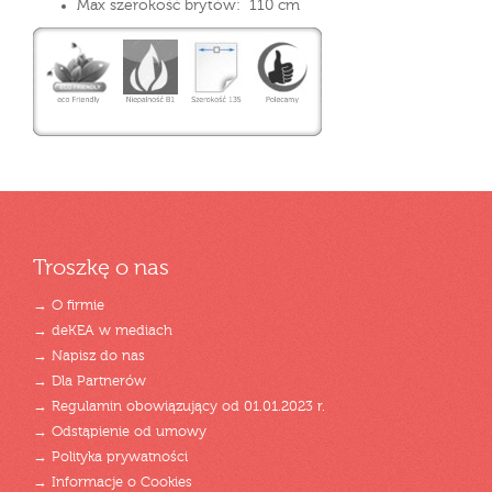
Max szerokość brytów: 110 cm
Troszkę o nas
→ O firmie
→ deKEA w mediach
→ Napisz do nas
→ Dla Partnerów
→ Regulamin obowiązujący od 01.01.2023 r.
→ Odstąpienie od umowy
→ Polityka prywatności
→ Informacje o Cookies