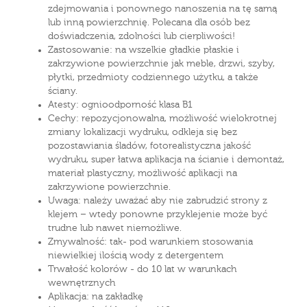
zdejmowania i ponownego nanoszenia na tę samą
lub inną powierzchnię. Polecana dla osób bez
doświadczenia, zdolności lub cierpliwości!
Zastosowanie: na wszelkie gładkie płaskie i
zakrzywione powierzchnie jak meble, drzwi, szyby,
płytki, przedmioty codziennego użytku, a także
ściany.
Atesty: ognioodporność klasa B1
Cechy: repozycjonowalna, możliwość wielokrotnej
zmiany lokalizacji wydruku, odkleja się bez
pozostawiania śladów, fotorealistyczna jakość
wydruku, super łatwa aplikacja na ścianie i demontaż,
materiał plastyczny, możliwość aplikacji na
zakrzywione powierzchnie.
Uwaga: należy uważać aby nie zabrudzić strony z
klejem – wtedy ponowne przyklejenie może być
trudne lub nawet niemożliwe.
Zmywalność: tak- pod warunkiem stosowania
niewielkiej ilością wody z detergentem
Trwałość kolorów - do 10 lat w warunkach
wewnętrznych
Aplikacja: na zakładkę