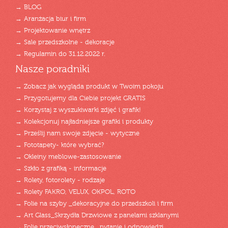
→ BLOG
→ Aranżacja biur i firm
→ Projektowanie wnętrz
→ Sale przedszkolne - dekoracje
→ Regulamin do 31.12.2022 r.
Nasze poradniki
→ Zobacz jak wygląda produkt w Twoim pokoju
→ Przygotujemy dla Ciebie projekt GRATIS
→ Korzystaj z wyszukiwarki zdjęć i grafik!
→ Kolekcjonuj najładniejsze grafiki i produkty
→ Prześlij nam swoje zdjęcie - wytyczne
→ Fototapety- które wybrać?
→ Okleiny meblowe-zastosowanie
→ Szkło z grafiką - informacje
→ Rolety, fotorolety - rodzaje
→ Rolety FAKRO, VELUX, OKPOL, ROTO
→ Folie na szyby _dekoracyjne do przedszkoli i firm
→ Art Glass_Skrzydła Drzwiowe z panelami szklanymi
→ Folie przeciwsłoneczne_ pytanie i odpowiedzi