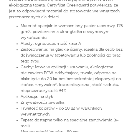
ekologiczna tapeta. Certyfikat Greenguard potwierdza, że
jest to odpowiedni materiał do stosowania we wnętrzach
przeznaczonych dla dzieci.
Materiał: specjalnie wzmacniany papier tapetowy 176
g/m2, powierzchnia ultra-gładka o satynowym
wykończeniu
Atesty: ognioodporność klasa A
Zastosowanie: na gładkie ściany, idealna dla osób bez
doświadczenia w tapetowaniu lub zdolności do prac
tego typu
Cechy: łatwa w aplikacji i usuwaniu, ekologiczna –
nie zawiera PCW, oddychająca, trwała, odporna na
blaknięcie do 20 lat bez bezpośredniej ekspozycji na
słońce, zmywalna*, fotorealistyczna jakość zadruku,
nieprzezroczystość 94%
Aplikacja: na styk
Zmywalność:niewielka
Trwałość kolorów - do 10 lat w warunkach
wewnętrznych
Tapeta dostępna tylko na specjalne zamówienia (e-
mail)
Max szerokość brytów: 90 cm