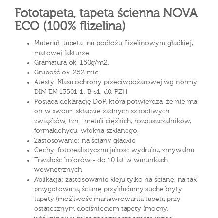
Fototapeta, tapeta ścienna NOVA
ECO (100% flizelina)
Materiał: tapeta na podłożu flizelinowym gładkiej,
matowej fakturze
Gramatura ok. 150g/m2,
Grubość ok. 252 mic
Atesty: Klasa ochrony przeciwpożarowej wg normy
DIN EN 13501-1: B-s1, d0, PZH
Posiada deklarację DoP, która potwierdza, że nie ma
on w swoim składzie żadnych szkodliwych
związków, tzn.: metali ciężkich, rozpuszczalników,
formaldehydu, włókna szklanego,
Zastosowanie: na ściany gładkie
Cechy: fotorealistyczna jakość wydruku, zmywalna
Trwałość kolorów - do 10 lat w warunkach
wewnętrznych
Aplikacja: zastosowanie kleju tylko na ścianę, na tak
przygotowaną ścianę przykładamy suche bryty
tapety (możliwość manewrowania tapetą przy
ostatecznym dociśnięciem tapety (mocny,