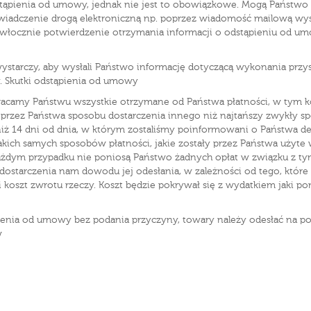
tąpienia od umowy, jednak nie jest to obowiązkowe. Mogą Państwo r
adczenie drogą elektroniczną np. poprzez wiadomość mailową wysłan
zwłocznie potwierdzenie otrzymania informacji o odstąpieniu od um
ystarczy, aby wysłali Państwo informację dotyczącą wykonania prz
. Skutki odstąpienia od umowy
acamy Państwu wszystkie otrzymane od Państwa płatności, w tym ko
zez Państwa sposobu dostarczenia innego niż najtańszy zwykły spo
iż 14 dni od dnia, w którym zostaliśmy poinformowani o Państwa de
ich samych sposobów płatności, jakie zostały przez Państwa użyte w
w każdym przypadku nie poniosą Państwo żadnych opłat w związku z
u dostarczenia nam dowodu jej odesłania, w zależności od tego, któr
i koszt zwrotu rzeczy. Koszt będzie pokrywał się z wydatkiem jaki p
ienia od umowy bez podania przyczyny, towary należy odesłać na po
w