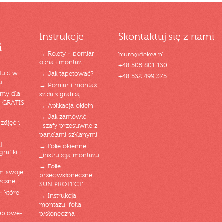
Instrukcje
Skontaktuj się z nami
i
→ Rolety - pomiar
biuro@dekea.pl
okna i montaż
+48 505 801 130
dukt w
→ Jak tapetować?
+48 532 499 375
u
→ Pomiar i montaż
emy dla
szkła z grafiką
t GRATIS
→ Aplikacja oklein
→ Jak zamówić
zdjęć i
_szafy przesuwne z
panelami szklanymi
j
→ Folie okienne
rafiki i
_instrukcja montażu
→ Folie
am swoje
przeciwsłoneczne
yczne
SUN PROTECT
- które
→ Instrukcja
montażu_folia
eblowe-
p/słoneczna