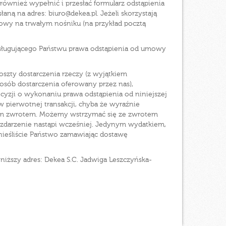
ównież wypełnić i przesłać formularz odstąpienia
ą na adres: biuro@dekea.pl. Jeżeli skorzystają
owy na trwałym nośniku (na przykład pocztą
ysługującego Państwu prawa odstąpienia od umowy
szty dostarczenia rzeczy (z wyjątkiem
sób dostarczenia oferowany przez nas),
cyzji o wykonaniu prawa odstąpienia od niniejszej
 pierwotnej transakcji, chyba że wyraźnie
 tym zwrotem. Możemy wstrzymać się ze zwrotem
e zdarzenie nastąpi wcześniej. Jedynym wydatkiem,
onieśliście Państwo zamawiając dostawę
niższy adres: Dekea S.C. Jadwiga Leszczyńska-