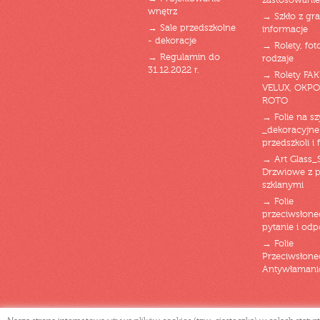
zastosowanie
wnętrz
→ Szkło z gra
→ Sale przedszkolne
informacje
- dekoracje
→ Rolety, fot
→ Regulamin do
rodzaje
31.12.2022 r.
→ Rolety FAK
VELUX, OKPO
ROTO
→ Folie na s
_dekoracyjne
przedszkoli i 
→ Art Glass_
Drzwiowe z 
szklanymi
→ Folie
przeciwsłone
pytanie i od
→ Folie
Przeciwsłone
Antywłaman