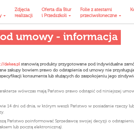
Zdjęcia
Oferta dla Biur
Folie z atestami
K
ty
realizacji
i Przedszkoli
przeciwsłoneczne
 od umowy - informacja
://dekea.pl
stanowią produkty przygotowane pod indywidualne zamówi
ane zakupy bowiem prawo do odstąpienia od umowy nie przysługuj
yfikacji konsumenta lub służących do zaspokojeniu jego zindywidua
arakterze wówczas mają Państwo prawo odstąpić od niniejszej umowy
e 14 dni od dnia, w którym weszli Państwo w posiadanie rzeczy lub
zy.
uszą Państwo poinformować Sprzedawcę swojej decyzji o odstąpien
faksem lub pocztą elektroniczną).