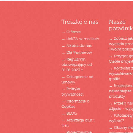
Troszkę o nas
Nasze
poradnik
→ O firmie
→ Zobacz jak
→ deKEA w mediach
wygląda pro
→ Napisz do nas
Twoim pokoj
→ Dla Partnerów
→ Przygotuj
→ Regulamin
Ciebie projek
obowiązujący od
→ Korzystaj z
01.01.2023 r.
wyszukiwarki 
→ Odstąpienie od
grafik!
umowy
→ Kolekcjonu
→ Polityka
najładniejsze g
prywatności
produkty
→ Informacje o
→ Prześlij n
Cookies
zdjęcie - wyt
→ BLOG
→ Fototapety
→ Aranżacja biur i
wybrać?
firm
→ Okleiny m
→ Projektowanie