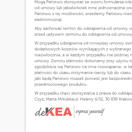
Mogą Państwo skorzystać ze wzoru formularza ods
od umowy lub jakiekolwiek inne jednoznaczne oświ
Państwo z tej możliwości, prześlemy Państwu nie
elektroniczną).
Aby zachować termin do odstąpienia od umowy, w
przed upływem terminu do odstąpienia od umowy
W przypadku odstąpienia od niniejszej umowy zwr
dodatkowych kosztów wynikających z wybranego pr
niezwłocznie, a w każdym przypadku nie później n
umowy. Zwrotu płatności dokonamy przy użyciu tak
zgodziliście się Państwo na inne rozwiązanie; 
płatności do czasu otrzymania rzeczy lub do czas
jaki będą Państwo musieli ponieść jest bezpośredn
przedmiotowego produktu..
W przypadku chęci skorzystania z prawa do odstąp
Czyż, Marta Mikulska,ul. Heleny 6/32, 30 838 Krakó