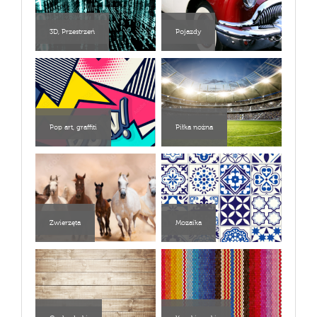
3D, Przestrzeń
Pojazdy
Pop art, graffiti
Piłka nożna
Zwierzęta
Mozaika