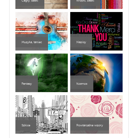
Cegły, deski
Kropki, paski
Muzyka, taniec
Napisy
Fantasy
Kosmos
Szkice
Powtarzalne wzory