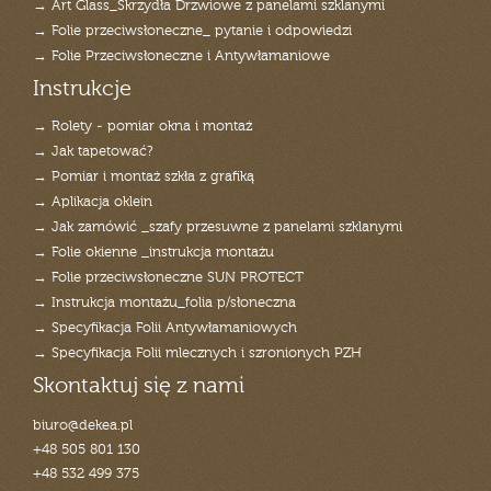
→ Art Glass_Skrzydła Drzwiowe z panelami szklanymi
→ Folie przeciwsłoneczne_ pytanie i odpowiedzi
→ Folie Przeciwsłoneczne i Antywłamaniowe
Instrukcje
→ Rolety - pomiar okna i montaż
→ Jak tapetować?
→ Pomiar i montaż szkła z grafiką
→ Aplikacja oklein
→ Jak zamówić _szafy przesuwne z panelami szklanymi
→ Folie okienne _instrukcja montażu
→ Folie przeciwsłoneczne SUN PROTECT
→ Instrukcja montażu_folia p/słoneczna
→ Specyfikacja Folii Antywłamaniowych
→ Specyfikacja Folii mlecznych i szronionych PZH
Skontaktuj się z nami
biuro@dekea.pl
+48 505 801 130
+48 532 499 375