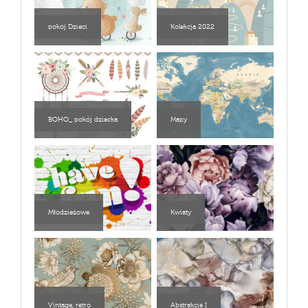
pokój Dzieci
Kolekcja 2022
BOHO_ pokój dziecka
Mapy
Młodzieżowe
Kwiaty
Vintage, retro
Abstrakcje I