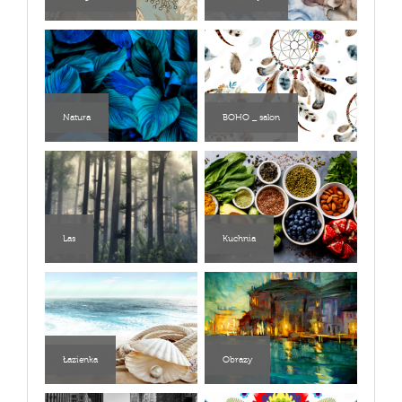
Natura
BOHO _ salon
Las
Kuchnia
Łazienka
Obrazy