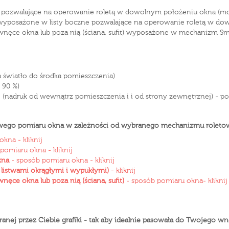
e pozwalające na operowanie roletą w dowolnym położeniu okna (m
 wyposażone w listy boczne pozwalające na operowanie roletą w d
ęce okna lub poza nią (ściana, sufit) wyposażone w mechanizm Smar
a światło do środka pomieszczenia)
 90 %)
nadruk od wewnątrz pomieszczenia i i od strony zewnętrznej) - poc
łowego pomiaru okna w zależności od wybranego mechanizmu rolet
kna - kliknij
pomiaru okna - kliknij
kna
- sposób pomiaru okna - kliknij
 listwami okrągłymi i wypukłymi)
- kliknij
ce okna lub poza nią (ściana, sufit)
- sposób pomiaru okna- kliknij
ej przez Ciebie grafiki - tak aby idealnie pasowała do Twojego wnętr