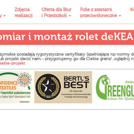
Zdjęcia
Oferta dla Biur
Folie z atestami
K
ty
realizacji
i Przedszkoli
przeciwsłoneczne
omiar i montaż rolet deKEA
 rzymskie posiadają rygorystyczne certyfikaty (spełniające np normy 
rojekt zlecić nam - przygotujemy go dla Ciebie gratis! ..oglądnij n
iebie-projekt