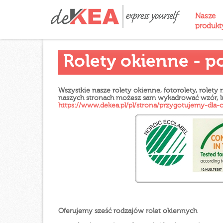
Nasze
produk
Rolety okienne - p
Wszystkie nasze rolety okienne, fotorolety, rolety
naszych stronach możesz sam wykadrować wzór, lub p
https://www.dekea.pl/pl/strona/przygotujemy-dla-c
Oferujemy sześć rodzajów rolet okiennych