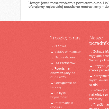
Uwaga: jeżeli masz problem z pomiarem okna, lub
oferujemy najbardziej popularne mechanizmy - d
Troszkę o nas
Nasze
poradnik
→ O firmie
→ Zobacz jak
→ deKEA w mediach
wygląda pro
→ Napisz do nas
Twoim pokoj
→ Dla Partnerów
→ Przygotuj
→ Regulamin
Ciebie projek
obowiązujący od
→ Korzystaj z
01.01.2023 r.
wyszukiwarki 
→ Odstąpienie od
grafik!
umowy
→ Kolekcjonu
→ Polityka
najładniejsze g
prywatności
produkty
→ Informacje o
→ Prześlij n
Cookies