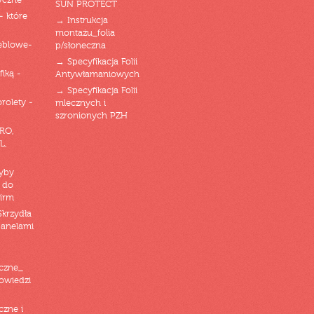
yczne
SUN PROTECT
- które
→ Instrukcja
montażu_folia
eblowe-
p/słoneczna
→ Specyfikacja Folii
fiką -
Antywłamaniowych
→ Specyfikacja Folii
orolety -
mlecznych i
szronionych PZH
RO,
L,
zyby
 do
firm
Skrzydła
panelami
czne_
powiedzi
czne i