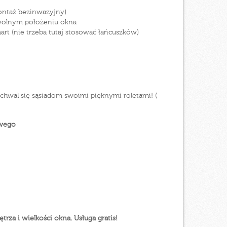
ontaż bezinwazyjny)
owolnym położeniu okna
t (nie trzeba tutaj stosować łańcuszków)
hwal się sąsiadom swoimi pięknymi roletami! (
owego
za i wielkości okna. Usługa gratis!