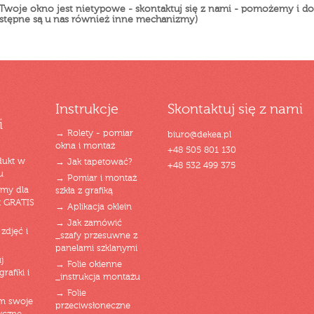
 Twoje okno jest nietypowe - skontaktuj się z nami - pomożemy i 
ostępne są u nas również inne mechanizmy)
Instrukcje
Skontaktuj się z nami
i
→ Rolety - pomiar
biuro@dekea.pl
okna i montaż
+48 505 801 130
dukt w
→ Jak tapetować?
+48 532 499 375
u
→ Pomiar i montaż
emy dla
szkła z grafiką
t GRATIS
→ Aplikacja oklein
→ Jak zamówić
zdjęć i
_szafy przesuwne z
panelami szklanymi
j
→ Folie okienne
rafiki i
_instrukcja montażu
→ Folie
am swoje
przeciwsłoneczne