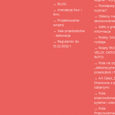
zdjęcie - wyt
→ BLOG
→ Fototapety
→ Aranżacja biur i
wybrać?
firm
→ Okleiny m
→ Projektowanie
zastosowanie
wnętrz
→ Szkło z gra
→ Sale przedszkolne
informacje
- dekoracje
→ Rolety, fot
→ Regulamin do
rodzaje
31.12.2022 r.
→ Rolety FAK
VELUX, OKPO
ROTO
→ Folie na s
_dekoracyjne
przedszkoli i 
→ Art Glass_
Drzwiowe z 
szklanymi
→ Folie
przeciwsłone
pytanie i od
→ Folie
Przeciwsłone