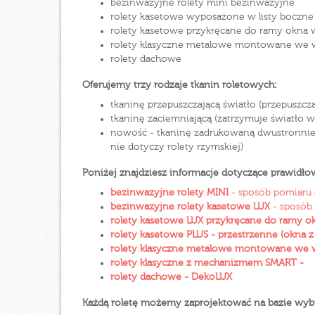
bezinwazyjne rolety mini bezinwazyjne
rolety kasetowe wyposażone w listy boczn
rolety kasetowe przykręcane do ramy okna
rolety klasyczne metalowe montowane we wn
rolety dachowe
Oferujemy trzy rodzaje tkanin roletowych:
tkaninę przepuszczającą światło (przepuszcz
tkaninę zaciemniającą (zatrzymuje światło w
nowość - tkaninę zadrukowaną dwustronnie (
nie dotyczy rolety rzymskiej)
Poniżej znajdziesz informacje dotyczące prawid
bezinwazyjne rolety MINI
- sposób pomiaru o
bezinwazyjne rolety kasetowe LUX
- sposób 
rolety kasetowe LUX przykręcane do ramy o
rolety kasetowe PLUS - przestrzenne (okna z
rolety klasyczne metalowe montowane we wnę
rolety klasyczne z mechanizmem SMART -
rolety dachowe - DekoLUX
Każdą roletę możemy zaprojektować na bazie wybran