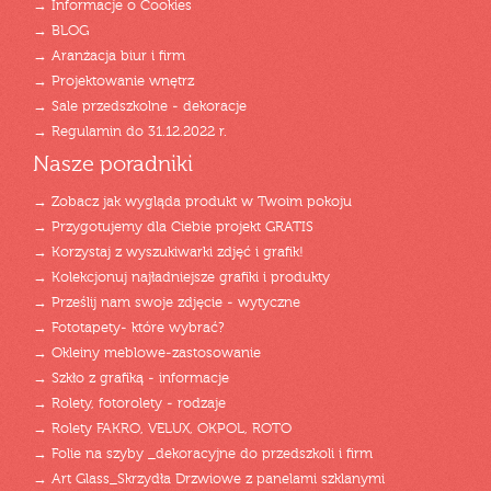
→ Informacje o Cookies
→ BLOG
→ Aranżacja biur i firm
→ Projektowanie wnętrz
→ Sale przedszkolne - dekoracje
→ Regulamin do 31.12.2022 r.
Nasze poradniki
→ Zobacz jak wygląda produkt w Twoim pokoju
→ Przygotujemy dla Ciebie projekt GRATIS
→ Korzystaj z wyszukiwarki zdjęć i grafik!
→ Kolekcjonuj najładniejsze grafiki i produkty
→ Prześlij nam swoje zdjęcie - wytyczne
→ Fototapety- które wybrać?
→ Okleiny meblowe-zastosowanie
→ Szkło z grafiką - informacje
→ Rolety, fotorolety - rodzaje
→ Rolety FAKRO, VELUX, OKPOL, ROTO
→ Folie na szyby _dekoracyjne do przedszkoli i firm
→ Art Glass_Skrzydła Drzwiowe z panelami szklanymi