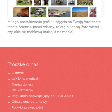
Miłego poszukiwania grafiki i zdjęcia na Twoją fototapetę,
tapetę ścienną, panel szklany, roletę okienną (fotoroletę)
czy okleinę meblową (naklejki na meble)
Troszkę o nas
→ O firmie
→ deKEA w mediach
→ Napisz do nas
→ Dla Partnerów
→ Regulamin obowiązujący od 01.01.2023 r.
→ Odstąpienie od umowy
→ Polityka prywatności