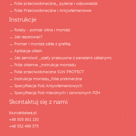
→ Folie przeciwsłoneczne_ pytanie i odpowiedzi
→ Folie Przeciwsłoneczne i Antywłamaniowe
Instrukcje
→ Rolety - pomiar okna i montaż
→ Jak tapetować?
→ Pomiar i montaż szkła z grafiką
→ Aplikacja oklein
→ Jak zamówić _szafy przesuwne z panelami szklanymi
→ Folie okienne _instrukcja montażu
→ Folie przeciwsłoneczne SUN PROTECT
→ Instrukcja montażu_folia p/słoneczna
→ Specyfikacja Folii Antywłamaniowych
→ Specyfikacja Folii mlecznych i szronionych PZH
Skontaktuj się z nami
biuro@dekea.pl
+48 505 801 130
+48 532 499 375