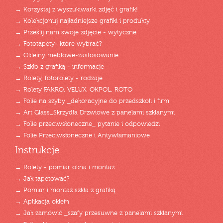
→ Korzystaj z wyszukiwarki zdjęć i grafik!
→ Kolekcjonuj najładniejsze grafiki i produkty
→ Prześlij nam swoje zdjęcie - wytyczne
→ Fototapety- które wybrać?
→ Okleiny meblowe-zastosowanie
→ Szkło z grafiką - informacje
→ Rolety, fotorolety - rodzaje
→ Rolety FAKRO, VELUX, OKPOL, ROTO
→ Folie na szyby _dekoracyjne do przedszkoli i firm
→ Art Glass_Skrzydła Drzwiowe z panelami szklanymi
→ Folie przeciwsłoneczne_ pytanie i odpowiedzi
→ Folie Przeciwsłoneczne i Antywłamaniowe
Instrukcje
→ Rolety - pomiar okna i montaż
→ Jak tapetować?
→ Pomiar i montaż szkła z grafiką
→ Aplikacja oklein
→ Jak zamówić _szafy przesuwne z panelami szklanymi