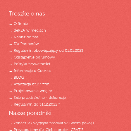
Troszkę o nas
→ O firmie
→ deKEA w mediach
→ Napisz do nas
→ Dla Partnerów
→ Regulamin obowiązujący od 01.01.2023 r.
→ Odstąpienie od umowy
→ Polityka prywatności
→ Informacje o Cookies
→ BLOG
→ Aranżacja biur i firm
→ Projektowanie wnętrz
→ Sale przedszkolne - dekoracje
→ Regulamin do 31.12.2022 r.
Nasze poradniki
→ Zobacz jak wygląda produkt w Twoim pokoju
→ Przygotujemy dla Ciebie projekt GRATIS