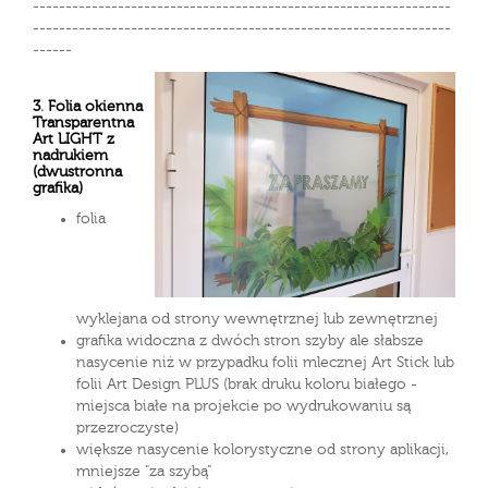
----------------------------------------------------------------
----------------------------------------------------------------
------
3
.
Folia okienna
Transparentna
Art LIGHT z
nadrukiem
(dwustronna
grafika)
folia
wyklejana od strony wewnętrznej lub zewnętrznej
grafika widoczna z dwóch stron szyby ale słabsze
nasycenie niż w przypadku folii mlecznej Art Stick lub
folii Art Design PLUS (brak druku koloru białego -
miejsca białe na projekcie po wydrukowaniu są
przezroczyste)
większe nasycenie kolorystyczne od strony aplikacji,
mniejsze "za szybą"