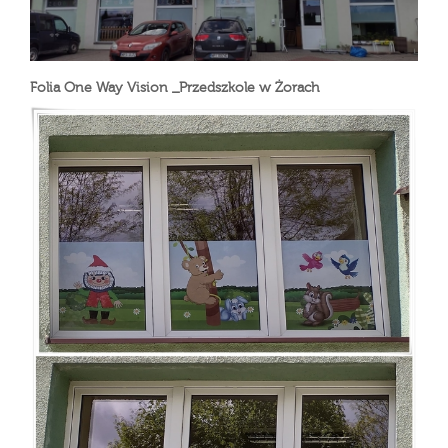
Folia One Way Vision _Przedszkole w Żorach