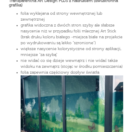
Transparentna Art Design PLUS z nadrukiem (dwustronna
grafika)
folia wyklejana od strony wewnętrznej lub
zewnętrznej
grafika widoczna z dwóch stron szyby ale słabsze
nasycenie niż w przypadku folii mlecznej Art Stick
(brak druku koloru białego -miejsca białe na projekcie
po wydrukowaniu są lekko "szronione")
większe nasycenie kolorystyczne od strony aplikacji,
mniejsze "za szybą"
nie widać co się dzieje wewnątrz i nie widać także
widoku na zewnątrz (stojąc w środku pomieszczenia)
folia zapewnia częściowy dopływ światła