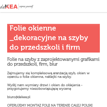
Folie okienne
_dekoracyjne na szyby
do przedszkoli i firm
Folie na szyby z zaprojektowanymi grafikami
do przedszkoli, firm, biur
Zajmujemy się kompleksową aranżacją szyb, okien w
oparciu o folie okienne, naklejki na szyby.
Wyślij nam wymiary drzwi i okien do oklejenia -
przygotujemy niezobowiązującą wycenę
biuro@dekea.pl
OFERUJEMY MONTAZ FOLII NA TERENIE CAŁEJ POLSKI