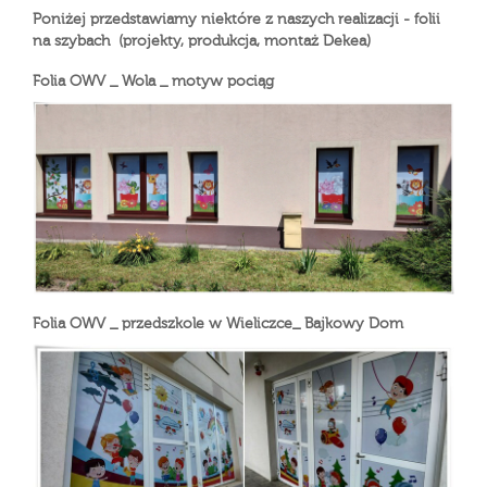
Poniżej przedstawiamy niektóre z naszych realizacji - folii
na szybach (projekty, produkcja, montaż Dekea)
Folia OWV _ Wola _ motyw pociąg
Folia OWV _ przedszkole w Wieliczce_ Bajkowy Dom