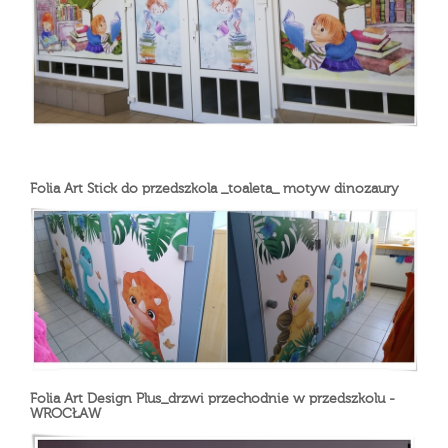
Folia Art Stick do przedszkola _toaleta_ motyw dinozaury
Folia Art Design Plus_drzwi przechodnie w przedszkolu -
WROCŁAW