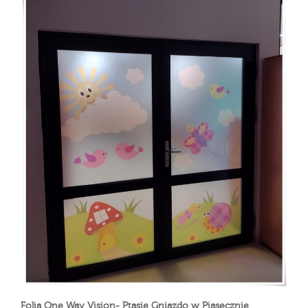
Folia One Way Vision- Ptasie Gniazdo w Piasecznie