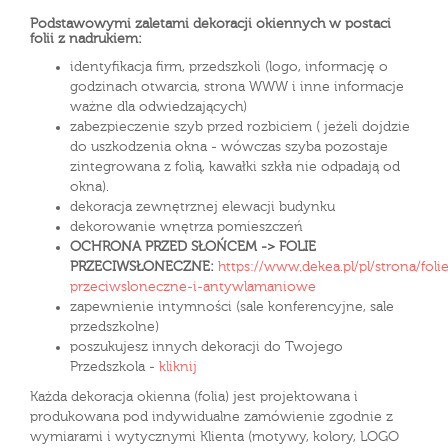
Podstawowymi zaletami dekoracji okiennych w postaci
folii z nadrukiem:
identyfikacja firm, przedszkoli (logo, informację o
godzinach otwarcia, strona WWW i inne informacje
ważne dla odwiedzających)
zabezpieczenie szyb przed rozbiciem ( jeżeli dojdzie
do uszkodzenia okna - wówczas szyba pozostaje
zintegrowana z folią, kawałki szkła nie odpadają od
okna).
dekoracja zewnętrznej elewacji budynku
dekorowanie wnętrza pomieszczeń
OCHRONA PRZED SŁOŃCEM -> FOLIE
PRZECIWSŁONECZNE:
https://www.dekea.pl/pl/strona/foli
przeciwsloneczne-i-antywlamaniowe
zapewnienie intymności (sale konferencyjne, sale
przedszkolne)
poszukujesz innych dekoracji do Twojego
Przedszkola -
kliknij
Każda dekoracja okienna (folia) jest projektowana i
produkowana pod indywidualne zamówienie zgodnie z
wymiarami i wytycznymi Klienta (motywy, kolory, LOGO