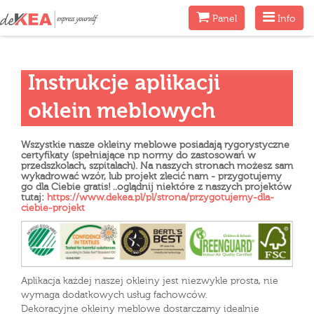
Menu
Menu
Panel
Info
Instrukcje aplikacji
oklein meblowych
Wszystkie nasze okleiny meblowe posiadają rygorystyczne
certyfikaty (spełniające np normy do zastosowań w
przedszkolach, szpitalach). Na naszych stronach możesz sam
wykadrować wzór, lub projekt zlecić nam - przygotujemy
go dla Ciebie gratis! ..oglądnij niektóre z naszych projektów
tutaj:
https://www.dekea.pl/pl/strona/przygotujemy-dla-
ciebie-projekt
Aplikacja każdej naszej okleiny jest niezwykle prosta, nie
wymaga dodatkowych usług fachowców.
Dekoracyjne okleiny meblowe dostarczamy idealnie