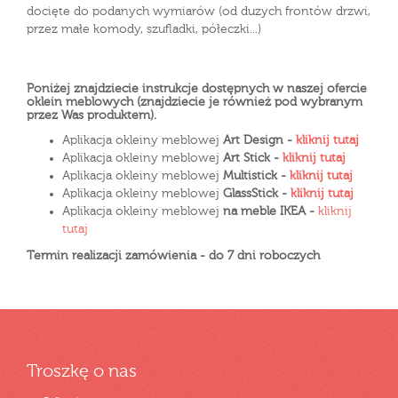
docięte do podanych wymiarów (od duzych frontów drzwi,
przez małe komody, szufladki, półeczki...)
Poniżej znajdziecie instrukcje dostępnych w naszej ofercie
oklein meblowych (znajdziecie je również pod wybranym
przez Was produktem).
Aplikacja okleiny meblowej
Art Design -
kliknij tutaj
Aplikacja okleiny meblowej
Art Stick -
kliknij tutaj
Aplikacja okleiny meblowej
Multistick -
kliknij tutaj
Aplikacja okleiny meblowej
GlassStick -
kliknij tutaj
Aplikacja okleiny meblowej
na meble IKEA -
kliknij
tutaj
Termin realizacji zamówienia - do 7 dni roboczych
Troszkę o nas