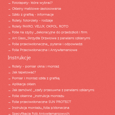
→ Fototapety- które wybrać?
→ Okleiny meblowe-zastosowanie
→ Szkło z grafiką - informacje
→ Rolety, fotorolety - rodzaje
→ Rolety FAKRO, VELUX, OKPOL, ROTO
→ Folie na szyby _dekoracyjne do przedszkoli i firm
→ Art Glass_Skrzydła Drzwiowe z panelami szklanymi
→ Folie przeciwsłoneczne_ pytanie i odpowiedzi
→ Folie Przeciwsłoneczne i Antywłamaniowe
Instrukcje
→ Rolety - pomiar okna i montaż
→ Jak tapetować?
→ Pomiar i montaż szkła z grafiką
→ Aplikacja oklein
→ Jak zamówić _szafy przesuwne z panelami szklanymi
→ Folie okienne _instrukcja montażu
→ Folie przeciwsłoneczne SUN PROTECT
→ Instrukcja montażu_folia p/słoneczna
→ Specyfikacja Folii Antywłamaniowych