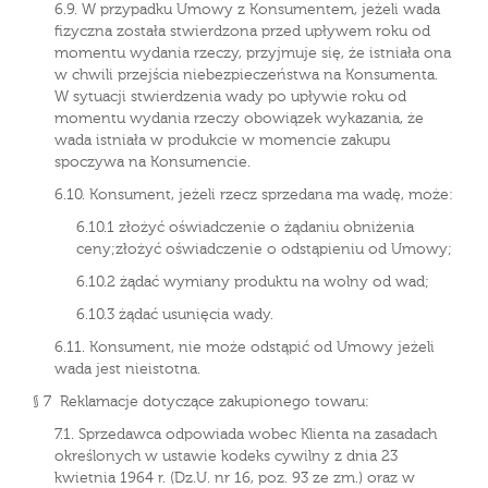
6.9. W przypadku Umowy z Konsumentem, jeżeli wada
fizyczna została stwierdzona przed upływem roku od
momentu wydania rzeczy, przyjmuje się, że istniała ona
w chwili przejścia niebezpieczeństwa na Konsumenta.
W sytuacji stwierdzenia wady po upływie roku od
momentu wydania rzeczy obowiązek wykazania, że
wada istniała w produkcie w momencie zakupu
spoczywa na Konsumencie.
6.10. Konsument, jeżeli rzecz sprzedana ma wadę, może:
6.10.1 złożyć oświadczenie o żądaniu obniżenia
ceny;złożyć oświadczenie o odstąpieniu od Umowy;
6.10.2 żądać wymiany produktu na wolny od wad;
6.10.3 żądać usunięcia wady.
6.11. Konsument, nie może odstąpić od Umowy jeżeli
wada jest nieistotna.
§ 7 Reklamacje dotyczące zakupionego towaru:
7.1. Sprzedawca odpowiada wobec Klienta na zasadach
określonych w ustawie kodeks cywilny z dnia 23
kwietnia 1964 r. (Dz.U. nr 16, poz. 93 ze zm.) oraz w