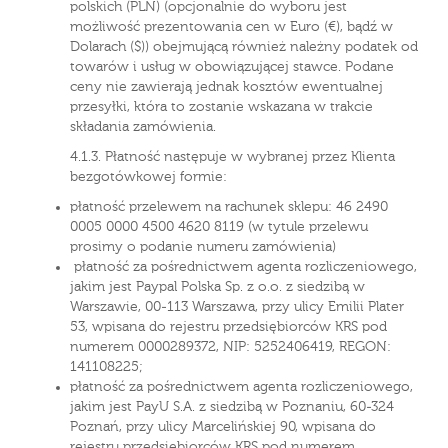
polskich (PLN) (opcjonalnie do wyboru jest
możliwość prezentowania cen w Euro (€), bądź w
Dolarach ($)) obejmującą również należny podatek od
towarów i usług w obowiązującej stawce. Podane
ceny nie zawierają jednak kosztów ewentualnej
przesyłki, która to zostanie wskazana w trakcie
składania zamówienia.
4.1.3. Płatność następuje w wybranej przez Klienta
bezgotówkowej formie:
płatność przelewem na rachunek sklepu: 46 2490
0005 0000 4500 4620 8119 (w tytule przelewu
prosimy o podanie numeru zamówienia)
płatność za pośrednictwem agenta rozliczeniowego,
jakim jest Paypal Polska Sp. z o.o. z siedzibą w
Warszawie, 00-113 Warszawa, przy ulicy Emilii Plater
53, wpisana do rejestru przedsiębiorców KRS pod
numerem 0000289372, NIP: 5252406419, REGON:
141108225;
płatność za pośrednictwem agenta rozliczeniowego,
jakim jest PayU S.A. z siedzibą w Poznaniu, 60-324
Poznań, przy ulicy Marcelińskiej 90, wpisana do
rejestru przedsiębiorców KRS pod numerem