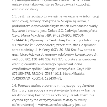
należy skontaktować się ze Sprzedawcą i uzgodnić
warunki dostawy.
1.5. Jeśli nie zostało to wyraźnie wskazane w informacji
handlowej, towary dostępne w Sklepie są nowe, a
podmiotem odpowiedzialnym za ich ewentualne wady
fizyczne i prawne jest: Dekea S.C. Jadwiga Leszczyńska-
Czyż, Marta Mikulska, NIP: 9452154953, REGON:
121444140, Wpisaną do Centralnej Ewidencji i Informacji
o Działalności Gospodarczej przez Ministra Gospodarki,
adres siedziby ul. Heleny 6/32, 30-838 Kraków, adres e-
mail: biuro@dekea.pl, numery telefonów kontaktowych
+48 505 801 130, +48 532 499 375 (opłata standardowa
według cennika właściwego operatora), dane
wspólników spółki: Jadwiga Leszczyńska-Czyż NIP
6791554375, REGON 356841011, Mara Mikulska:
7342850739, REGON: 121450471;
1.6. Poprzez zaakceptowanie niniejszego regulaminu
Klient wyraża zgodę na wystawienie faktury w formie
elektronicznej bez podpisu odbiorcy. Jeżeli Klient nie
wyraża zgody na otrzymywanie faktury w wersji
elektronicznej – wówczas zobowiązany jest do