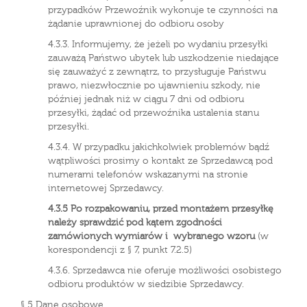
przypadków Przewoźnik wykonuje te czynności na
żądanie uprawnionej do odbioru osoby
4.3.3. Informujemy, że jeżeli po wydaniu przesyłki
zauważą Państwo ubytek lub uszkodzenie niedające
się zauważyć z zewnątrz, to przysługuje Państwu
prawo, niezwłocznie po ujawnieniu szkody, nie
później jednak niż w ciągu 7 dni od odbioru
przesyłki, żądać od przewoźnika ustalenia stanu
przesyłki.
4.3.4. W przypadku jakichkolwiek problemów bądź
wątpliwości prosimy o kontakt ze Sprzedawcą pod
numerami telefonów wskazanymi na stronie
internetowej Sprzedawcy.
4.3.5 Po rozpakowaniu, przed montażem przesyłkę
należy sprawdzić pod kątem zgodności
zamówionych wymiarów i wybranego wzoru
(w
korespondencji z § 7, punkt 7.2.5)
4.3.6. Sprzedawca nie oferuje możliwości osobistego
odbioru produktów w siedzibie Sprzedawcy.
§ 5 Dane osobowe