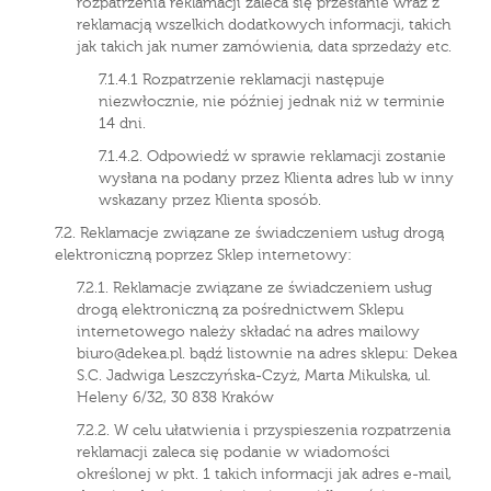
rozpatrzenia reklamacji zaleca się przesłanie wraz z
reklamacją wszelkich dodatkowych informacji, takich
jak takich jak numer zamówienia, data sprzedaży etc.
7.1.4.1 Rozpatrzenie reklamacji następuje
niezwłocznie, nie później jednak niż w terminie
14 dni.
7.1.4.2. Odpowiedź w sprawie reklamacji zostanie
wysłana na podany przez Klienta adres lub w inny
wskazany przez Klienta sposób.
7.2. Reklamacje związane ze świadczeniem usług drogą
elektroniczną poprzez Sklep internetowy:
7.2.1. Reklamacje związane ze świadczeniem usług
drogą elektroniczną za pośrednictwem Sklepu
internetowego należy składać na adres mailowy
biuro@dekea.pl. bądź listownie na adres sklepu: Dekea
S.C. Jadwiga Leszczyńska-Czyż, Marta Mikulska, ul.
Heleny 6/32, 30 838 Kraków
7.2.2. W celu ułatwienia i przyspieszenia rozpatrzenia
reklamacji zaleca się podanie w wiadomości
określonej w pkt. 1 takich informacji jak adres e-mail,