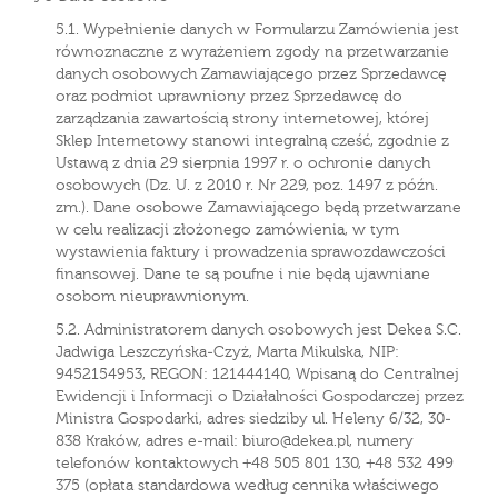
5.1. Wypełnienie danych w Formularzu Zamówienia jest
równoznaczne z wyrażeniem zgody na przetwarzanie
danych osobowych Zamawiającego przez Sprzedawcę
oraz podmiot uprawniony przez Sprzedawcę do
zarządzania zawartością strony internetowej, której
Sklep Internetowy stanowi integralną cześć, zgodnie z
Ustawą z dnia 29 sierpnia 1997 r. o ochronie danych
osobowych (Dz. U. z 2010 r. Nr 229, poz. 1497 z późn.
zm.). Dane osobowe Zamawiającego będą przetwarzane
w celu realizacji złożonego zamówienia, w tym
wystawienia faktury i prowadzenia sprawozdawczości
finansowej. Dane te są poufne i nie będą ujawniane
osobom nieuprawnionym.
5.2. Administratorem danych osobowych jest Dekea S.C.
Jadwiga Leszczyńska-Czyż, Marta Mikulska, NIP:
9452154953, REGON: 121444140, Wpisaną do Centralnej
Ewidencji i Informacji o Działalności Gospodarczej przez
Ministra Gospodarki, adres siedziby ul. Heleny 6/32, 30-
838 Kraków, adres e-mail: biuro@dekea.pl, numery
telefonów kontaktowych +48 505 801 130, +48 532 499
375 (opłata standardowa według cennika właściwego