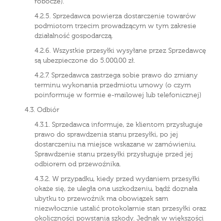
robocze).
4.2.5. Sprzedawca powierza dostarczenie towarów
podmiotom trzecim prowadzącym w tym zakresie
działalność gospodarczą.
4.2.6. Wszystkie przesyłki wysyłane przez Sprzedawcę
są ubezpieczone do 5.000,00 zł.
4.2.7. Sprzedawca zastrzega sobie prawo do zmiany
terminu wykonania przedmiotu umowy (o czym
poinformuje w formie e-mailowej lub telefonicznej)
4.3. Odbiór
4.3.1. Sprzedawca informuje, że klientom przysługuje
prawo do sprawdzenia stanu przesyłki, po jej
dostarczeniu na miejsce wskazane w zamówieniu.
Sprawdzenie stanu przesyłki przysługuje przed jej
odbiorem od przewoźnika.
4.3.2. W przypadku, kiedy przed wydaniem przesyłki
okaże się, że uległa ona uszkodzeniu, bądź doznała
ubytku to przewoźnik ma obowiązek sam
niezwłocznie ustalić protokolarnie stan przesyłki oraz
okoliczności powstania szkody. Jednak w większości