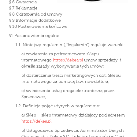
§ 6 Gwarancja
§ 7 Reklamacje
§ 8 Odstąpienia od umowy
§ 9 Informacje dodatkowe
§ 10 Postanowienia końcowe
§1 Postanowienia ogólne:
1.1. Niniejszy regulamin („Regulamin") reguluje warunki:
a) zawierania za pośrednictwem sklepu
internetowego
https://dekea.pl
umów sprzedaży i
określa zasady wykonywania tych umów;
b) dostarczania treści marketingowych dot. Sklepu
internetowego za pomocą tzw. newslettera;
c) świadczenia usług drogą elektroniczną przez
Sprzedawcę;
1.2. Definicja pojęć użytych w regulaminie:
a) Sklep – sklep internetowy działający pod adresem
https://dekea.pl;
b) Usługodawca, Sprzedawca, Administrator Danych
Osobowych - Dekea S.C. Jadwiga Leszczyńska-Czyż,