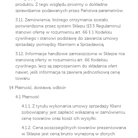
produktu. Z tego względu prosimy o dokładne
sprawdzenie podawanych przez Państwa parametrów.
3.11. Zamówienie, którego otrzymanie zostało
potwierdzone przez system Sklepu (§3.5 Regulaminu)
stanowi ofertę w rozumieniu art. 66 § 1 Kodeksu
cywilnego i stanowi podstawę do zawarcia umowy
sprzedaży pomiędzy Klientem a Sprzedawcą.
3.12. Informacje handlowe zamieszczone w Sklepie nie
stanowią oferty w rozumieniu art. 66 Kodeksu
cywilnego, lecz są zaproszeniem do składania ofert
nawet, jeśli informacja ta zawiera jednostkową cenę
towaru
§4 Płatność, dostawa, odbiór
4.1 Płatność
4.1.1. Z tytułu wykonania umowy sprzedaży Klient
zobowiązany jest zapłacić wskazaną w zamówieniu
cenę towarów oraz koszt ich wysyłki.
4.1.2. Cena poszczególnych towarów prezentowana
w Sklepie jest ceną brutto wyrażoną w złotych