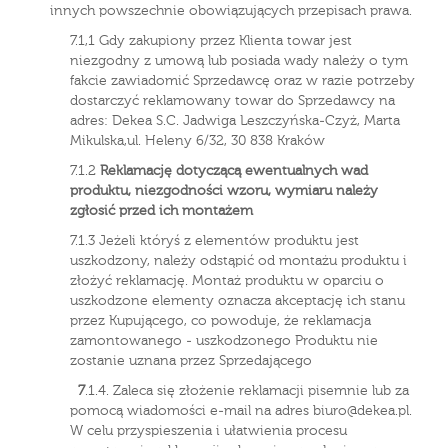
innych powszechnie obowiązujących przepisach prawa.
7.1,1 Gdy zakupiony przez Klienta towar jest
niezgodny z umową lub posiada wady należy o tym
fakcie zawiadomić Sprzedawcę oraz w razie potrzeby
dostarczyć reklamowany towar do Sprzedawcy na
adres: Dekea S.C. Jadwiga Leszczyńska-Czyż, Marta
Mikulska,ul. Heleny 6/32, 30 838 Kraków
7.1.2
Reklamację dotyczącą ewentualnych wad
produktu, niezgodności wzoru, wymiaru należy
zgłosić przed ich montażem
7.1.3 Jeżeli któryś z elementów produktu jest
uszkodzony, należy odstąpić od montażu produktu i
złożyć reklamację. Montaż produktu w oparciu o
uszkodzone elementy oznacza akceptację ich stanu
przez Kupującego, co powoduje, że reklamacja
zamontowanego - uszkodzonego Produktu nie
zostanie uznana przez Sprzedającego
7
.1.4. Zaleca się złożenie reklamacji pisemnie lub za
pomocą wiadomości e-mail na adres biuro@dekea.pl.
W celu przyspieszenia i ułatwienia procesu