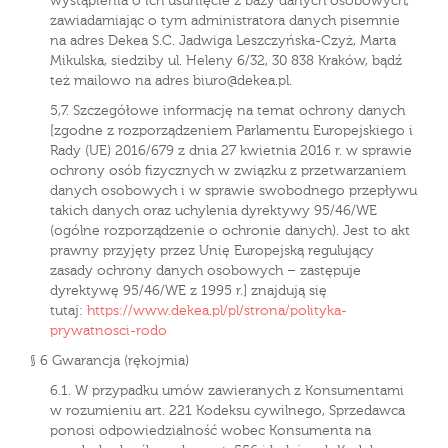
wystąpienia o ich usunięcie z bazy danych osobowych,
zawiadamiając o tym administratora danych pisemnie
na adres Dekea S.C. Jadwiga Leszczyńska-Czyż, Marta
Mikulska, siedziby ul. Heleny 6/32, 30 838 Kraków, bądź
też mailowo na adres biuro@dekea.pl.
5,7. Szczegółowe informację na temat ochrony danych
[zgodne z rozporządzeniem Parlamentu Europejskiego i
Rady (UE) 2016/679 z dnia 27 kwietnia 2016 r. w sprawie
ochrony osób fizycznych w związku z przetwarzaniem
danych osobowych i w sprawie swobodnego przepływu
takich danych oraz uchylenia dyrektywy 95/46/WE
(ogólne rozporządzenie o ochronie danych). Jest to akt
prawny przyjęty przez Unię Europejską regulujący
zasady ochrony danych osobowych – zastępuje
dyrektywę 95/46/WE z 1995 r.] znajdują się
tutaj:
https://www.dekea.pl/pl/strona/polityka-
prywatnosci-rodo
§ 6 Gwarancja (rękojmia)
6.1. W przypadku umów zawieranych z Konsumentami
w rozumieniu art. 221 Kodeksu cywilnego, Sprzedawca
ponosi odpowiedzialność wobec Konsumenta na