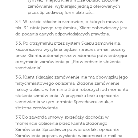
tym też miejscu Klient może opłacić złożone
zamówienie, wybierając jedną z oferowanych
przez Sprzedawcę form płatności.
3.4. W trakcie składania zamówień, o których mowa w
pkt. 3.1 niniejszego regulaminu, Klient zobowiązany jest
do podania danych odpowiadających prawdzie.
3.5. Po otrzymaniu przez system Sklepu zamówienia,
każdorazowo wysyłana będzie, na adres e-mail podany
przez Klienta, automatyczna wiadomość potwierdzająca
otrzymanie zamówienia pt. „Potwierdzenie złożenia
zamówienia”.
3.6. Klient składając zamówienie nie ma obowiązku jego
natychmiastowego opłacenia. Złożone zamówienie
należy opłacić w terminie 3 dni roboczych od momentu
złożenia zamówienia. W przypadku braku opłacenia
zamówienia w tym terminie Sprzedawca anuluje
złożone zamówienie.
3.7. Do zawarcia umowy sprzedaży dochodzi w
momencie opłacenia przez Klienta złożonego
Zamówienia. Sprzedawca potwierdza fakt opłacenia
Zamówienia poprzez wysłanie wiadomości e-mail na