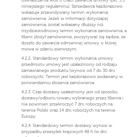
oświadczenia woli o chęci zawarcia umowy (pkt. 3.5
niniejszego regulaminu). Sprzedawca każdorazowo
wskazuje przewidywany termin wykonania
zamówienia. Jeżeli w informacji dotyczącej
zamówienia, został wskazany dłuższy niż
trzydziestodniowy termin wykonania zamówienia, a
Klient złożył zamówienie, poczytywać się będzie, że
doszło do zawarcia odmiennej umowy, o której
mowa w zdaniu pierwszym.
4.2.2. Standardowy termin wykonania umowy
przedmiotu umowy jest uzależniony od rodzaju
zamawianego produktu (wynosi od 7 do 30 dni
roboczych). Termin jest każdorazowo podawany w
potwierdzeniu złożenia zamówienia.
4.2.3. Czas dostawy uzależniony jest od sposobu
dostawy/odbioru towaru wybranego przez Klienta i
nie powinien przekroczyć 7 dni roboczych na
terenie Polski oraz 14 dni roboczych na terenie
Europy.
4.2.4. Standardowy termin dostawy wynosi w
przypadku przesyłek krajowych 48 h (w dni