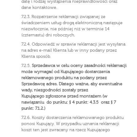
datę i rodzaj wystąpienia nieprawidłowości oraz
dane kontaktowe.
7.2.3. Rozpatrzenie reklamacji związanej ze
świadczeniem usług drogą elektroniczną następuje
niezwłocznie, nie później niż w terminie 14
(czternastu) dni roboczych.
7.2.4. Odpowiedź w sprawie reklamacji jest wysyłana
na adres e-mail Klienta lub w inny podany przez
Klienta sposób.
7.2.5.
Sprzedawca w celu oceny zasadności reklamacji
może wymagać od Kupującego dostarczenia
reklamowanego produktu na podany przez
Sprzedawcę adres. Dlatego ważne, aby ewentualne
wady, niezgodności zostały przez
Kupującego zgłoszone przed montażem (w
nawiązaniu do punktu: § 4 punkt: 4.3.5 oraz § 7
punkt: 7.1.2.)
7.2.6. Koszty dostarczenia reklamowanego produktu
ponosi Kupujący. W przypadku uznania reklamacji
koszt ten jest zwracany na rzecz Kupującego