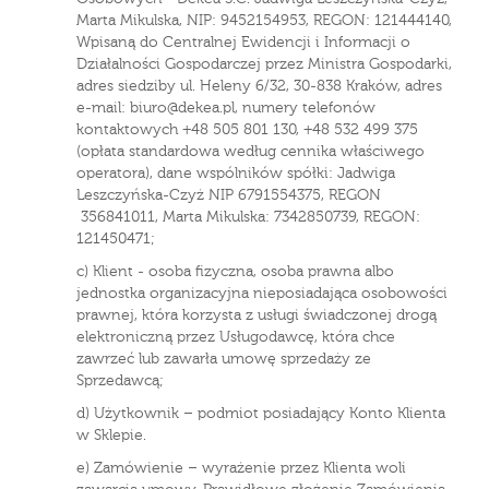
Marta Mikulska, NIP: 9452154953, REGON: 121444140,
Wpisaną do Centralnej Ewidencji i Informacji o
Działalności Gospodarczej przez Ministra Gospodarki,
adres siedziby ul. Heleny 6/32, 30-838 Kraków, adres
e-mail: biuro@dekea.pl, numery telefonów
kontaktowych +48 505 801 130, +48 532 499 375
(opłata standardowa według cennika właściwego
operatora), dane wspólników spółki: Jadwiga
Leszczyńska-Czyż NIP 6791554375, REGON
356841011, Marta Mikulska: 7342850739, REGON:
121450471;
c) Klient - osoba fizyczna, osoba prawna albo
jednostka organizacyjna nieposiadająca osobowości
prawnej, która korzysta z usługi świadczonej drogą
elektroniczną przez Usługodawcę, która chce
zawrzeć lub zawarła umowę sprzedaży ze
Sprzedawcą;
d) Użytkownik – podmiot posiadający Konto Klienta
w Sklepie.
e) Zamówienie – wyrażenie przez Klienta woli