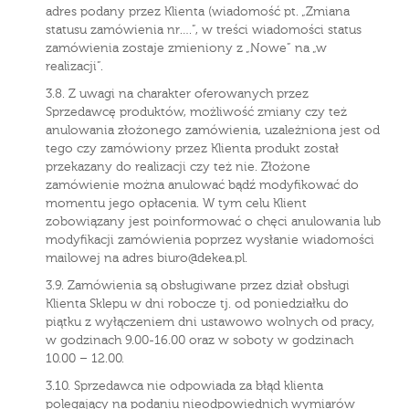
adres podany przez Klienta (wiadomość pt. „Zmiana
statusu zamówienia nr….”, w treści wiadomości status
zamówienia zostaje zmieniony z „Nowe” na „w
realizacji”.
3.8. Z uwagi na charakter oferowanych przez
Sprzedawcę produktów, możliwość zmiany czy też
anulowania złożonego zamówienia, uzależniona jest od
tego czy zamówiony przez Klienta produkt został
przekazany do realizacji czy też nie. Złożone
zamówienie można anulować bądź modyfikować do
momentu jego opłacenia. W tym celu Klient
zobowiązany jest poinformować o chęci anulowania lub
modyfikacji zamówienia poprzez wysłanie wiadomości
mailowej na adres biuro@dekea.pl.
3.9. Zamówienia są obsługiwane przez dział obsługi
Klienta Sklepu w dni robocze tj. od poniedziałku do
piątku z wyłączeniem dni ustawowo wolnych od pracy,
w godzinach 9.00-16.00 oraz w soboty w godzinach
10.00 – 12.00.
3.10. Sprzedawca nie odpowiada za błąd klienta
polegający na podaniu nieodpowiednich wymiarów