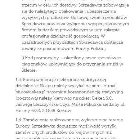
trzecim w celu ich dostawy. Sprzedawca zobowiązuje
się do należytego opakowania i ubezpieczenia
wysyłanych produktów. Dostawę swoich produktów
Sprzedawca powierza wyłącznie wyspecjalizowanym
firmom kurierskim prowadzącym w tym zakresie
profesjonalną działalność gospodarczą. W
uzasadnionych przypadkach Sprzedawca dostarcza
towary za pośrednictwem Poczty Polskiej.
l) Kod promocyjny – określony przez sprzedawcę
ciąg znaków, uprawniający do przyznania zniżki w
Sklepie.
1.3. Korespondencję elektroniczną dotyczącą
działalności Sklepu należy wysyłać na adres e-mail:
biuro@dekea.pl natomiast korespondencję tradycyjną
(pocztową) należy kierować na adres: Dekea S.C.
Jadwiga Leszczyńska-Czyż, Marta Mikulska, siedziby ul.
Heleny 6/32, 30 838 Kraków
1.4. Zamówienia realizowane są wyłącznie na terenie
Europy. Sprzedawca dopuszcza możliwość wysyłki
zamówionych produktów do krajów innych niż
wyszczególnione w systemie Sklepu – w tym celu