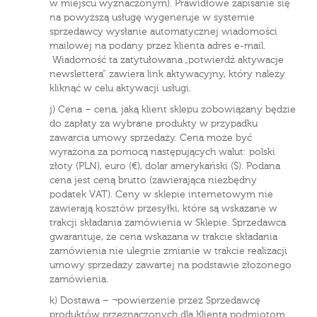
w miejscu wyznaczonym). Prawidłowe zapisanie się
na powyższą usługę wygeneruje w systemie
sprzedawcy wysłanie automatycznej wiadomości
mailowej na podany przez klienta adres e-mail.
Wiadomość ta zatytułowana „potwierdź aktywacje
newslettera” zawiera link aktywacyjny, który należy
kliknąć w celu aktywacji usługi.
j) Cena – cena, jaką klient sklepu zobowiązany będzie
do zapłaty za wybrane produkty w przypadku
zawarcia umowy sprzedaży. Cena może być
wyrażona za pomocą następujących walut: polski
złoty (PLN), euro (€), dolar amerykański ($). Podana
cena jest ceną brutto (zawierająca niezbędny
podatek VAT). Ceny w sklepie internetowym nie
zawierają kosztów przesyłki, które są wskazane w
trakcji składania zamówienia w Sklepie. Sprzedawca
gwarantuje, że cena wskazana w trakcie składania
zamówienia nie ulegnie zmianie w trakcie realizacji
umowy sprzedaży zawartej na podstawie złożonego
zamówienia.
k) Dostawa – ¬powierzenie przez Sprzedawcę
produktów przeznaczonych dla Klienta podmiotom