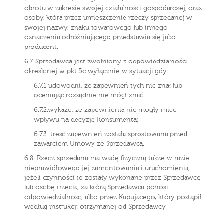
obrotu w zakresie swojej działalności gospodarczej, oraz
osoby, która przez umieszczenie rzeczy sprzedanej w
swojej nazwy, znaku towarowego lub innego
oznaczenia odróżniającego przedstawia się jako
producent.
6.7. Sprzedawca jest zwolniony z odpowiedzialności
określonej w pkt 5c wyłącznie w sytuacji gdy:
6.7.1 udowodni, że zapewnień tych nie znał lub
oceniając rozsądnie nie mógł znać;
6.7.2.wykaże, że zapewnienia nie mogły mieć
wpływu na decyzję Konsumenta;
6.7.3 treść zapewnień została sprostowana przed
zawarciem Umowy ze Sprzedawcą.
6.8. Rzecz sprzedana ma wadę fizyczną także w razie
nieprawidłowego jej zamontowania i uruchomienia,
jeżeli czynności te zostały wykonane przez Sprzedawcę
lub osobę trzecią, za którą Sprzedawca ponosi
odpowiedzialność, albo przez Kupującego, który postąpił
według instrukcji otrzymanej od Sprzedawcy.