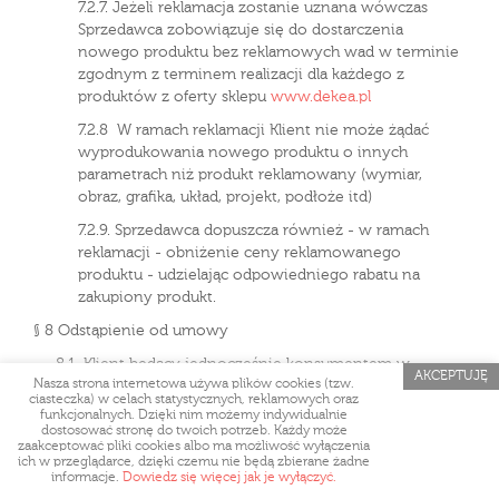
7.2.7. Jeżeli reklamacja zostanie uznana wówczas
Sprzedawca zobowiązuje się do dostarczenia
nowego produktu bez reklamowych wad w terminie
zgodnym z terminem realizacji dla każdego z
produktów z oferty sklepu
www.dekea.pl
7.2.8 W ramach reklamacji Klient nie może żądać
wyprodukowania nowego produktu o innych
parametrach niż produkt reklamowany (wymiar,
obraz, grafika, układ, projekt, podłoże itd)
7.2.9. Sprzedawca dopuszcza również - w ramach
reklamacji - obniżenie ceny reklamowanego
produktu - udzielając odpowiedniego rabatu na
zakupiony produkt.
§ 8 Odstąpienie od umowy
8.1. Klient będący jednocześnie konsumentem w
AKCEPTUJĘ
Nasza strona internetowa używa plików cookies (tzw.
rozumieniu art. 22[1] kodeksu cywilnego z dnia 23
ciasteczka) w celach statystycznych, reklamowych oraz
kwietnia 1964 r. (Dz.U. Nr 16, poz. 93 ze zm.), który
funkcjonalnych. Dzięki nim możemy indywidualnie
zawarł umowę na odległość, może od niej odstąpić bez
dostosować stronę do twoich potrzeb. Każdy może
zaakceptować pliki cookies albo ma możliwość wyłączenia
podania przyczyn, składając stosowne oświadczenie w
ich w przeglądarce, dzięki czemu nie będą zbierane żadne
terminie 14 (czternastu) dni. Do zachowania tego
informacje.
Dowiedz się więcej jak je wyłączyć.
terminu wystarczy wysłanie oświadczenia przed jego