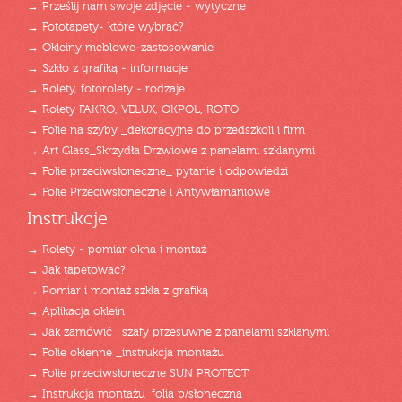
→ Prześlij nam swoje zdjęcie - wytyczne
→ Fototapety- które wybrać?
→ Okleiny meblowe-zastosowanie
→ Szkło z grafiką - informacje
→ Rolety, fotorolety - rodzaje
→ Rolety FAKRO, VELUX, OKPOL, ROTO
→ Folie na szyby _dekoracyjne do przedszkoli i firm
→ Art Glass_Skrzydła Drzwiowe z panelami szklanymi
→ Folie przeciwsłoneczne_ pytanie i odpowiedzi
→ Folie Przeciwsłoneczne i Antywłamaniowe
Instrukcje
→ Rolety - pomiar okna i montaż
→ Jak tapetować?
→ Pomiar i montaż szkła z grafiką
→ Aplikacja oklein
→ Jak zamówić _szafy przesuwne z panelami szklanymi
→ Folie okienne _instrukcja montażu
→ Folie przeciwsłoneczne SUN PROTECT
→ Instrukcja montażu_folia p/słoneczna