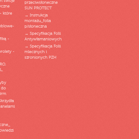
am swoje
przeciwsłoneczne
yczne
SUN PROTECT
- które
→ Instrukcja
montażu_folia
eblowe-
p/słoneczna
→ Specyfikacja Folii
fiką -
Antywłamaniowych
→ Specyfikacja Folii
orolety -
mlecznych i
szronionych PZH
RO,
L,
zyby
 do
firm
Skrzydła
panelami
czne_
powiedzi