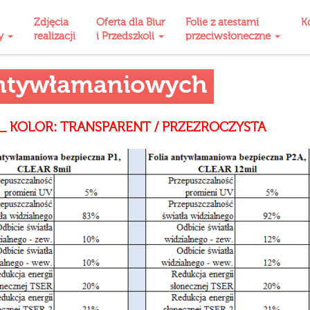
Zdjęcia
Oferta dla Biur
Folie z atestami
K
ty
realizacji
i Przedszkoli
przeciwsłoneczne
 antywłamaniowych
ch _ KOLOR: TRANSPARENT / PRZEZROCZYSTA