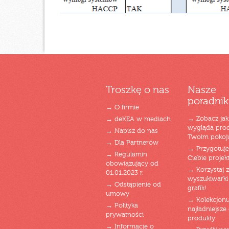
Troszkę o nas
Nasze
poradnik
→ O firmie
→ Zobacz jak
→ deKEA w mediach
wygląda pro
→ Napisz do nas
Twoim pokoj
→ Dla Partnerów
→ Przygotuj
→ Regulamin
Ciebie projek
obowiązujący od
→ Korzystaj z
01.01.2023 r.
wyszukiwarki 
→ Odstąpienie od
grafik!
umowy
→ Kolekcjonu
→ Polityka
najładniejsze g
prywatności
produkty
→ Informacje o