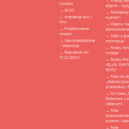
→ Prześlij n
Cookies
zdjęcie - wyt
→ BLOG
→ Fototapety
→ Aranżacja biur i
wybrać?
firm
→ Okleiny m
→ Projektowanie
zastosowanie
wnętrz
→ Szkło z gra
→ Sale przedszkolne
informacje
- dekoracje
→ Rolety, fot
→ Regulamin do
rodzaje
31.12.2022 r.
→ Rolety FAK
VELUX, OKPO
ROTO
→ Folie na s
_dekoracyjne
przedszkoli i 
→ Art Glass_
Drzwiowe z 
szklanymi
→ Folie
przeciwsłone
pytanie i od
→ Folie