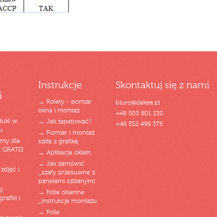
Instrukcje
Skontaktuj się z nami
i
→ Rolety - pomiar
biuro@dekea.pl
okna i montaż
+48 505 801 130
dukt w
→ Jak tapetować?
+48 532 499 375
u
→ Pomiar i montaż
emy dla
szkła z grafiką
t GRATIS
→ Aplikacja oklein
→ Jak zamówić
zdjęć i
_szafy przesuwne z
panelami szklanymi
j
→ Folie okienne
rafiki i
_instrukcja montażu
→ Folie