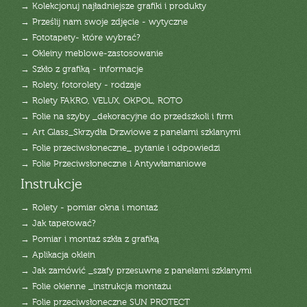
→ Kolekcjonuj najładniejsze grafiki i produkty
→ Prześlij nam swoje zdjęcie - wytyczne
→ Fototapety- które wybrać?
→ Okleiny meblowe-zastosowanie
→ Szkło z grafiką - informacje
→ Rolety, fotorolety - rodzaje
→ Rolety FAKRO, VELUX, OKPOL, ROTO
→ Folie na szyby _dekoracyjne do przedszkoli i firm
→ Art Glass_Skrzydła Drzwiowe z panelami szklanymi
→ Folie przeciwsłoneczne_ pytanie i odpowiedzi
→ Folie Przeciwsłoneczne i Antywłamaniowe
Instrukcje
→ Rolety - pomiar okna i montaż
→ Jak tapetować?
→ Pomiar i montaż szkła z grafiką
→ Aplikacja oklein
→ Jak zamówić _szafy przesuwne z panelami szklanymi
→ Folie okienne _instrukcja montażu
→ Folie przeciwsłoneczne SUN PROTECT