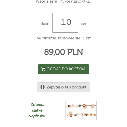
Wzór z serii "Pokój nastolatka".
ilość
szt
Minimalne zamówienie: 1 szt
89,00 PLN
DODAJ DO KOSZYKA
Zapytaj o ten produkt
Zobacz
siatkę
wydruku