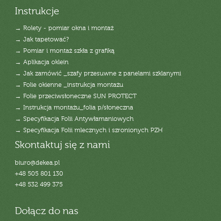
Instrukcje
→ Rolety - pomiar okna i montaż
→ Jak tapetować?
→ Pomiar i montaż szkła z grafiką
→ Aplikacja oklein
→ Jak zamówić _szafy przesuwne z panelami szklanymi
→ Folie okienne _instrukcja montażu
→ Folie przeciwsłoneczne SUN PROTECT
→ Instrukcja montażu_folia p/słoneczna
→ Specyfikacja Folii Antywłamaniowych
→ Specyfikacja Folii mlecznych i szronionych PZH
Skontaktuj się z nami
biuro@dekea.pl
+48 505 801 130
+48 532 499 375
Dołącz do nas