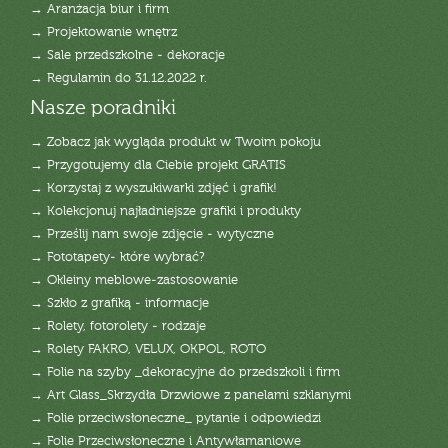
→ Aranżacja biur i firm
→ Projektowanie wnętrz
→ Sale przedszkolne - dekoracje
→ Regulamin do 31.12.2022 r.
Nasze poradniki
→ Zobacz jak wygląda produkt w Twoim pokoju
→ Przygotujemy dla Ciebie projekt GRATIS
→ Korzystaj z wyszukiwarki zdjęć i grafik!
→ Kolekcjonuj najładniejsze grafiki i produkty
→ Prześlij nam swoje zdjęcie - wytyczne
→ Fototapety- które wybrać?
→ Okleiny meblowe-zastosowanie
→ Szkło z grafiką - informacje
→ Rolety, fotorolety - rodzaje
→ Rolety FAKRO, VELUX, OKPOL, ROTO
→ Folie na szyby _dekoracyjne do przedszkoli i firm
→ Art Glass_Skrzydła Drzwiowe z panelami szklanymi
→ Folie przeciwsłoneczne_ pytanie i odpowiedzi
→ Folie Przeciwsłoneczne i Antywłamaniowe