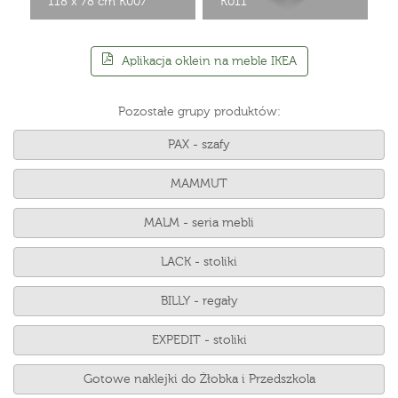
118 x 78 cm K007
K011
Aplikacja oklein na meble IKEA
Pozostałe grupy produktów:
PAX - szafy
MAMMUT
MALM - seria mebli
LACK - stoliki
BILLY - regały
EXPEDIT - stoliki
Gotowe naklejki do Żłobka i Przedszkola