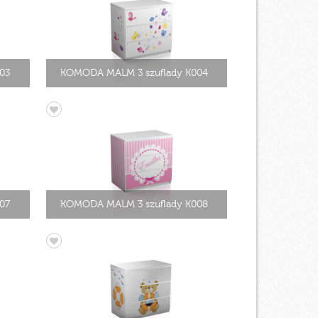
03
KOMODA MALM 3 szuflady K004
07
KOMODA MALM 3 szuflady K008