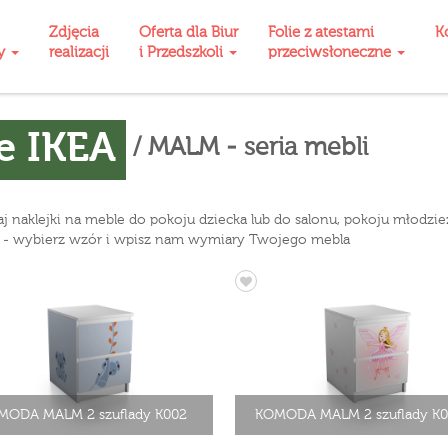
Zdjęcia
Oferta dla Biur
Folie z atestami
K
ty
realizacji
i Przedszkoli
przeciwsłoneczne
e IKEA
/ MALM - seria mebli
taj naklejki na meble do pokoju dziecka lub do salonu, pokoju młodzi
le" - wybierz wzór i wpisz nam wymiary Twojego mebla
MODA MALM 2 szuflady K002
KOMODA MALM 2 szuflady K0