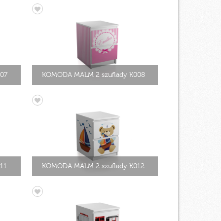
07
KOMODA MALM 2 szuflady K008
11
KOMODA MALM 2 szuflady K012