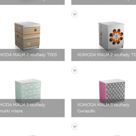
MODA MALM 2 szuflady T003
KOMODA MALM 2 szuflady T
MODA MALM 3 szuflady
KOMODA MALM 3 szuflady
urki mięta
Gwiazdki