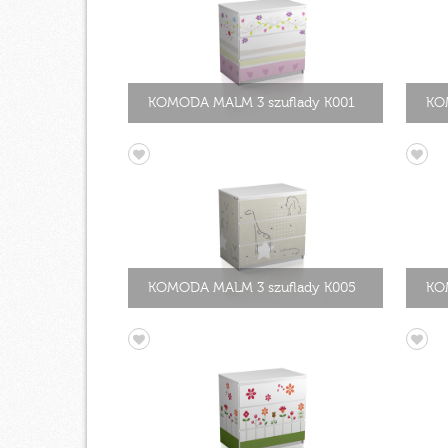
KOMODA MALM 3 szuflady K001
KO
KOMODA MALM 3 szuflady K005
KO