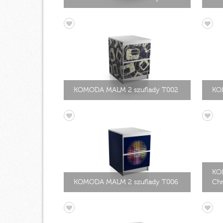
KOMODA MALM 2 szuflady T002
KO
KO
KOMODA MALM 2 szuflady T006
Chm