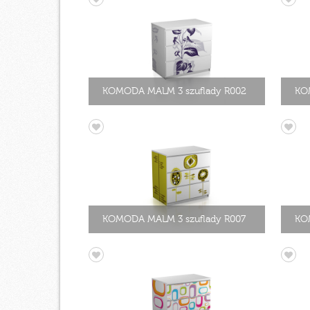
KOMODA MALM 3 szuflady R002
KO
KOMODA MALM 3 szuflady R007
KO