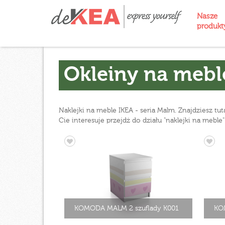
Nasze
produk
Okleiny na mebl
Naklejki na meble IKEA - seria Malm. Znajdziesz tu
Cie interesuje przejdż do działu "naklejki na meb
KOMODA MALM 2 szuflady K001
KO