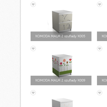
KOMODA MALM 2 szuflady K005
KO
KOMODA MALM 2 szuflady K009
KO