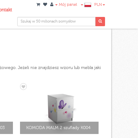
Mój panel
PLN
ontakt
eżowego. Jeżeli nie znajdziesz wzoru lub mebla jaki
03
KOMODA MALM 2 szuflady K004