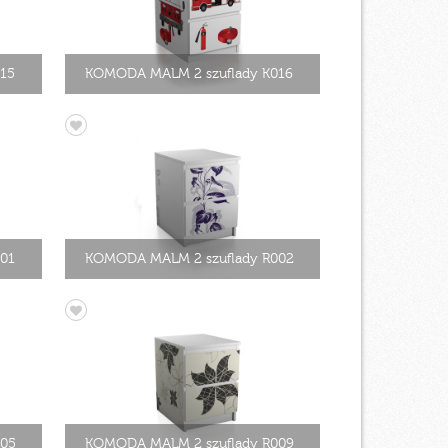
15
KOMODA MALM 2 szuflady K016
01
KOMODA MALM 2 szuflady R002
005
KOMODA MALM 2 szuflady R009