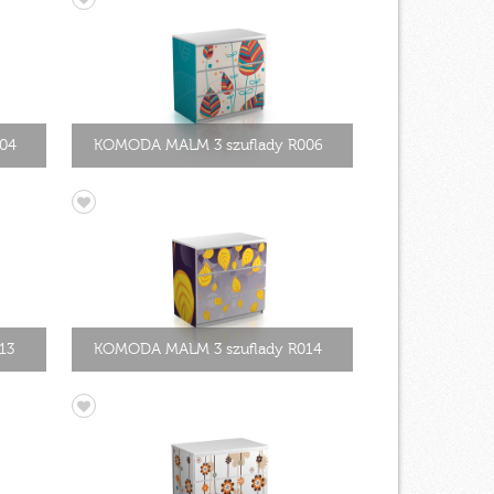
04
KOMODA MALM 3 szuflady R006
13
KOMODA MALM 3 szuflady R014