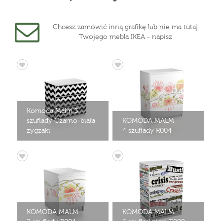
Chcesz zamówić inną grafikę lub nie ma tutaj
Twojego mebla IKEA - napisz
Komoda Malm 3
szuflady Czarno-biała
KOMODA MALM
zygzaki
4 szuflady R004
KOMODA MALM
KOMODA MALM