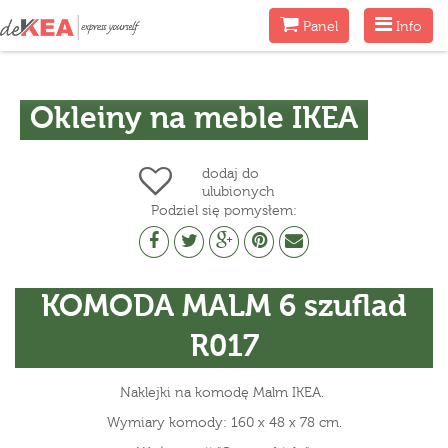
Menu
Menu
Panel
Info
Okleiny na meble IKEA
dodaj do
ulubionych
Podziel się pomysłem:
KOMODA MALM 6 szuflad
R017
Naklejki na komodę Malm IKEA.
Wymiary komody: 160 x 48 x 78 cm.