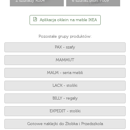
2 szuflady R004
6 szuflad pion T009
Aplikacja oklein na meble IKEA
Pozostałe grupy produktów:
PAX - szafy
MAMMUT
MALM - seria mebli
LACK - stoliki
BILLY - regały
EXPEDIT - stoliki
Gotowe naklejki do Żłobka i Przedszkola