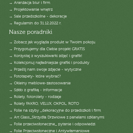
→ Aranżacja biur i firm
→ Projektowanie wnętrz
→ Sale przedszkolne - dekoracje
→ Regulamin do 31.12.2022 r.
Nasze poradniki
→ Zobacz jak wygląda produkt w Twoim pokoju
→ Przygotujemy dla Ciebie projekt GRATIS
→ Korzystaj z wyszukiwarki zdjęć i grafik!
→ Kolekcjonuj najładniejsze grafiki i produkty
→ Prześlij nam swoje zdjęcie - wytyczne
→ Fototapety- które wybrać?
→ Okleiny meblowe-zastosowanie
→ Szkło z grafiką - informacje
→ Rolety, fotorolety - rodzaje
→ Rolety FAKRO, VELUX, OKPOL, ROTO
→ Folie na szyby _dekoracyjne do przedszkoli i firm
→ Art Glass_Skrzydła Drzwiowe z panelami szklanymi
→ Folie przeciwsłoneczne_ pytanie i odpowiedzi
→ Folie Przeciwsłoneczne i Antywłamaniowe