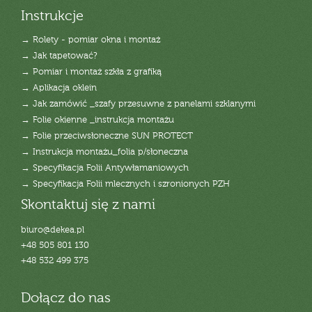
Instrukcje
→ Rolety - pomiar okna i montaż
→ Jak tapetować?
→ Pomiar i montaż szkła z grafiką
→ Aplikacja oklein
→ Jak zamówić _szafy przesuwne z panelami szklanymi
→ Folie okienne _instrukcja montażu
→ Folie przeciwsłoneczne SUN PROTECT
→ Instrukcja montażu_folia p/słoneczna
→ Specyfikacja Folii Antywłamaniowych
→ Specyfikacja Folii mlecznych i szronionych PZH
Skontaktuj się z nami
biuro@dekea.pl
+48 505 801 130
+48 532 499 375
Dołącz do nas