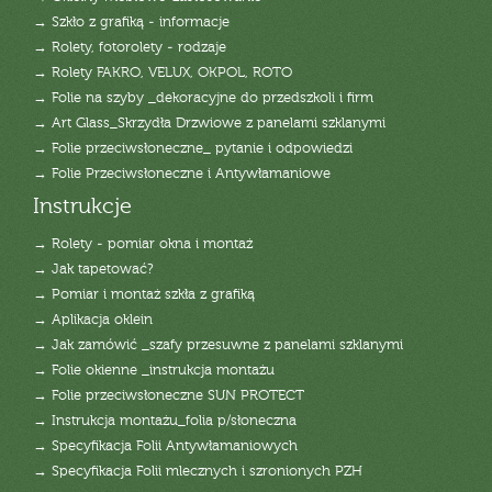
→ Szkło z grafiką - informacje
→ Rolety, fotorolety - rodzaje
→ Rolety FAKRO, VELUX, OKPOL, ROTO
→ Folie na szyby _dekoracyjne do przedszkoli i firm
→ Art Glass_Skrzydła Drzwiowe z panelami szklanymi
→ Folie przeciwsłoneczne_ pytanie i odpowiedzi
→ Folie Przeciwsłoneczne i Antywłamaniowe
Instrukcje
→ Rolety - pomiar okna i montaż
→ Jak tapetować?
→ Pomiar i montaż szkła z grafiką
→ Aplikacja oklein
→ Jak zamówić _szafy przesuwne z panelami szklanymi
→ Folie okienne _instrukcja montażu
→ Folie przeciwsłoneczne SUN PROTECT
→ Instrukcja montażu_folia p/słoneczna
→ Specyfikacja Folii Antywłamaniowych
→ Specyfikacja Folii mlecznych i szronionych PZH