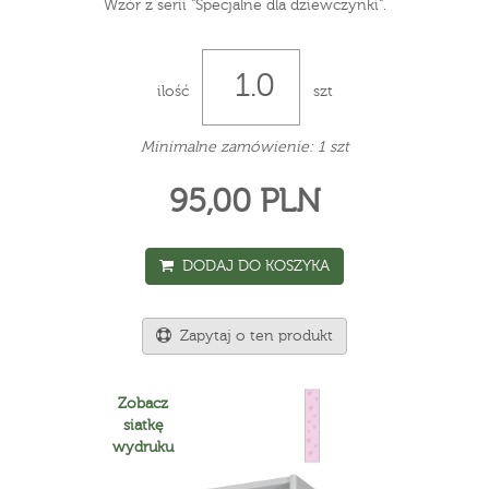
Wzór z serii "Specjalne dla dziewczynki".
ilość
szt
Minimalne zamówienie: 1 szt
95,00 PLN
DODAJ DO KOSZYKA
Zapytaj o ten produkt
Zobacz
siatkę
wydruku