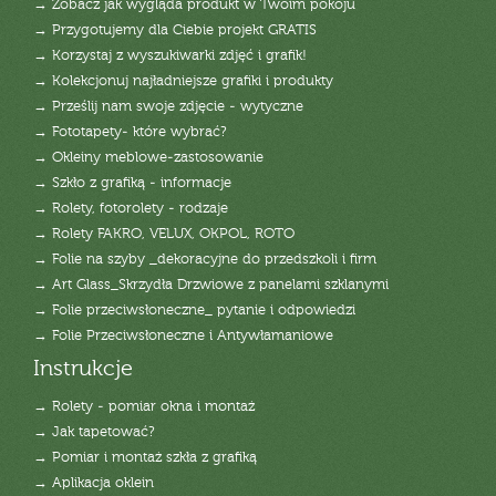
→ Zobacz jak wygląda produkt w Twoim pokoju
→ Przygotujemy dla Ciebie projekt GRATIS
→ Korzystaj z wyszukiwarki zdjęć i grafik!
→ Kolekcjonuj najładniejsze grafiki i produkty
→ Prześlij nam swoje zdjęcie - wytyczne
→ Fototapety- które wybrać?
→ Okleiny meblowe-zastosowanie
→ Szkło z grafiką - informacje
→ Rolety, fotorolety - rodzaje
→ Rolety FAKRO, VELUX, OKPOL, ROTO
→ Folie na szyby _dekoracyjne do przedszkoli i firm
→ Art Glass_Skrzydła Drzwiowe z panelami szklanymi
→ Folie przeciwsłoneczne_ pytanie i odpowiedzi
→ Folie Przeciwsłoneczne i Antywłamaniowe
Instrukcje
→ Rolety - pomiar okna i montaż
→ Jak tapetować?
→ Pomiar i montaż szkła z grafiką
→ Aplikacja oklein