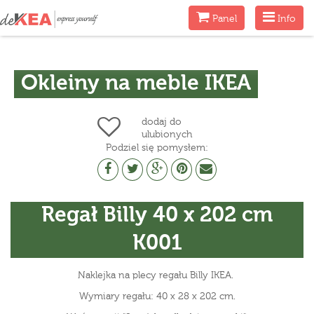
Menu
Menu
Panel
Info
Okleiny na meble IKEA
dodaj do
ulubionych
Podziel się pomysłem:
Regał Billy 40 x 202 cm
K001
Naklejka na plecy regału Billy IKEA.
Wymiary regału: 40 x 28 x 202 cm.