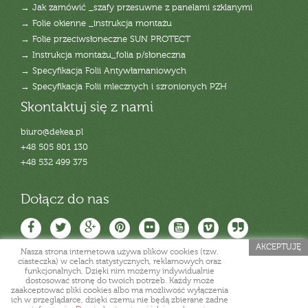
→ Jak zamówić _szafy przesuwne z panelami szklanymi
→ Folie okienne _instrukcja montażu
→ Folie przeciwsłoneczne SUN PROTECT
→ Instrukcja montażu_folia p/słoneczna
→ Specyfikacja Folii Antywłamaniowych
→ Specyfikacja Folii mlecznych i szronionych PZH
Skontaktuj się z nami
biuro@dekea.pl
+48 505 801 130
+48 532 499 375
Dołącz do nas
AKCEPTUJĘ
Nasza strona internetowa używa plików cookies (tzw.
ciasteczka) w celach statystycznych, reklamowych oraz
funkcjonalnych. Dzięki nim możemy indywidualnie
dostosować stronę do twoich potrzeb. Każdy może
zaakceptować pliki cookies albo ma możliwość wyłączenia
ich w przeglądarce, dzięki czemu nie będą zbierane żadne
Copyright deKEA. All rights reserved.