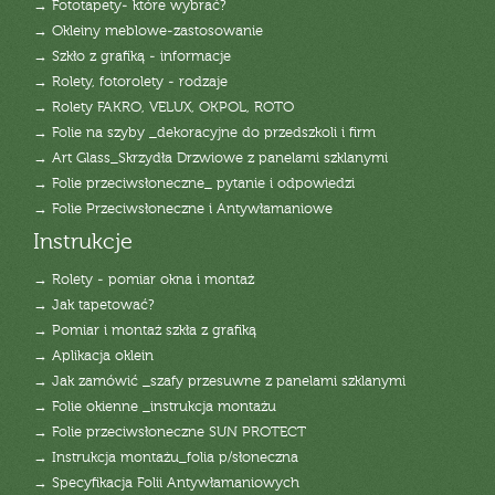
→ Fototapety- które wybrać?
→ Okleiny meblowe-zastosowanie
→ Szkło z grafiką - informacje
→ Rolety, fotorolety - rodzaje
→ Rolety FAKRO, VELUX, OKPOL, ROTO
→ Folie na szyby _dekoracyjne do przedszkoli i firm
→ Art Glass_Skrzydła Drzwiowe z panelami szklanymi
→ Folie przeciwsłoneczne_ pytanie i odpowiedzi
→ Folie Przeciwsłoneczne i Antywłamaniowe
Instrukcje
→ Rolety - pomiar okna i montaż
→ Jak tapetować?
→ Pomiar i montaż szkła z grafiką
→ Aplikacja oklein
→ Jak zamówić _szafy przesuwne z panelami szklanymi
→ Folie okienne _instrukcja montażu
→ Folie przeciwsłoneczne SUN PROTECT
→ Instrukcja montażu_folia p/słoneczna
→ Specyfikacja Folii Antywłamaniowych