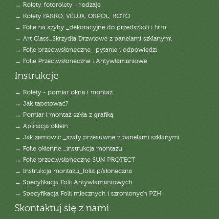
→ Rolety, fotorolety - rodzaje
→ Rolety FAKRO, VELUX, OKPOL, ROTO
→ Folie na szyby _dekoracyjne do przedszkoli i firm
→ Art Glass_Skrzydła Drzwiowe z panelami szklanymi
→ Folie przeciwsłoneczne_ pytanie i odpowiedzi
→ Folie Przeciwsłoneczne i Antywłamaniowe
Instrukcje
→ Rolety - pomiar okna i montaż
→ Jak tapetować?
→ Pomiar i montaż szkła z grafiką
→ Aplikacja oklein
→ Jak zamówić _szafy przesuwne z panelami szklanymi
→ Folie okienne _instrukcja montażu
→ Folie przeciwsłoneczne SUN PROTECT
→ Instrukcja montażu_folia p/słoneczna
→ Specyfikacja Folii Antywłamaniowych
→ Specyfikacja Folii mlecznych i szronionych PZH
Skontaktuj się z nami