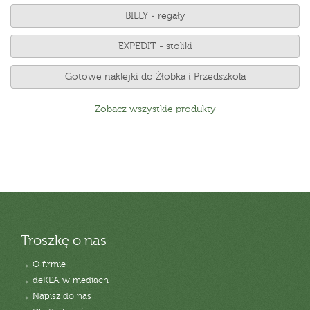
BILLY - regały
EXPEDIT - stoliki
Gotowe naklejki do Żłobka i Przedszkola
Zobacz wszystkie produkty
Troszkę o nas
→ O firmie
→ deKEA w mediach
→ Napisz do nas