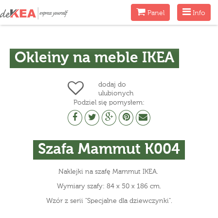
Menu
Menu
Panel
Info
Okleiny na meble IKEA
dodaj do
ulubionych
Podziel się pomysłem:
Szafa Mammut K004
Naklejki na szafę Mammut IKEA.
Wymiary szafy: 84 x 50 x 186 cm.
Wzór z serii "Specjalne dla dziewczynki".