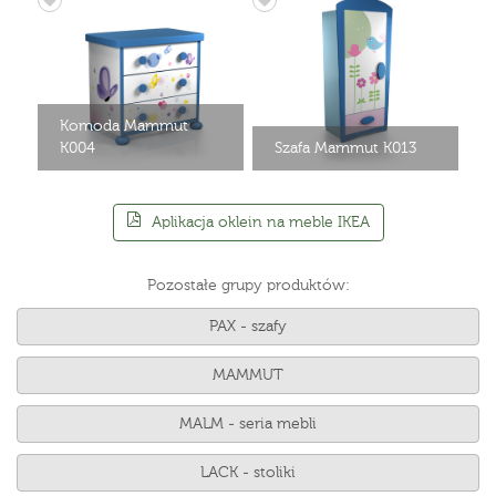
Komoda Mammut
K004
Szafa Mammut K013
Aplikacja oklein na meble IKEA
Pozostałe grupy produktów:
PAX - szafy
MAMMUT
MALM - seria mebli
LACK - stoliki