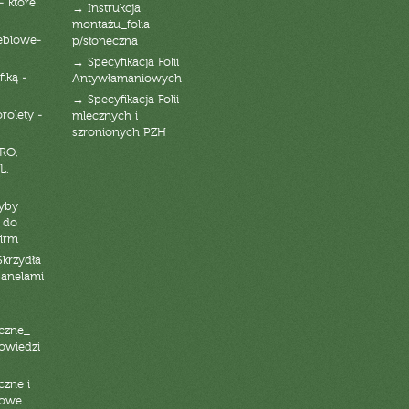
- które
→ Instrukcja
montażu_folia
eblowe-
p/słoneczna
→ Specyfikacja Folii
fiką -
Antywłamaniowych
→ Specyfikacja Folii
orolety -
mlecznych i
szronionych PZH
RO,
L,
zyby
 do
firm
Skrzydła
panelami
czne_
powiedzi
czne i
iowe