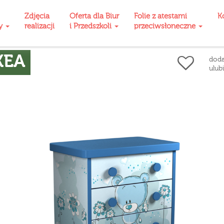
Zdjęcia
Oferta dla Biur
Folie z atestami
K
ty
realizacji
i Przedszkoli
przeciwsłoneczne
KEA
doda
ulub