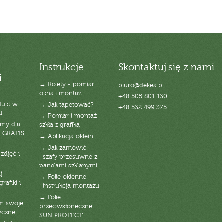
Instrukcje
Skontaktuj się z nami
i
→ Rolety - pomiar
biuro@dekea.pl
okna i montaż
+48 505 801 130
dukt w
→ Jak tapetować?
+48 532 499 375
u
→ Pomiar i montaż
emy dla
szkła z grafiką
t GRATIS
→ Aplikacja oklein
→ Jak zamówić
zdjęć i
_szafy przesuwne z
panelami szklanymi
j
→ Folie okienne
rafiki i
_instrukcja montażu
→ Folie
am swoje
przeciwsłoneczne
yczne
SUN PROTECT