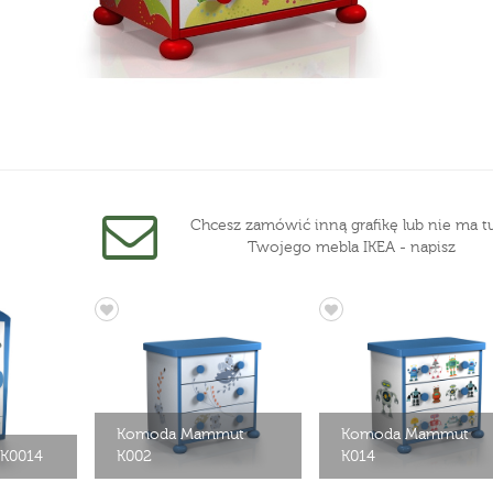
Chcesz zamówić inną grafikę lub nie ma tu
Twojego mebla IKEA - napisz
Komoda Mammut
Komoda Mammut
 K0014
K002
K014