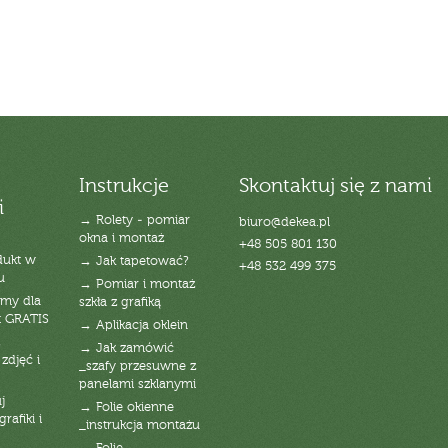
Instrukcje
Skontaktuj się z nami
i
→ Rolety - pomiar
biuro@dekea.pl
okna i montaż
+48 505 801 130
dukt w
→ Jak tapetować?
+48 532 499 375
u
→ Pomiar i montaż
emy dla
szkła z grafiką
t GRATIS
→ Aplikacja oklein
→ Jak zamówić
zdjęć i
_szafy przesuwne z
panelami szklanymi
j
→ Folie okienne
rafiki i
_instrukcja montażu