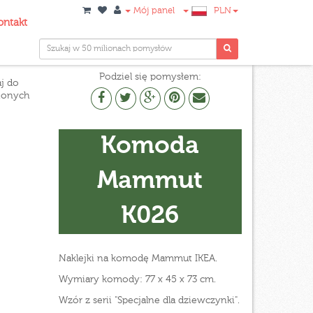
Mój panel
PLN
ontakt
Podziel się pomysłem:
j do
ionych
Komoda
Mammut
K026
Naklejki na komodę Mammut IKEA.
Wymiary komody: 77 x 45 x 73 cm.
Wzór z serii "Specjalne dla dziewczynki".