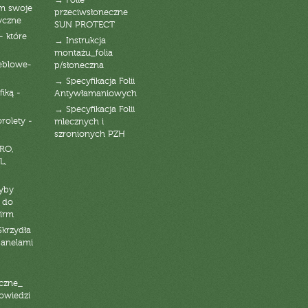
→ Folie
am swoje
przeciwsłoneczne
yczne
SUN PROTECT
- które
→ Instrukcja
montażu_folia
eblowe-
p/słoneczna
→ Specyfikacja Folii
fiką -
Antywłamaniowych
→ Specyfikacja Folii
orolety -
mlecznych i
szronionych PZH
RO,
L,
zyby
 do
firm
Skrzydła
panelami
czne_
powiedzi