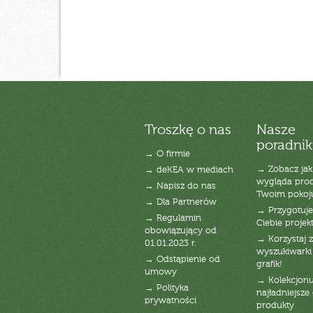
Troszkę o nas
Nasze
poradnik
→ O firmie
→ Zobacz jak
→ deKEA w mediach
wygląda pro
→ Napisz do nas
Twoim pokoj
→ Dla Partnerów
→ Przygotuj
→ Regulamin
Ciebie projek
obowiązujący od
→ Korzystaj z
01.01.2023 r.
wyszukiwarki 
→ Odstąpienie od
grafik!
umowy
→ Kolekcjonu
→ Polityka
najładniejsze g
prywatności
produkty