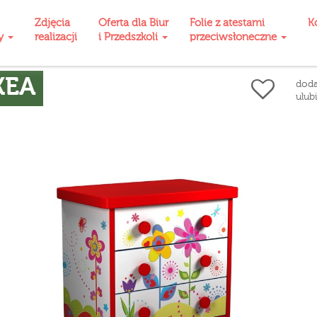
Zdjęcia
Oferta dla Biur
Folie z atestami
K
ty
realizacji
i Przedszkoli
przeciwsłoneczne
KEA
doda
ulub