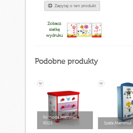
Zapytaj o ten produkt
Zobacz
siatkę
wydruku
Podobne produkty
Komoda Mammut
K025
Szafa Mammut