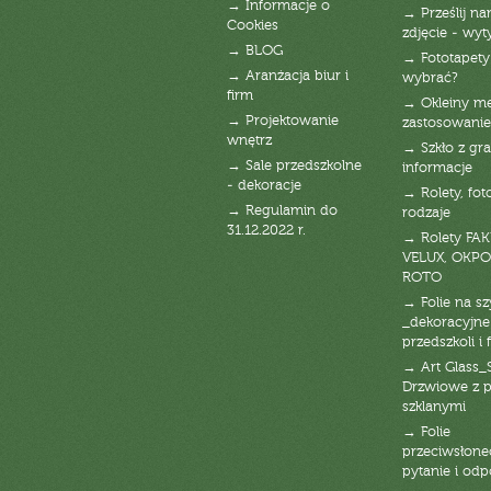
→ Informacje o
→ Prześlij n
Cookies
zdjęcie - wyt
→ BLOG
→ Fototapety
→ Aranżacja biur i
wybrać?
firm
→ Okleiny m
→ Projektowanie
zastosowanie
wnętrz
→ Szkło z gra
→ Sale przedszkolne
informacje
- dekoracje
→ Rolety, fot
→ Regulamin do
rodzaje
31.12.2022 r.
→ Rolety FAK
VELUX, OKPO
ROTO
→ Folie na s
_dekoracyjne
przedszkoli i 
→ Art Glass_
Drzwiowe z 
szklanymi
→ Folie
przeciwsłone
pytanie i od