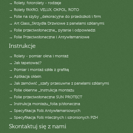
→ Rolety, fotorolety - rodzaje
→ Rolety FAKRO, VELUX, OKPOL, ROTO
→ Folie na szyby _dekoracyjne do przedszkoli i firm
→ Art Glass_Skrzydła Drzwiowe z panelami szklanymi
→ Folie przeciwsłoneczne_ pytanie i odpowiedzi
→ Folie Przeciwsłoneczne i Antywłamaniowe
Instrukcje
→ Rolety - pomiar okna i montaż
→ Jak tapetować?
→ Pomiar i montaż szkła z grafiką
→ Aplikacja oklein
→ Jak zamówić _szafy przesuwne z panelami szklanymi
→ Folie okienne _instrukcja montażu
→ Folie przeciwsłoneczne SUN PROTECT
→ Instrukcja montażu_folia p/słoneczna
→ Specyfikacja Folii Antywłamaniowych
→ Specyfikacja Folii mlecznych i szronionych PZH
Skontaktuj się z nami