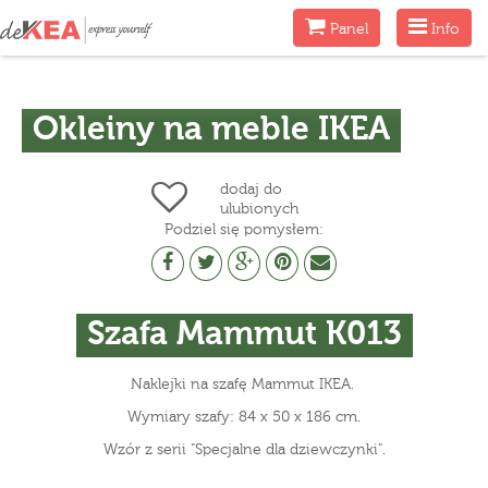
Menu
Menu
Panel
Info
Okleiny na meble IKEA
dodaj do
ulubionych
Podziel się pomysłem:
Szafa Mammut K013
Naklejki na szafę Mammut IKEA.
Wymiary szafy: 84 x 50 x 186 cm.
Wzór z serii "Specjalne dla dziewczynki".