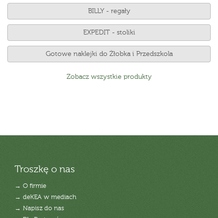
BILLY - regały
EXPEDIT - stoliki
Gotowe naklejki do Żłobka i Przedszkola
Zobacz wszystkie produkty
Troszkę o nas
→ O firmie
→ deKEA w mediach
→ Napisz do nas