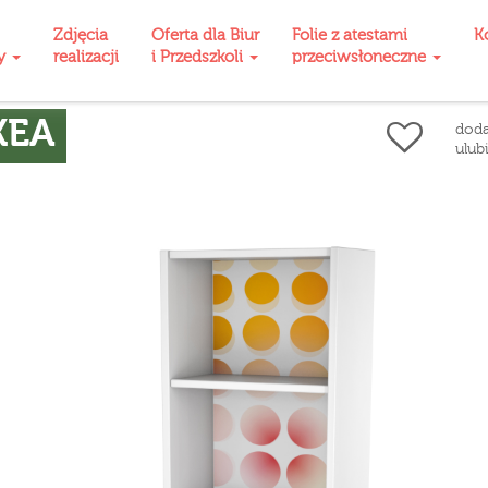
Zdjęcia
Oferta dla Biur
Folie z atestami
K
ty
realizacji
i Przedszkoli
przeciwsłoneczne
KEA
doda
ulub