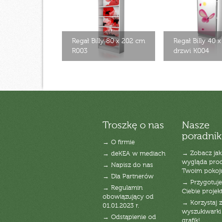
Regał Billy 80 x 202 cm
Regał Billy 40 
R003
drzwi K004
Troszkę o nas
Nasze
poradnik
→ O firmie
→ Zobacz jak
→ deKEA w mediach
wygląda pro
→ Napisz do nas
Twoim pokoj
→ Dla Partnerów
→ Przygotuj
→ Regulamin
Ciebie projek
obowiązujący od
→ Korzystaj z
01.01.2023 r.
wyszukiwarki 
→ Odstąpienie od
grafik!