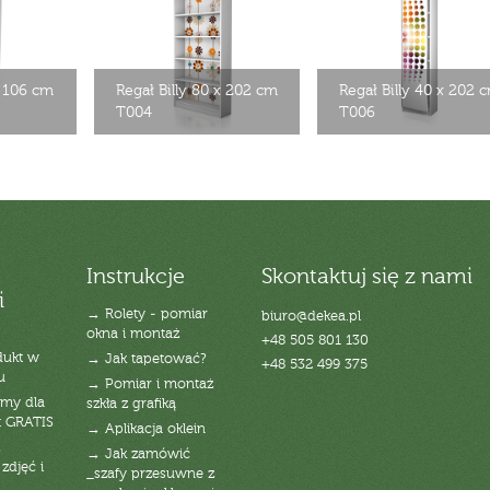
x 106 cm
Regał Billy 80 x 202 cm
Regał Billy 40 x 202 
T004
T006
Instrukcje
Skontaktuj się z nami
i
→ Rolety - pomiar
biuro@dekea.pl
okna i montaż
+48 505 801 130
dukt w
→ Jak tapetować?
+48 532 499 375
u
→ Pomiar i montaż
emy dla
szkła z grafiką
t GRATIS
→ Aplikacja oklein
→ Jak zamówić
zdjęć i
_szafy przesuwne z