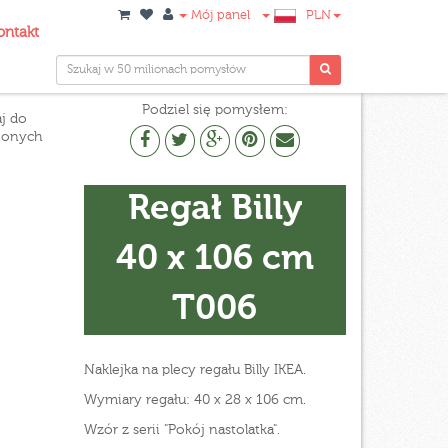
Mój panel
PLN
ontakt
Podziel się pomysłem:
j do
ionych
Regał Billy
40 x 106 cm
T006
Naklejka na plecy regału Billy IKEA.
Wymiary regału: 40 x 28 x 106 cm.
Wzór z serii "Pokój nastolatka".