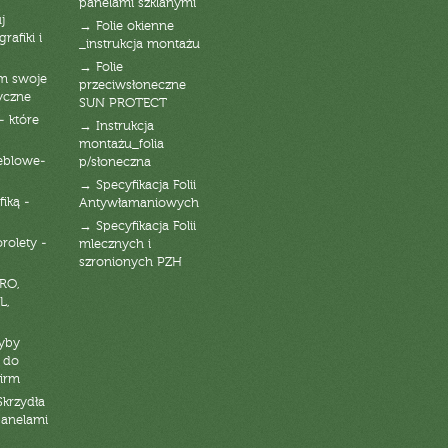
panelami szklanymi
j
→ Folie okienne
rafiki i
_instrukcja montażu
→ Folie
am swoje
przeciwsłoneczne
yczne
SUN PROTECT
- które
→ Instrukcja
montażu_folia
eblowe-
p/słoneczna
→ Specyfikacja Folii
fiką -
Antywłamaniowych
→ Specyfikacja Folii
orolety -
mlecznych i
szronionych PZH
RO,
L,
zyby
 do
firm
Skrzydła
panelami