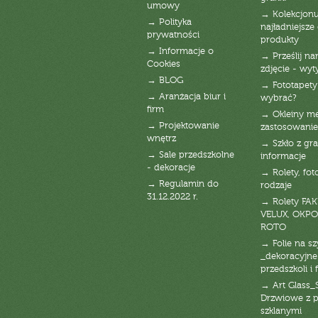
umowy
→ Kolekcjonu
→ Polityka
najładniejsze g
prywatności
produkty
→ Informacje o
→ Prześlij n
Cookies
zdjęcie - wyt
→ BLOG
→ Fototapety
→ Aranżacja biur i
wybrać?
firm
→ Okleiny m
→ Projektowanie
zastosowanie
wnętrz
→ Szkło z gra
→ Sale przedszkolne
informacje
- dekoracje
→ Rolety, fot
→ Regulamin do
rodzaje
31.12.2022 r.
→ Rolety FAK
VELUX, OKPO
ROTO
→ Folie na s
_dekoracyjne
przedszkoli i 
→ Art Glass_
Drzwiowe z 
szklanymi