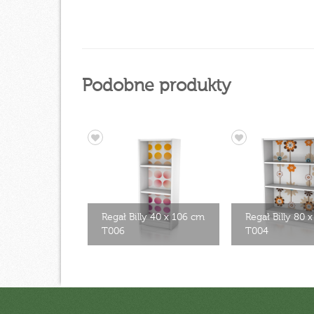
Podobne produkty
Regał Billy 40 x 106 cm
Regał Billy 80 
T006
T004