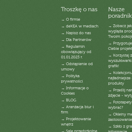
Troszkę o nas
Nasze
poradnik
→ O firmie
→ Zobacz jak
→ deKEA w mediach
wygląda pro
→ Napisz do nas
Twoim pokoj
→ Dla Partnerów
→ Przygotuj
→ Regulamin
Ciebie projek
obowiązujący od
→ Korzystaj z
01.01.2023 r.
wyszukiwarki 
→ Odstąpienie od
grafik!
umowy
→ Kolekcjonu
→ Polityka
najładniejsze g
prywatności
produkty
→ Informacje o
→ Prześlij n
Cookies
zdjęcie - wyt
→ BLOG
→ Fototapety
→ Aranżacja biur i
wybrać?
firm
→ Okleiny m
→ Projektowanie
zastosowanie
wnętrz
→ Szkło z gra
→ Sale przedszkolne
informacje