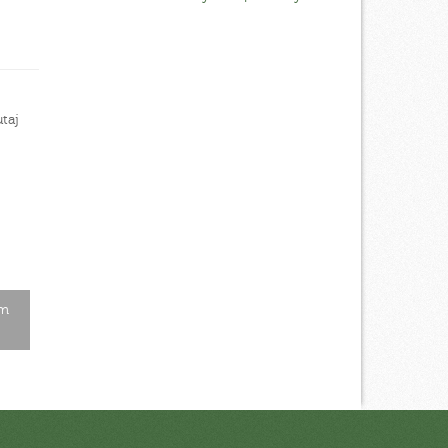
taj
cm