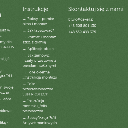
Instrukcje
Skontaktuj się z nami
i
→ Rolety - pomiar
biuro@dekea.pl
okna i montaż
+48 505 801 130
dukt w
→ Jak tapetować?
+48 532 499 375
u
→ Pomiar i montaż
emy dla
szkła z grafiką
t GRATIS
→ Aplikacja oklein
→ Jak zamówić
zdjęć i
_szafy przesuwne z
panelami szklanymi
j
→ Folie okienne
rafiki i
_instrukcja montażu
→ Folie
am swoje
przeciwsłoneczne
yczne
SUN PROTECT
- które
→ Instrukcja
montażu_folia
eblowe-
p/słoneczna
→ Specyfikacja Folii
fiką -
Antywłamaniowych