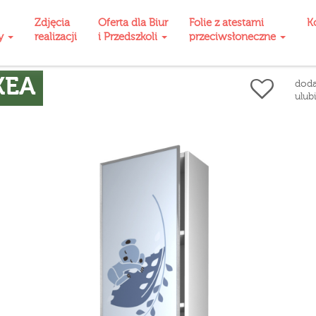
Zdjęcia
Oferta dla Biur
Folie z atestami
K
ty
realizacji
i Przedszkoli
przeciwsłoneczne
KEA
doda
ulub