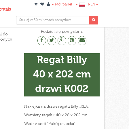
Mój panel
PLN
ontakt
Podziel się pomysłem:
j do
ionych
Regał Billy
40 x 202 cm
drzwi K002
Naklejka na drzwi regału Billy IKEA.
Wymiary regału: 40 x 28 x 202 cm.
Wzór z serii "Pokój dziecka".