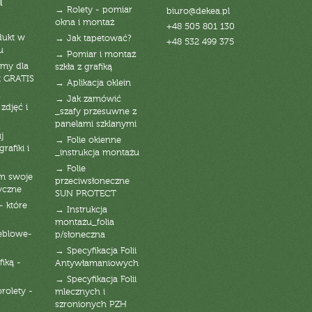
i
→ Rolety - pomiar
biuro@dekea.pl
okna i montaż
+48 505 801 130
dukt w
→ Jak tapetować?
+48 532 499 375
u
→ Pomiar i montaż
emy dla
szkła z grafiką
t GRATIS
→ Aplikacja oklein
→ Jak zamówić
zdjęć i
_szafy przesuwne z
panelami szklanymi
j
→ Folie okienne
rafiki i
_instrukcja montażu
→ Folie
am swoje
przeciwsłoneczne
yczne
SUN PROTECT
- które
→ Instrukcja
montażu_folia
eblowe-
p/słoneczna
→ Specyfikacja Folii
fiką -
Antywłamaniowych
→ Specyfikacja Folii
orolety -
mlecznych i
szronionych PZH