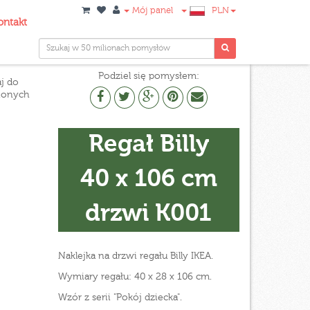
Mój panel
PLN
ontakt
Podziel się pomysłem:
j do
ionych
Regał Billy
40 x 106 cm
drzwi K001
Naklejka na drzwi regału Billy IKEA.
Wymiary regału: 40 x 28 x 106 cm.
Wzór z serii "Pokój dziecka".