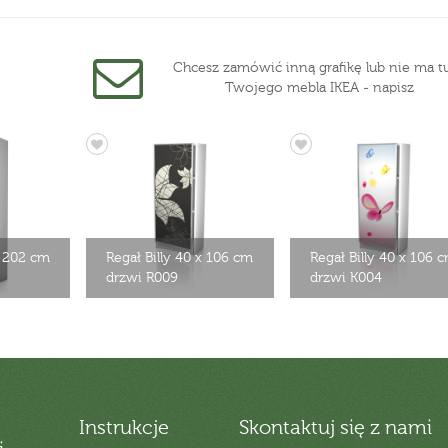
Chcesz zamówić inną grafikę lub nie ma tu
Twojego mebla IKEA - napisz
x 202 cm
Regał Billy 40 x 106 cm
Regał Billy 40 x 106 
drzwi R009
drzwi K004
Instrukcje
Skontaktuj się z nami