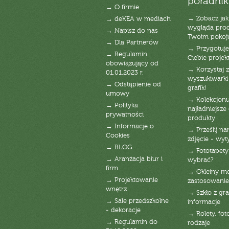
poradnik
→ O firmie
→ Zobacz jak
→ deKEA w mediach
wygląda pro
→ Napisz do nas
Twoim pokoj
→ Dla Partnerów
→ Przygotuj
→ Regulamin
Ciebie projek
obowiązujący od
→ Korzystaj z
01.01.2023 r.
wyszukiwarki 
→ Odstąpienie od
grafik!
umowy
→ Kolekcjonu
→ Polityka
najładniejsze g
prywatności
produkty
→ Informacje o
→ Prześlij n
Cookies
zdjęcie - wyt
→ BLOG
→ Fototapety
→ Aranżacja biur i
wybrać?
firm
→ Okleiny m
→ Projektowanie
zastosowanie
wnętrz
→ Szkło z gra
→ Sale przedszkolne
informacje
- dekoracje
→ Rolety, fot
→ Regulamin do
rodzaje