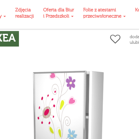
Zdjęcia
Oferta dla Biur
Folie z atestami
K
ty
realizacji
i Przedszkoli
przeciwsłoneczne
KEA
doda
ulub