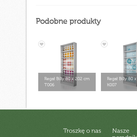
Podobne produkty
Regał Billy 80 x 202 cm
Regał Billy 80 
T006
K007
Troszkę o nas
Nasze