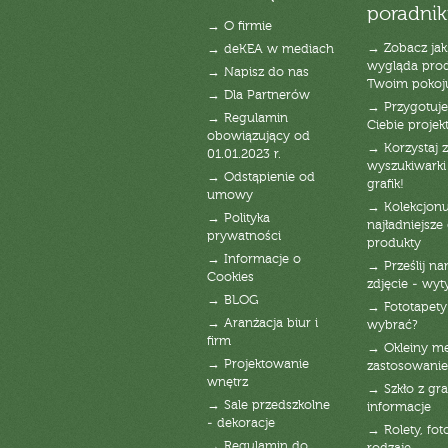
poradnik
→ O firmie
→ Zobacz jak
→ deKEA w mediach
wygląda pro
→ Napisz do nas
Twoim pokoj
→ Dla Partnerów
→ Przygotuj
→ Regulamin
Ciebie projek
obowiązujący od
→ Korzystaj z
01.01.2023 r.
wyszukiwarki 
→ Odstąpienie od
grafik!
umowy
→ Kolekcjonu
→ Polityka
najładniejsze g
prywatności
produkty
→ Informacje o
→ Prześlij n
Cookies
zdjęcie - wyt
→ BLOG
→ Fototapety
→ Aranżacja biur i
wybrać?
firm
→ Okleiny m
→ Projektowanie
zastosowanie
wnętrz
→ Szkło z gra
→ Sale przedszkolne
informacje
- dekoracje
→ Rolety, fot
→ Regulamin do