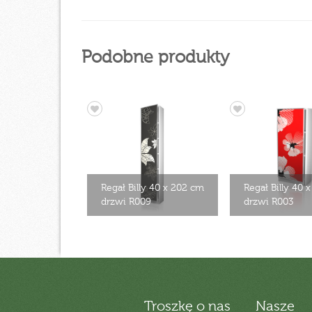
Podobne produkty
Regał Billy 40 x 202 cm
Regał Billy 40 
drzwi R009
drzwi R003
Troszkę o nas
Nasze