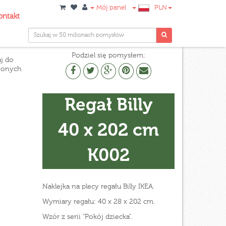
Mój panel
PLN
ontakt
Podziel się pomysłem:
j do
ionych
Regał Billy
40 x 202 cm
K002
Naklejka na plecy regału Billy IKEA.
Wymiary regału: 40 x 28 x 202 cm.
Wzór z serii "Pokój dziecka".