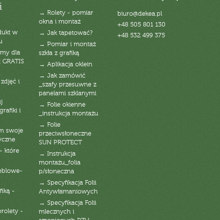
i
→ Rolety - pomiar
biuro@dekea.pl
okna i montaż
+48 505 801 130
dukt w
→ Jak tapetować?
+48 532 499 375
u
→ Pomiar i montaż
emy dla
szkła z grafiką
t GRATIS
→ Aplikacja oklein
→ Jak zamówić
zdjęć i
_szafy przesuwne z
panelami szklanymi
j
→ Folie okienne
rafiki i
_instrukcja montażu
→ Folie
am swoje
przeciwsłoneczne
yczne
SUN PROTECT
- które
→ Instrukcja
montażu_folia
eblowe-
p/słoneczna
→ Specyfikacja Folii
fiką -
Antywłamaniowych
→ Specyfikacja Folii
orolety -
mlecznych i