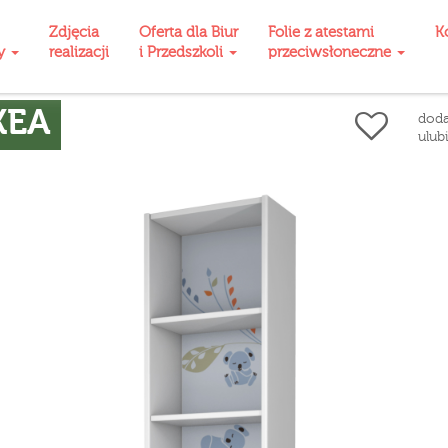
Zdjęcia
Oferta dla Biur
Folie z atestami
K
ty
realizacji
i Przedszkoli
przeciwsłoneczne
KEA
doda
ulub