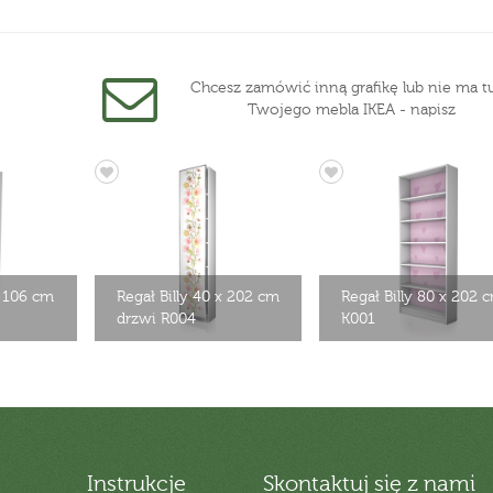
Chcesz zamówić inną grafikę lub nie ma tu
Twojego mebla IKEA - napisz
x 106 cm
Regał Billy 40 x 202 cm
Regał Billy 80 x 202 
drzwi R004
K001
Instrukcje
Skontaktuj się z nami