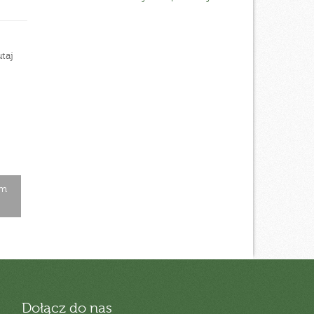
taj
cm
Dołącz do nas