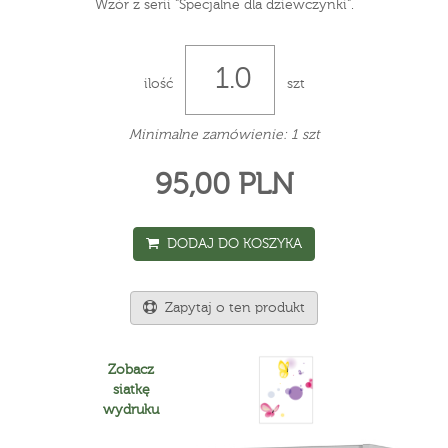
Wzór z serii "Specjalne dla dziewczynki".
ilość
szt
Minimalne zamówienie: 1 szt
95,00 PLN
DODAJ DO KOSZYKA
Zapytaj o ten produkt
Zobacz
siatkę
wydruku