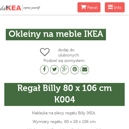
Menu
Menu
Panel
Info
Okleiny na meble IKEA
dodaj do
ulubionych
Podziel się pomysłem:
Regał Billy 80 x 106 cm
K004
Naklejka na plecy regału Billy IKEA.
Wymiary regału: 80 x 28 x 106 cm.