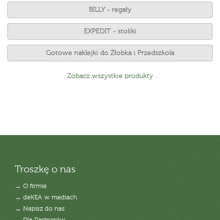
BILLY - regały
EXPEDIT - stoliki
Gotowe naklejki do Żłobka i Przedszkola
Zobacz wszystkie produkty
Troszkę o nas
→ O firmie
→ deKEA w mediach
→ Napisz do nas