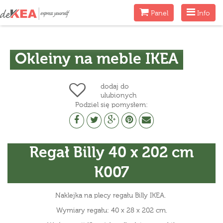
Menu
Menu
Panel
Info
Okleiny na meble IKEA
dodaj do
ulubionych
Podziel się pomysłem:
Regał Billy 40 x 202 cm
K007
Naklejka na plecy regału Billy IKEA.
Wymiary regału: 40 x 28 x 202 cm.