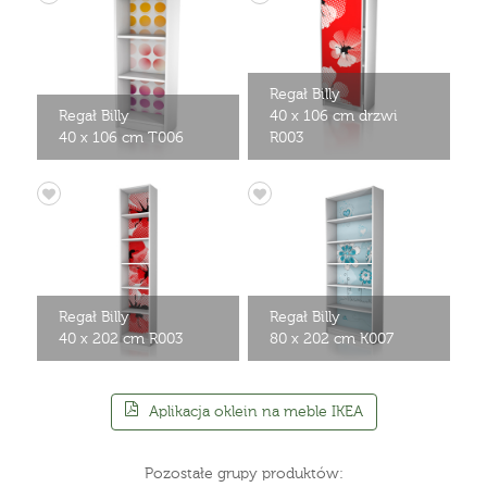
Regał Billy
Regał Billy
40 x 106 cm drzwi
40 x 106 cm T006
R003
Regał Billy
Regał Billy
40 x 202 cm R003
80 x 202 cm K007
Aplikacja oklein na meble IKEA
Pozostałe grupy produktów: