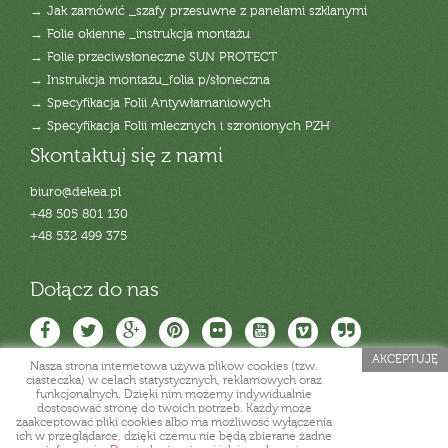
→ Jak zamówić _szafy przesuwne z panelami szklanymi
→ Folie okienne _instrukcja montażu
→ Folie przeciwsłoneczne SUN PROTECT
→ Instrukcja montażu_folia p/słoneczna
→ Specyfikacja Folii Antywłamaniowych
→ Specyfikacja Folii mlecznych i szronionych PZH
Skontaktuj się z nami
biuro@dekea.pl
+48 505 801 130
+48 532 499 375
Dołącz do nas
AKCEPTUJĘ
Nasza strona internetowa używa plików cookies (tzw.
ciasteczka) w celach statystycznych, reklamowych oraz
funkcjonalnych. Dzięki nim możemy indywidualnie
dostosować stronę do twoich potrzeb. Każdy może
zaakceptować pliki cookies albo ma możliwość wyłączenia
ich w przeglądarce, dzięki czemu nie będą zbierane żadne
Copyright deKEA. All rights reserved.