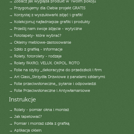
→ Zobacz jak wygląda produkt w Twoim pokoju
→ Przygotujemy dla Ciebie projekt GRATIS
→ Korzystaj z wyszukiwarki zdjęć i grafik!
→ Kolekcjonuj najładniejsze grafiki i produkty
→ Prześlij nam swoje zdjęcie - wytyczne
→ Fototapety- które wybrać?
→ Okleiny meblowe-zastosowanie
→ Szkło z grafiką - informacje
→ Rolety, fotorolety - rodzaje
→ Rolety FAKRO, VELUX, OKPOL, ROTO
→ Folie na szyby _dekoracyjne do przedszkoli i firm
→ Art Glass_Skrzydła Drzwiowe z panelami szklanymi
→ Folie przeciwsłoneczne_ pytanie i odpowiedzi
→ Folie Przeciwsłoneczne i Antywłamaniowe
Instrukcje
→ Rolety - pomiar okna i montaż
→ Jak tapetować?
→ Pomiar i montaż szkła z grafiką
→ Aplikacja oklein