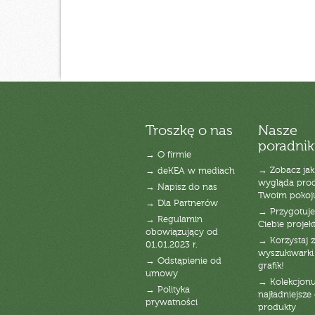
Troszkę o nas
Nasze
poradnik
→ O firmie
→ Zobacz jak
→ deKEA w mediach
wygląda pro
→ Napisz do nas
Twoim pokoj
→ Dla Partnerów
→ Przygotuj
→ Regulamin
Ciebie projek
obowiązujący od
→ Korzystaj z
01.01.2023 r.
wyszukiwarki 
→ Odstąpienie od
grafik!
umowy
→ Kolekcjonu
→ Polityka
najładniejsze g
prywatności
produkty