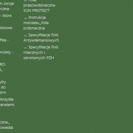
→ Folie
am swoje
przeciwsłoneczne
yczne
SUN PROTECT
- które
→ Instrukcja
montażu_folia
eblowe-
p/słoneczna
→ Specyfikacja Folii
fiką -
Antywłamaniowych
→ Specyfikacja Folii
orolety -
mlecznych i
szronionych PZH
RO,
L,
zyby
 do
firm
Skrzydła
panelami
czne_
powiedzi