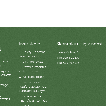
Instrukcje
Skontaktuj się z nami
i
→ Rolety - pomiar
biuro@dekea.pl
okna i montaż
+48 505 801 130
dukt w
→ Jak tapetować?
+48 532 499 375
u
→ Pomiar i montaż
emy dla
szkła z grafiką
t GRATIS
→ Aplikacja oklein
→ Jak zamówić
zdjęć i
_szafy przesuwne z
panelami szklanymi
j
→ Folie okienne
rafiki i
_instrukcja montażu