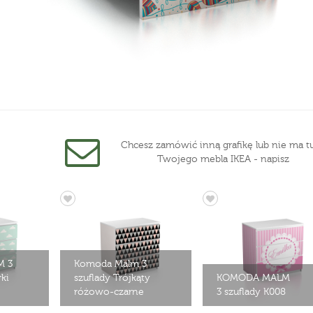
Chcesz zamówić inną grafikę lub nie ma tu
Twojego mebla IKEA - napisz
 3
Komoda Malm 3
ki
szuflady Trójkąty
KOMODA MALM
różowo-czarne
3 szuflady K008