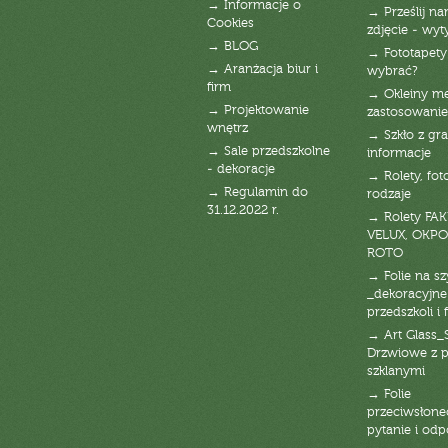
→ Informacje o
→ Prześlij n
Cookies
zdjęcie - wyt
→ BLOG
→ Fototapety
→ Aranżacja biur i
wybrać?
firm
→ Okleiny m
→ Projektowanie
zastosowanie
wnętrz
→ Szkło z gra
→ Sale przedszkolne
informacje
- dekoracje
→ Rolety, fot
→ Regulamin do
rodzaje
31.12.2022 r.
→ Rolety FAK
VELUX, OKPO
ROTO
→ Folie na s
_dekoracyjne
przedszkoli i 
→ Art Glass_
Drzwiowe z 
szklanymi
→ Folie
przeciwsłone
pytanie i od