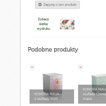
Zapytaj o ten produkt
Zobacz
siatkę
wydruku
Podobne produkty
KOMODA MALM
KOMODA MALM
szuflady Chmur
2 szuflady K003
mięta