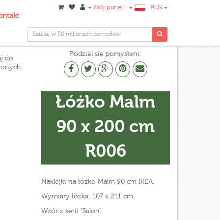
Mój panel
PLN
ontakt
Podziel się pomysłem:
j do
ionych
Łóżko Malm
90 x 200 cm
R006
Naklejki na łóżko Malm 90 cm IKEA.
Wymiary łóżka: 107 x 211 cm.
Wzór z serii "Salon".