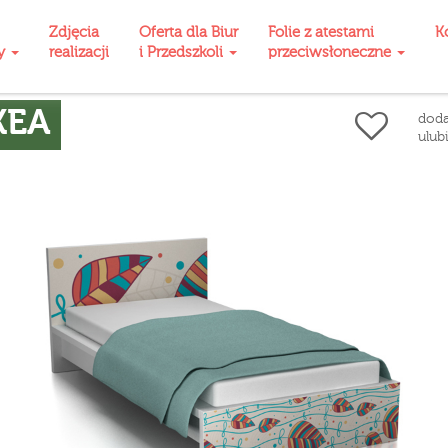
Zdjęcia
Oferta dla Biur
Folie z atestami
K
ty
realizacji
i Przedszkoli
przeciwsłoneczne
KEA
doda
ulub