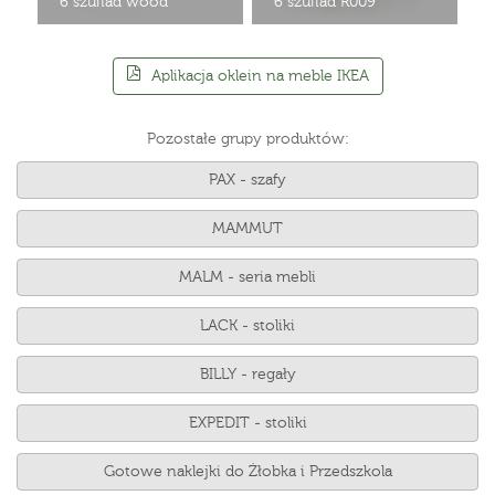
6 szuflad wood
6 szuflad R009
Aplikacja oklein na meble IKEA
Pozostałe grupy produktów:
PAX - szafy
MAMMUT
MALM - seria mebli
LACK - stoliki
BILLY - regały
EXPEDIT - stoliki
Gotowe naklejki do Żłobka i Przedszkola