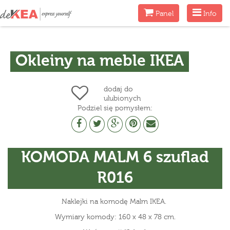
Menu
Menu
Panel
Info
Okleiny na meble IKEA
dodaj do
ulubionych
Podziel się pomysłem:
KOMODA MALM 6 szuflad
R016
Naklejki na komodę Malm IKEA.
Wymiary komody: 160 x 48 x 78 cm.