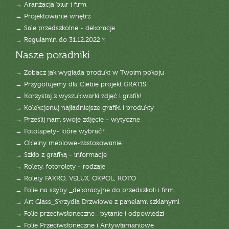
→ Aranżacja biur i firm
→ Projektowanie wnętrz
→ Sale przedszkolne - dekoracje
→ Regulamin do 31.12.2022 r.
Nasze poradniki
→ Zobacz jak wygląda produkt w Twoim pokoju
→ Przygotujemy dla Ciebie projekt GRATIS
→ Korzystaj z wyszukiwarki zdjęć i grafik!
→ Kolekcjonuj najładniejsze grafiki i produkty
→ Prześlij nam swoje zdjęcie - wytyczne
→ Fototapety- które wybrać?
→ Okleiny meblowe-zastosowanie
→ Szkło z grafiką - informacje
→ Rolety, fotorolety - rodzaje
→ Rolety FAKRO, VELUX, OKPOL, ROTO
→ Folie na szyby _dekoracyjne do przedszkoli i firm
→ Art Glass_Skrzydła Drzwiowe z panelami szklanymi
→ Folie przeciwsłoneczne_ pytanie i odpowiedzi
→ Folie Przeciwsłoneczne i Antywłamaniowe