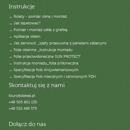
Instrukcje
→ Rolety - pomiar okna i montaż
→ Jak tapetować?
→ Pomiar i montaż szkła z grafiką
→ Aplikacja oklein
→ Jak zamówić _szafy przesuwne z panelami szklanymi
→ Folie okienne _instrukcja montażu
→ Folie przeciwsłoneczne SUN PROTECT
→ Instrukcja montażu_folia p/słoneczna
→ Specyfikacja Folii Antywłamaniowych
→ Specyfikacja Folii mlecznych i szronionych PZH
Skontaktuj się z nami
biuro@dekea.pl
+48 505 801 130
+48 532 499 375
Dołącz do nas