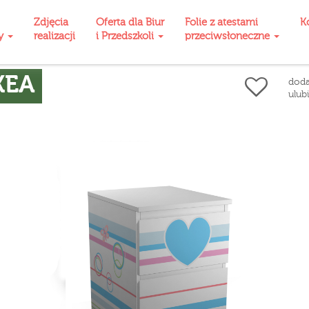
Zdjęcia
Oferta dla Biur
Folie z atestami
K
ty
realizacji
i Przedszkoli
przeciwsłoneczne
KEA
doda
ulub