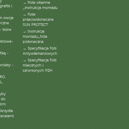
j
→ Folie okienne
rafiki i
_instrukcja montażu
→ Folie
am swoje
przeciwsłoneczne
yczne
SUN PROTECT
- które
→ Instrukcja
montażu_folia
eblowe-
p/słoneczna
→ Specyfikacja Folii
fiką -
Antywłamaniowych
→ Specyfikacja Folii
orolety -
mlecznych i
szronionych PZH
RO,
L,
zyby
 do
firm
Skrzydła
panelami