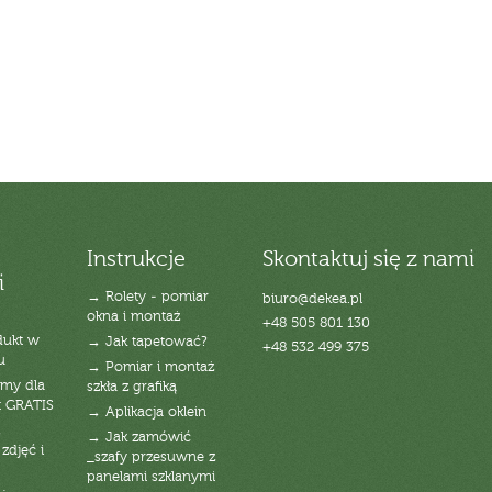
Instrukcje
Skontaktuj się z nami
i
→ Rolety - pomiar
biuro@dekea.pl
okna i montaż
+48 505 801 130
dukt w
→ Jak tapetować?
+48 532 499 375
u
→ Pomiar i montaż
emy dla
szkła z grafiką
t GRATIS
→ Aplikacja oklein
→ Jak zamówić
zdjęć i
_szafy przesuwne z
panelami szklanymi