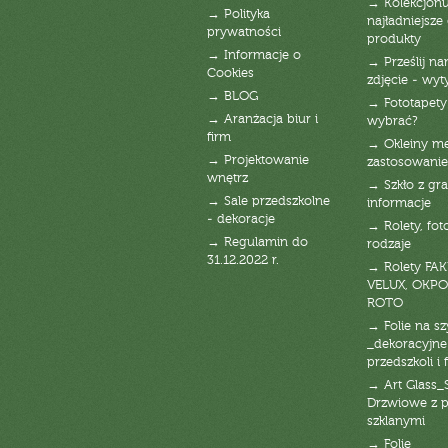
→ Kolekcjonu
→ Polityka
najładniejsze g
prywatności
produkty
→ Informacje o
→ Prześlij n
Cookies
zdjęcie - wyt
→ BLOG
→ Fototapety
→ Aranżacja biur i
wybrać?
firm
→ Okleiny m
→ Projektowanie
zastosowanie
wnętrz
→ Szkło z gra
→ Sale przedszkolne
informacje
- dekoracje
→ Rolety, fot
→ Regulamin do
rodzaje
31.12.2022 r.
→ Rolety FAK
VELUX, OKPO
ROTO
→ Folie na s
_dekoracyjne
przedszkoli i 
→ Art Glass_
Drzwiowe z 
szklanymi
→ Folie