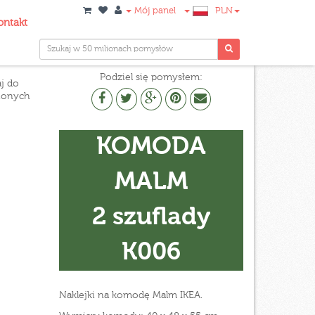
Mój panel
PLN
ontakt
Podziel się pomysłem:
j do
ionych
KOMODA
MALM
2 szuflady
K006
Naklejki na komodę Malm IKEA.