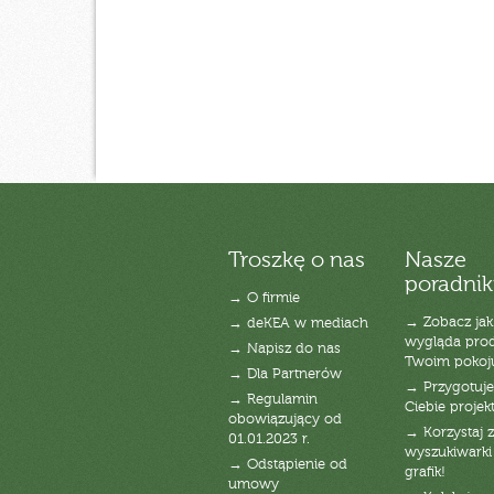
Troszkę o nas
Nasze
poradnik
→ O firmie
→ Zobacz jak
→ deKEA w mediach
wygląda pro
→ Napisz do nas
Twoim pokoj
→ Dla Partnerów
→ Przygotuj
→ Regulamin
Ciebie projek
obowiązujący od
→ Korzystaj z
01.01.2023 r.
wyszukiwarki 
→ Odstąpienie od
grafik!
umowy