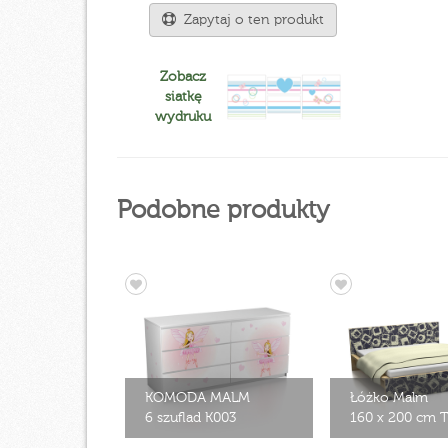
Zapytaj o ten produkt
Zobacz
siatkę
wydruku
Podobne produkty
KOMODA MALM
Łóżko Malm
6 szuflad K003
160 x 200 cm 