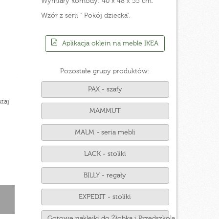
Wymiary komody: 40 x 48 x 55 cm.
Wzór z serii " Pokój dziecka".
Aplikacja oklein na meble IKEA
Pozostałe grupy produktów:
PAX - szafy
taj
MAMMUT
MALM - seria mebli
LACK - stoliki
BILLY - regały
EXPEDIT - stoliki
Gotowe naklejki do Żłobka i Przedszkola