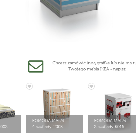
Chcesz zamówić inną grafikę lub nie ma tu
Twojego mebla IKEA - napisz
KOMODA MALM
KOMODA MALM
T002
4 szuflady T003
2 szuflady K016