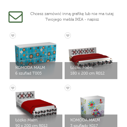
Chcesz zamówić inną grafikę lub nie ma tutaj
Twojego mebla IKEA - napisz
KOMODA MALM
Łóżko Malm
6 szuflad T005
180 x 200 cm R012
Łóżko Malm
KOMODA MALM
90 x 200 cm R012
3 szuflady K017