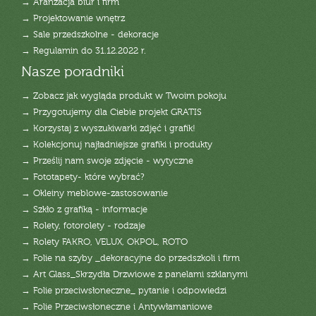
→ Aranżacja biur i firm
→ Projektowanie wnętrz
→ Sale przedszkolne - dekoracje
→ Regulamin do 31.12.2022 r.
Nasze poradniki
→ Zobacz jak wygląda produkt w Twoim pokoju
→ Przygotujemy dla Ciebie projekt GRATIS
→ Korzystaj z wyszukiwarki zdjęć i grafik!
→ Kolekcjonuj najładniejsze grafiki i produkty
→ Prześlij nam swoje zdjęcie - wytyczne
→ Fototapety- które wybrać?
→ Okleiny meblowe-zastosowanie
→ Szkło z grafiką - informacje
→ Rolety, fotorolety - rodzaje
→ Rolety FAKRO, VELUX, OKPOL, ROTO
→ Folie na szyby _dekoracyjne do przedszkoli i firm
→ Art Glass_Skrzydła Drzwiowe z panelami szklanymi
→ Folie przeciwsłoneczne_ pytanie i odpowiedzi
→ Folie Przeciwsłoneczne i Antywłamaniowe