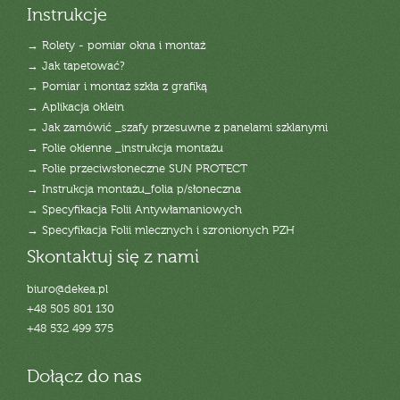
Instrukcje
→ Rolety - pomiar okna i montaż
→ Jak tapetować?
→ Pomiar i montaż szkła z grafiką
→ Aplikacja oklein
→ Jak zamówić _szafy przesuwne z panelami szklanymi
→ Folie okienne _instrukcja montażu
→ Folie przeciwsłoneczne SUN PROTECT
→ Instrukcja montażu_folia p/słoneczna
→ Specyfikacja Folii Antywłamaniowych
→ Specyfikacja Folii mlecznych i szronionych PZH
Skontaktuj się z nami
biuro@dekea.pl
+48 505 801 130
+48 532 499 375
Dołącz do nas