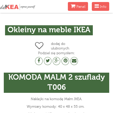
Menu
Menu
Panel
Info
Okleiny na meble IKEA
dodaj do
ulubionych
Podziel się pomysłem:
KOMODA MALM 2 szuflady
T006
Naklejki na komodę Malm IKEA.
Wymiary komody: 40 x 48 x 55 cm.