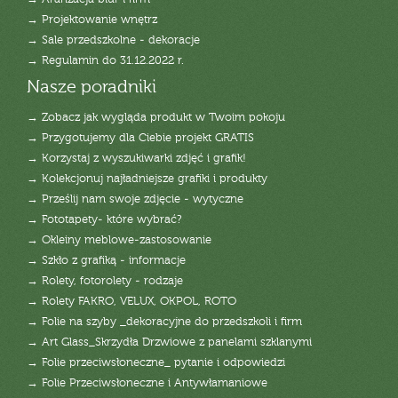
→ Projektowanie wnętrz
→ Sale przedszkolne - dekoracje
→ Regulamin do 31.12.2022 r.
Nasze poradniki
→ Zobacz jak wygląda produkt w Twoim pokoju
→ Przygotujemy dla Ciebie projekt GRATIS
→ Korzystaj z wyszukiwarki zdjęć i grafik!
→ Kolekcjonuj najładniejsze grafiki i produkty
→ Prześlij nam swoje zdjęcie - wytyczne
→ Fototapety- które wybrać?
→ Okleiny meblowe-zastosowanie
→ Szkło z grafiką - informacje
→ Rolety, fotorolety - rodzaje
→ Rolety FAKRO, VELUX, OKPOL, ROTO
→ Folie na szyby _dekoracyjne do przedszkoli i firm
→ Art Glass_Skrzydła Drzwiowe z panelami szklanymi
→ Folie przeciwsłoneczne_ pytanie i odpowiedzi
→ Folie Przeciwsłoneczne i Antywłamaniowe