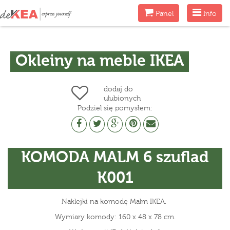
Menu
Menu
Panel
Info
Okleiny na meble IKEA
dodaj do
ulubionych
Podziel się pomysłem:
KOMODA MALM 6 szuflad
K001
Naklejki na komodę Malm IKEA.
Wymiary komody: 160 x 48 x 78 cm.