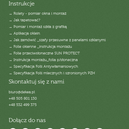
Instrukcje
→ Rolety - pomiar okna i montaż
→ Jak tapetować?
→ Pomiar i montaż szkła z grafiką
→ Aplikacja oklein
→ Jak zamówić _szafy przesuwne z panelami szklanymi
→ Folie okienne _instrukcja montażu
→ Folie przeciwsłoneczne SUN PROTECT
→ Instrukcja montażu_folia p/słoneczna
→ Specyfikacja Folii Antywłamaniowych
→ Specyfikacja Folii mlecznych i szronionych PZH
Skontaktuj się z nami
biuro@dekea.pl
+48 505 801 130
+48 532 499 375
Dołącz do nas