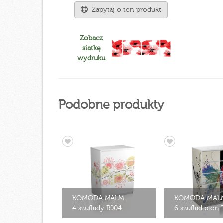
Zapytaj o ten produkt
Zobacz
siatkę
wydruku
Podobne produkty
KOMODA MALM
KOMODA MAL
4 szuflady R004
6 szuflad pion