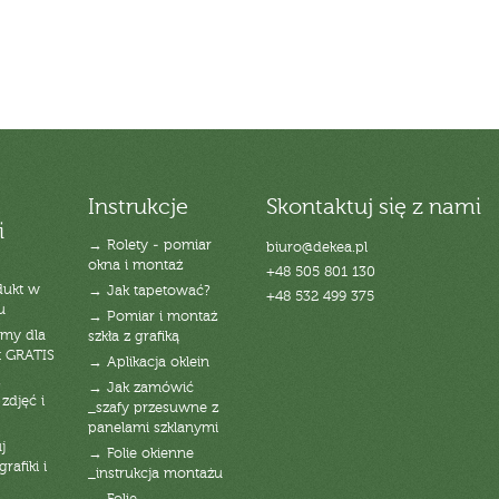
Instrukcje
Skontaktuj się z nami
i
→ Rolety - pomiar
biuro@dekea.pl
okna i montaż
+48 505 801 130
dukt w
→ Jak tapetować?
+48 532 499 375
u
→ Pomiar i montaż
emy dla
szkła z grafiką
t GRATIS
→ Aplikacja oklein
→ Jak zamówić
zdjęć i
_szafy przesuwne z
panelami szklanymi
j
→ Folie okienne
rafiki i
_instrukcja montażu