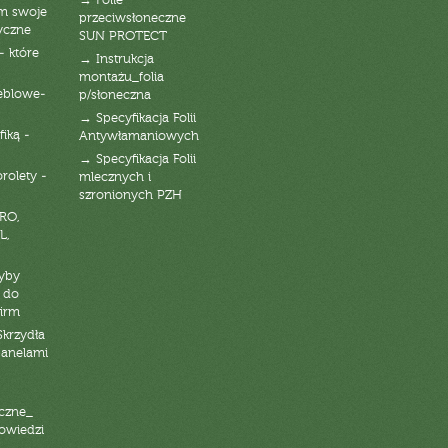
→ Folie
am swoje
przeciwsłoneczne
yczne
SUN PROTECT
- które
→ Instrukcja
montażu_folia
eblowe-
p/słoneczna
→ Specyfikacja Folii
fiką -
Antywłamaniowych
→ Specyfikacja Folii
orolety -
mlecznych i
szronionych PZH
RO,
L,
zyby
 do
firm
Skrzydła
panelami
czne_
powiedzi