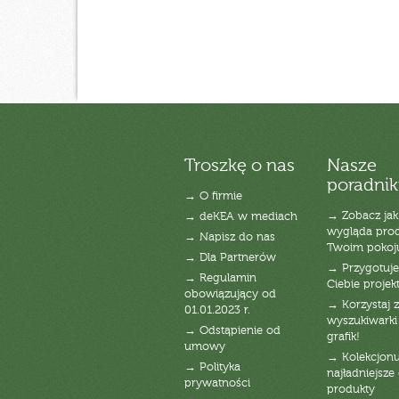
Troszkę o nas
Nasze
poradnik
→ O firmie
→ Zobacz jak
→ deKEA w mediach
wygląda pro
→ Napisz do nas
Twoim pokoj
→ Dla Partnerów
→ Przygotuj
→ Regulamin
Ciebie projek
obowiązujący od
→ Korzystaj z
01.01.2023 r.
wyszukiwarki 
→ Odstąpienie od
grafik!
umowy
→ Kolekcjonu
→ Polityka
najładniejsze g
prywatności
produkty