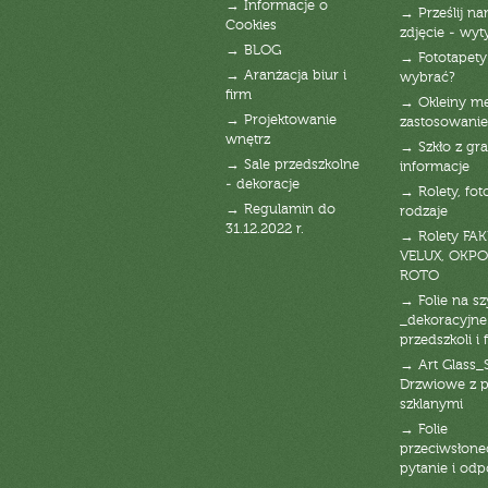
→ Informacje o
→ Prześlij n
Cookies
zdjęcie - wyt
→ BLOG
→ Fototapety
→ Aranżacja biur i
wybrać?
firm
→ Okleiny m
→ Projektowanie
zastosowanie
wnętrz
→ Szkło z gra
→ Sale przedszkolne
informacje
- dekoracje
→ Rolety, fot
→ Regulamin do
rodzaje
31.12.2022 r.
→ Rolety FAK
VELUX, OKPO
ROTO
→ Folie na s
_dekoracyjne
przedszkoli i 
→ Art Glass_
Drzwiowe z 
szklanymi
→ Folie
przeciwsłone
pytanie i od