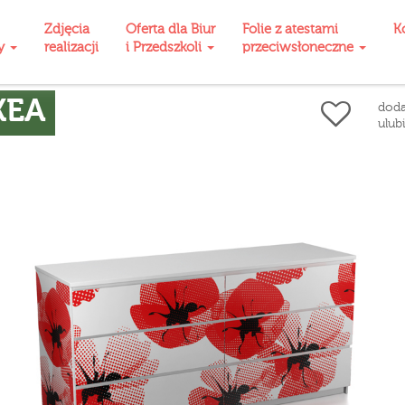
Zdjęcia
Oferta dla Biur
Folie z atestami
K
ty
realizacji
i Przedszkoli
przeciwsłoneczne
KEA
doda
ulub