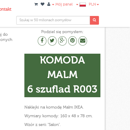
Mój panel
PLN
ontakt
Podziel się pomysłem:
j do
ionych
KOMODA
MALM
6 szuflad R003
Naklejki na komodę Malm IKEA.
Wymiary komody: 160 x 48 x 78 cm.
Wzór z serii "Salon".