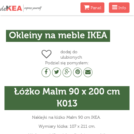
Menu
Menu
Panel
Info
Okleiny na meble IKEA
dodaj do
ulubionych
Podziel się pomysłem:
Łóżko Malm 90 x 200 cm
K013
Naklejki na łóżko Malm 90 cm IKEA.
Wymiary łóżka: 107 x 211 cm.