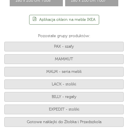
180 x 200 cm T008
180 x 200 cm T007
Aplikacja oklein na meble IKEA
Pozostałe grupy produktów:
PAX - szafy
MAMMUT
MALM - seria mebli
LACK - stoliki
BILLY - regały
EXPEDIT - stoliki
Gotowe naklejki do Żłobka i Przedszkola