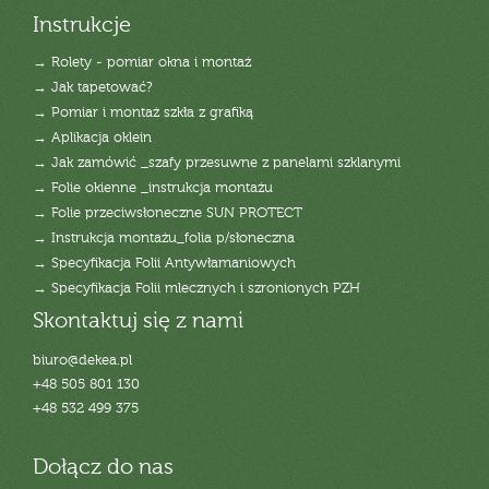
Instrukcje
→ Rolety - pomiar okna i montaż
→ Jak tapetować?
→ Pomiar i montaż szkła z grafiką
→ Aplikacja oklein
→ Jak zamówić _szafy przesuwne z panelami szklanymi
→ Folie okienne _instrukcja montażu
→ Folie przeciwsłoneczne SUN PROTECT
→ Instrukcja montażu_folia p/słoneczna
→ Specyfikacja Folii Antywłamaniowych
→ Specyfikacja Folii mlecznych i szronionych PZH
Skontaktuj się z nami
biuro@dekea.pl
+48 505 801 130
+48 532 499 375
Dołącz do nas