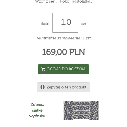
Wzór z serii " Pokój nastolatka".
ilość
szt
Minimalne zamówienie: 1 szt
169,00 PLN
DODAJ DO KOSZYKA
Zapytaj o ten produkt
Zobacz
siatkę
wydruku