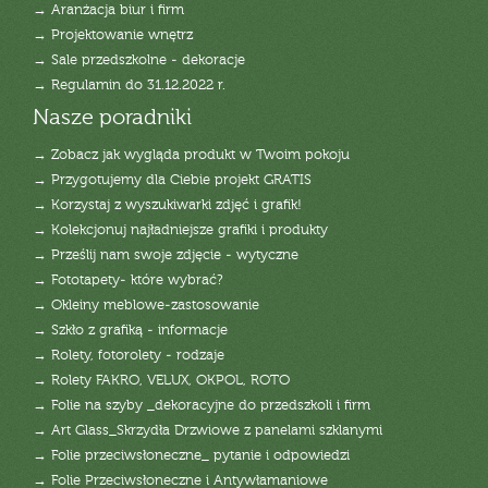
→ Aranżacja biur i firm
→ Projektowanie wnętrz
→ Sale przedszkolne - dekoracje
→ Regulamin do 31.12.2022 r.
Nasze poradniki
→ Zobacz jak wygląda produkt w Twoim pokoju
→ Przygotujemy dla Ciebie projekt GRATIS
→ Korzystaj z wyszukiwarki zdjęć i grafik!
→ Kolekcjonuj najładniejsze grafiki i produkty
→ Prześlij nam swoje zdjęcie - wytyczne
→ Fototapety- które wybrać?
→ Okleiny meblowe-zastosowanie
→ Szkło z grafiką - informacje
→ Rolety, fotorolety - rodzaje
→ Rolety FAKRO, VELUX, OKPOL, ROTO
→ Folie na szyby _dekoracyjne do przedszkoli i firm
→ Art Glass_Skrzydła Drzwiowe z panelami szklanymi
→ Folie przeciwsłoneczne_ pytanie i odpowiedzi
→ Folie Przeciwsłoneczne i Antywłamaniowe