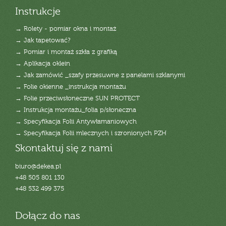
Instrukcje
→ Rolety - pomiar okna i montaż
→ Jak tapetować?
→ Pomiar i montaż szkła z grafiką
→ Aplikacja oklein
→ Jak zamówić _szafy przesuwne z panelami szklanymi
→ Folie okienne _instrukcja montażu
→ Folie przeciwsłoneczne SUN PROTECT
→ Instrukcja montażu_folia p/słoneczna
→ Specyfikacja Folii Antywłamaniowych
→ Specyfikacja Folii mlecznych i szronionych PZH
Skontaktuj się z nami
biuro@dekea.pl
+48 505 801 130
+48 532 499 375
Dołącz do nas