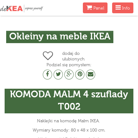
Menu
Menu
Panel
Info
Okleiny na meble IKEA
dodaj do
ulubionych
Podziel się pomysłem:
KOMODA MALM 4 szuflady
T002
Naklejki na komodę Malm IKEA.
Wymiary komody: 80 x 48 x 100 cm.