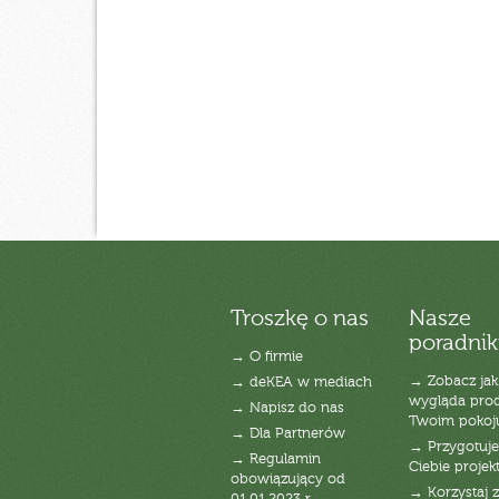
Troszkę o nas
Nasze
poradnik
→ O firmie
→ Zobacz jak
→ deKEA w mediach
wygląda pro
→ Napisz do nas
Twoim pokoj
→ Dla Partnerów
→ Przygotuj
→ Regulamin
Ciebie projek
obowiązujący od
→ Korzystaj z