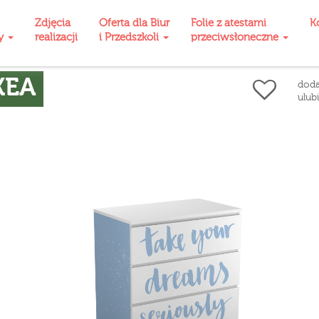
Zdjęcia
Oferta dla Biur
Folie z atestami
K
ty
realizacji
i Przedszkoli
przeciwsłoneczne
KEA
doda
ulub