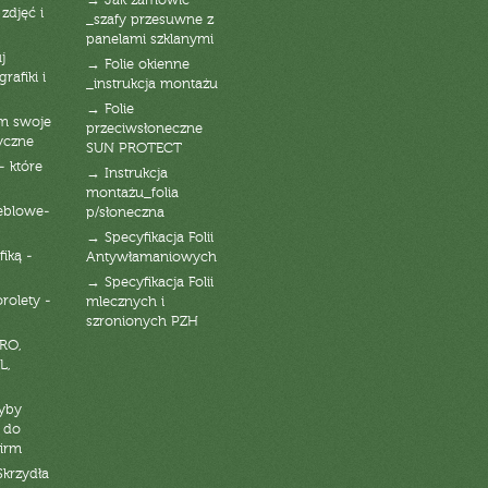
→ Jak zamówić
zdjęć i
_szafy przesuwne z
panelami szklanymi
j
→ Folie okienne
rafiki i
_instrukcja montażu
→ Folie
am swoje
przeciwsłoneczne
yczne
SUN PROTECT
- które
→ Instrukcja
montażu_folia
eblowe-
p/słoneczna
→ Specyfikacja Folii
fiką -
Antywłamaniowych
→ Specyfikacja Folii
orolety -
mlecznych i
szronionych PZH
RO,
L,
zyby
 do
firm
Skrzydła