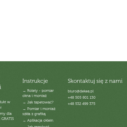
Instrukcje
Skontaktuj się z nami
i
→ Rolety - pomiar
biuro@dekea.pl
okna i montaż
+48 505 801 130
dukt w
→ Jak tapetować?
+48 532 499 375
u
→ Pomiar i montaż
emy dla
szkła z grafiką
t GRATIS
→ Aplikacja oklein