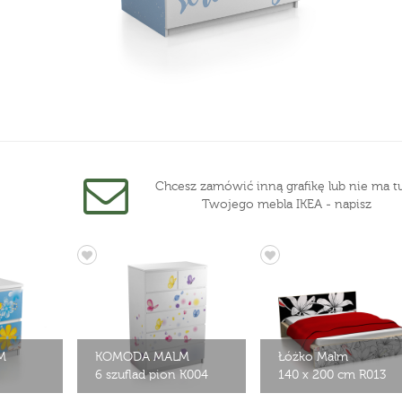
Chcesz zamówić inną grafikę lub nie ma tu
Twojego mebla IKEA - napisz
M
KOMODA MALM
Łóżko Malm
6 szuflad pion K004
140 x 200 cm R013