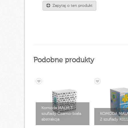
Zapytaj o ten produkt
Podobne produkty
Komoda MALM 3
szuflady Czarno-biała
KOMODA MAL
abstrakcja
2 szuflady K011