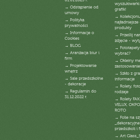
01.01.2023 r.
wyszukiwarki 
→ Odstąpienie od
grafik!
umowy
→ Kolekcjonu
→ Polityka
najładniejsze g
prywatności
produkty
→ Informacje o
→ Prześlij n
Cookies
zdjęcie - wyt
→ BLOG
→ Fototapety
→ Aranżacja biur i
wybrać?
firm
→ Okleiny m
→ Projektowanie
zastosowanie
wnętrz
→ Szkło z gra
→ Sale przedszkolne
informacje
- dekoracje
→ Rolety, fot
→ Regulamin do
rodzaje
31.12.2022 r.
→ Rolety FAK
VELUX, OKPO
ROTO
→ Folie na s
_dekoracyjne
przedszkoli i 
→ Art Glass_