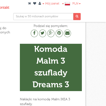
Mój panel
PLN
ontakt
Podziel się pomysłem:
j do
ionych
Komoda
Malm 3
szuflady
Dreams 3
Naklejki na komodę Malm IKEA 3
szuflady.