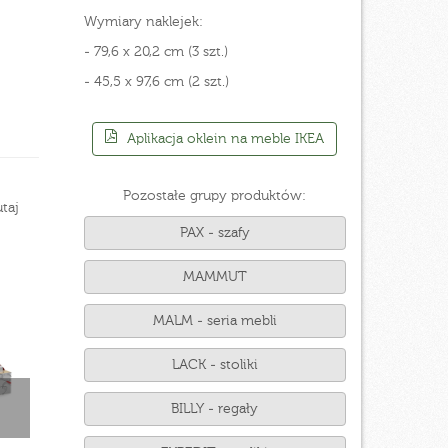
Wymiary naklejek:
- 79,6 x 20,2 cm (3 szt.)
- 45,5 x 97,6 cm (2 szt.)
Aplikacja oklein na meble IKEA
Pozostałe grupy produktów:
taj
PAX - szafy
MAMMUT
MALM - seria mebli
LACK - stoliki
BILLY - regały