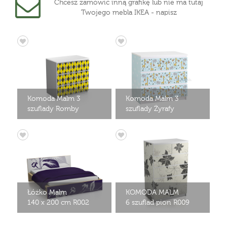
Chcesz zamówić inną grafikę lub nie ma tutaj
Twojego mebla IKEA - napisz
Komoda Malm 3
Komoda Malm 3
szuflady Romby
szuflady Żyrafy
Łóżko Malm
KOMODA MALM
140 x 200 cm R002
6 szuflad pion R009