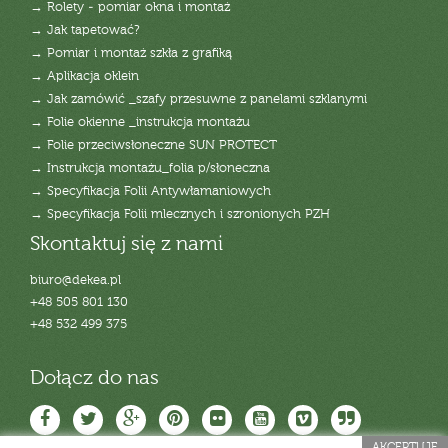
→ Rolety - pomiar okna i montaż
→ Jak tapetować?
→ Pomiar i montaż szkła z grafiką
→ Aplikacja oklein
→ Jak zamówić _szafy przesuwne z panelami szklanymi
→ Folie okienne _instrukcja montażu
→ Folie przeciwsłoneczne SUN PROTECT
→ Instrukcja montażu_folia p/słoneczna
→ Specyfikacja Folii Antywłamaniowych
→ Specyfikacja Folii mlecznych i szronionych PZH
Skontaktuj się z nami
biuro@dekea.pl
+48 505 801 130
+48 532 499 375
Dołącz do nas