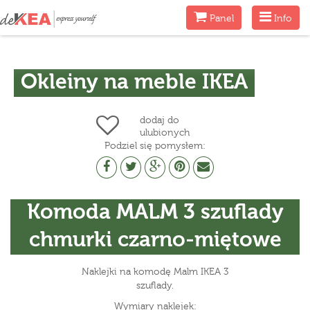
Menu
Menu
Panel
Info
Okleiny na meble IKEA
dodaj do
ulubionych
Podziel się pomysłem:
Komoda MALM 3 szuflady
chmurki czarno-miętowe
Naklejki na komodę Malm IKEA 3
szuflady.
Wymiary naklejek: