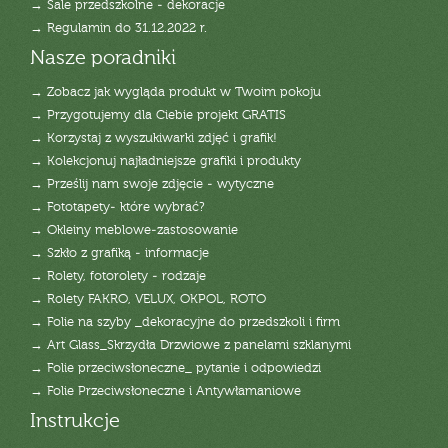
→ Sale przedszkolne - dekoracje
→ Regulamin do 31.12.2022 r.
Nasze poradniki
→ Zobacz jak wygląda produkt w Twoim pokoju
→ Przygotujemy dla Ciebie projekt GRATIS
→ Korzystaj z wyszukiwarki zdjęć i grafik!
→ Kolekcjonuj najładniejsze grafiki i produkty
→ Prześlij nam swoje zdjęcie - wytyczne
→ Fototapety- które wybrać?
→ Okleiny meblowe-zastosowanie
→ Szkło z grafiką - informacje
→ Rolety, fotorolety - rodzaje
→ Rolety FAKRO, VELUX, OKPOL, ROTO
→ Folie na szyby _dekoracyjne do przedszkoli i firm
→ Art Glass_Skrzydła Drzwiowe z panelami szklanymi
→ Folie przeciwsłoneczne_ pytanie i odpowiedzi
→ Folie Przeciwsłoneczne i Antywłamaniowe
Instrukcje