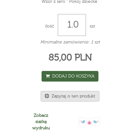
Wzór z serii " Pokój dziecka".
ilość
szt
Minimalne zamówienie: 1 szt
85,00 PLN
DODAJ DO KOSZYKA
Zapytaj o ten produkt
Zobacz
siatkę
wydruku