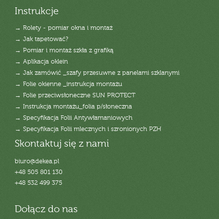
Instrukcje
→ Rolety - pomiar okna i montaż
→ Jak tapetować?
→ Pomiar i montaż szkła z grafiką
→ Aplikacja oklein
→ Jak zamówić _szafy przesuwne z panelami szklanymi
→ Folie okienne _instrukcja montażu
→ Folie przeciwsłoneczne SUN PROTECT
→ Instrukcja montażu_folia p/słoneczna
→ Specyfikacja Folii Antywłamaniowych
→ Specyfikacja Folii mlecznych i szronionych PZH
Skontaktuj się z nami
biuro@dekea.pl
+48 505 801 130
+48 532 499 375
Dołącz do nas