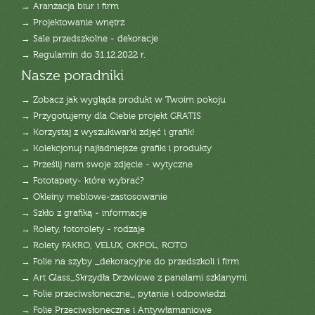
→ Aranżacja biur i firm
→ Projektowanie wnętrz
→ Sale przedszkolne - dekoracje
→ Regulamin do 31.12.2022 r.
Nasze poradniki
→ Zobacz jak wygląda produkt w Twoim pokoju
→ Przygotujemy dla Ciebie projekt GRATIS
→ Korzystaj z wyszukiwarki zdjęć i grafik!
→ Kolekcjonuj najładniejsze grafiki i produkty
→ Prześlij nam swoje zdjęcie - wytyczne
→ Fototapety- które wybrać?
→ Okleiny meblowe-zastosowanie
→ Szkło z grafiką - informacje
→ Rolety, fotorolety - rodzaje
→ Rolety FAKRO, VELUX, OKPOL, ROTO
→ Folie na szyby _dekoracyjne do przedszkoli i firm
→ Art Glass_Skrzydła Drzwiowe z panelami szklanymi
→ Folie przeciwsłoneczne_ pytanie i odpowiedzi
→ Folie Przeciwsłoneczne i Antywłamaniowe