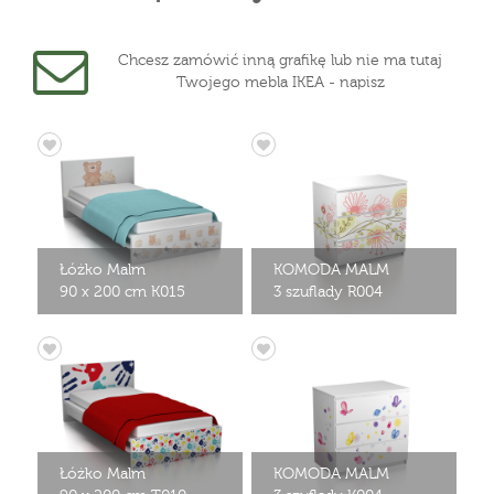
Chcesz zamówić inną grafikę lub nie ma tutaj
Twojego mebla IKEA - napisz
Łóżko Malm
KOMODA MALM
90 x 200 cm K015
3 szuflady R004
Łóżko Malm
KOMODA MALM