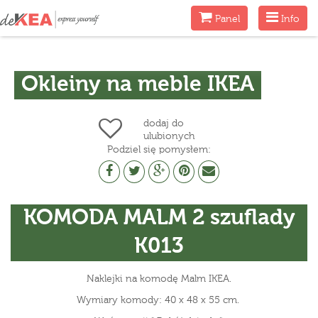
Menu
Menu
Panel
Info
Okleiny na meble IKEA
dodaj do
ulubionych
Podziel się pomysłem:
KOMODA MALM 2 szuflady
K013
Naklejki na komodę Malm IKEA.
Wymiary komody: 40 x 48 x 55 cm.