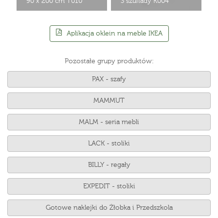
90 x 200 cm T010
3 szuflady K004
Aplikacja oklein na meble IKEA
Pozostałe grupy produktów:
PAX - szafy
MAMMUT
MALM - seria mebli
LACK - stoliki
BILLY - regały
EXPEDIT - stoliki
Gotowe naklejki do Żłobka i Przedszkola