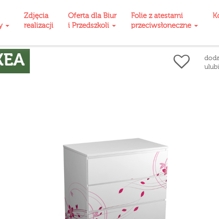
Zdjęcia
Oferta dla Biur
Folie z atestami
K
ty
realizacji
i Przedszkoli
przeciwsłoneczne
KEA
doda
ulub