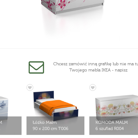
Chcesz zamówić inną grafikę lub nie ma tu
Twojego mebla IKEA - napisz
M
Łóżko Malm
KOMODA MALM
2
90 x 200 cm T006
6 szuflad R004