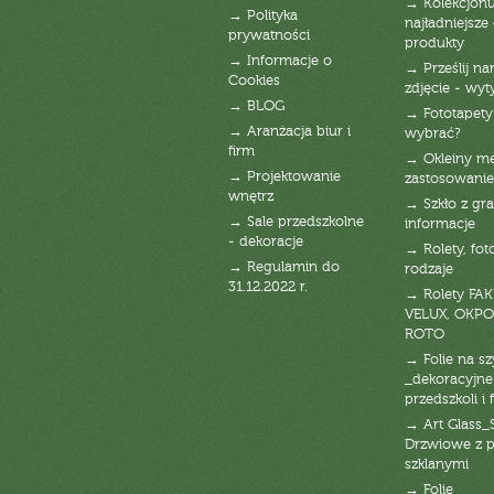
→ Kolekcjonu
→ Polityka
najładniejsze g
prywatności
produkty
→ Informacje o
→ Prześlij n
Cookies
zdjęcie - wyt
→ BLOG
→ Fototapety
→ Aranżacja biur i
wybrać?
firm
→ Okleiny m
→ Projektowanie
zastosowanie
wnętrz
→ Szkło z gra
→ Sale przedszkolne
informacje
- dekoracje
→ Rolety, fot
→ Regulamin do
rodzaje
31.12.2022 r.
→ Rolety FAK
VELUX, OKPO
ROTO
→ Folie na s
_dekoracyjne
przedszkoli i 
→ Art Glass_
Drzwiowe z 
szklanymi
→ Folie