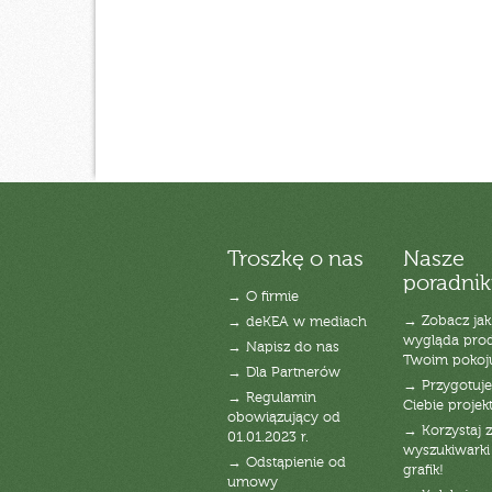
Troszkę o nas
Nasze
poradnik
→ O firmie
→ Zobacz jak
→ deKEA w mediach
wygląda pro
→ Napisz do nas
Twoim pokoj
→ Dla Partnerów
→ Przygotuj
→ Regulamin
Ciebie projek
obowiązujący od
→ Korzystaj z
01.01.2023 r.
wyszukiwarki 
→ Odstąpienie od
grafik!
umowy