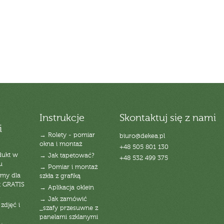
Instrukcje
Skontaktuj się z nami
i
→ Rolety - pomiar
biuro@dekea.pl
okna i montaż
+48 505 801 130
dukt w
→ Jak tapetować?
+48 532 499 375
u
→ Pomiar i montaż
emy dla
szkła z grafiką
t GRATIS
→ Aplikacja oklein
→ Jak zamówić
zdjęć i
_szafy przesuwne z
panelami szklanymi