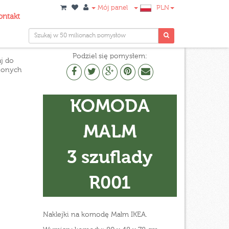
Mój panel
PLN
ontakt
Podziel się pomysłem:
j do
ionych
KOMODA
MALM
3 szuflady
R001
Naklejki na komodę Malm IKEA.