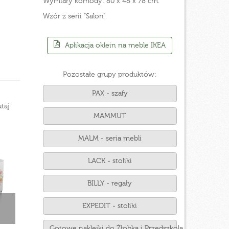
Wymiary komody: 80 x 48 x 78 cm.
Wzór z serii "Salon".
Aplikacja oklein na meble IKEA
Pozostałe grupy produktów:
PAX - szafy
taj
MAMMUT
MALM - seria mebli
LACK - stoliki
BILLY - regały
EXPEDIT - stoliki
Gotowe naklejki do Żłobka i Przedszkola