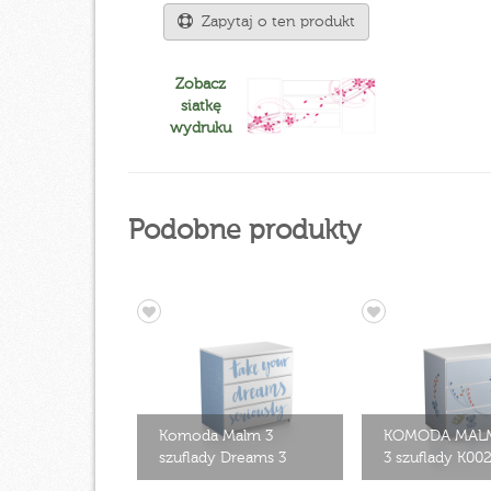
Zapytaj o ten produkt
Zobacz
siatkę
wydruku
Podobne produkty
Komoda Malm 3
KOMODA MAL
szuflady Dreams 3
3 szuflady K00