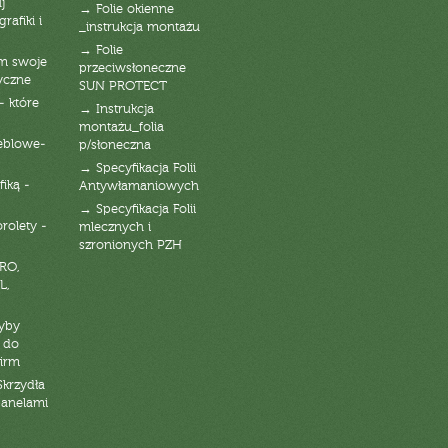
j
→ Folie okienne
rafiki i
_instrukcja montażu
→ Folie
am swoje
przeciwsłoneczne
yczne
SUN PROTECT
- które
→ Instrukcja
montażu_folia
eblowe-
p/słoneczna
→ Specyfikacja Folii
fiką -
Antywłamaniowych
→ Specyfikacja Folii
orolety -
mlecznych i
szronionych PZH
RO,
L,
zyby
 do
firm
Skrzydła
panelami