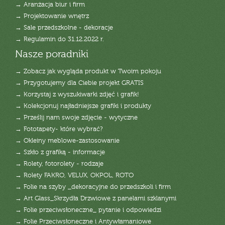
→ Aranżacja biur i firm
→ Projektowanie wnętrz
→ Sale przedszkolne - dekoracje
→ Regulamin do 31.12.2022 r.
Nasze poradniki
→ Zobacz jak wygląda produkt w Twoim pokoju
→ Przygotujemy dla Ciebie projekt GRATIS
→ Korzystaj z wyszukiwarki zdjęć i grafik!
→ Kolekcjonuj najładniejsze grafiki i produkty
→ Prześlij nam swoje zdjęcie - wytyczne
→ Fototapety- które wybrać?
→ Okleiny meblowe-zastosowanie
→ Szkło z grafiką - informacje
→ Rolety, fotorolety - rodzaje
→ Rolety FAKRO, VELUX, OKPOL, ROTO
→ Folie na szyby _dekoracyjne do przedszkoli i firm
→ Art Glass_Skrzydła Drzwiowe z panelami szklanymi
→ Folie przeciwsłoneczne_ pytanie i odpowiedzi
→ Folie Przeciwsłoneczne i Antywłamaniowe