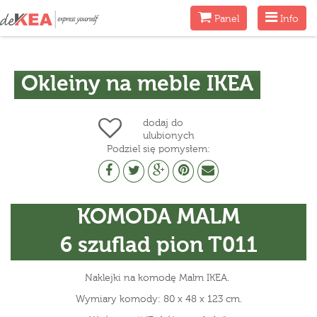
Menu
Menu
Panel
Info
Okleiny na meble IKEA
dodaj do
ulubionych
Podziel się pomysłem:
KOMODA MALM
6 szuflad pion T011
Naklejki na komodę Malm IKEA.
Wymiary komody: 80 x 48 x 123 cm.