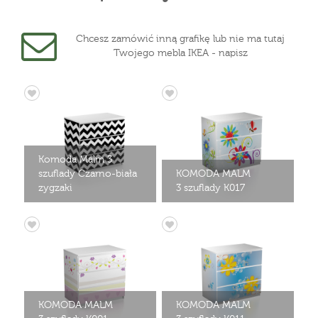
Chcesz zamówić inną grafikę lub nie ma tutaj
Twojego mebla IKEA - napisz
Komoda Malm 3
szuflady Czarno-biała
KOMODA MALM
zygzaki
3 szuflady K017
KOMODA MALM
KOMODA MALM