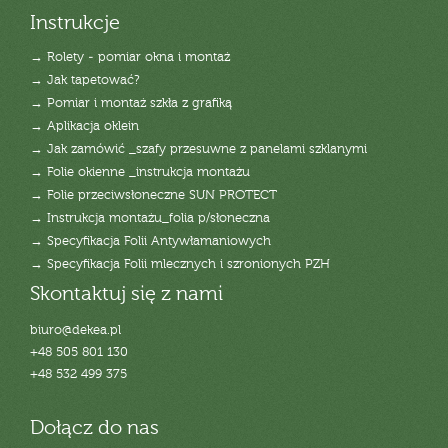
Instrukcje
→ Rolety - pomiar okna i montaż
→ Jak tapetować?
→ Pomiar i montaż szkła z grafiką
→ Aplikacja oklein
→ Jak zamówić _szafy przesuwne z panelami szklanymi
→ Folie okienne _instrukcja montażu
→ Folie przeciwsłoneczne SUN PROTECT
→ Instrukcja montażu_folia p/słoneczna
→ Specyfikacja Folii Antywłamaniowych
→ Specyfikacja Folii mlecznych i szronionych PZH
Skontaktuj się z nami
biuro@dekea.pl
+48 505 801 130
+48 532 499 375
Dołącz do nas