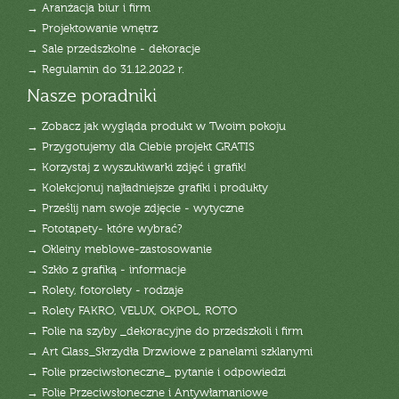
→ Aranżacja biur i firm
→ Projektowanie wnętrz
→ Sale przedszkolne - dekoracje
→ Regulamin do 31.12.2022 r.
Nasze poradniki
→ Zobacz jak wygląda produkt w Twoim pokoju
→ Przygotujemy dla Ciebie projekt GRATIS
→ Korzystaj z wyszukiwarki zdjęć i grafik!
→ Kolekcjonuj najładniejsze grafiki i produkty
→ Prześlij nam swoje zdjęcie - wytyczne
→ Fototapety- które wybrać?
→ Okleiny meblowe-zastosowanie
→ Szkło z grafiką - informacje
→ Rolety, fotorolety - rodzaje
→ Rolety FAKRO, VELUX, OKPOL, ROTO
→ Folie na szyby _dekoracyjne do przedszkoli i firm
→ Art Glass_Skrzydła Drzwiowe z panelami szklanymi
→ Folie przeciwsłoneczne_ pytanie i odpowiedzi
→ Folie Przeciwsłoneczne i Antywłamaniowe