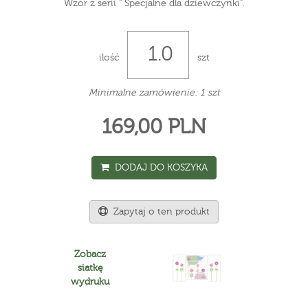
Wzór z serii " Specjalne dla dziewczynki".
ilość
szt
Minimalne zamówienie: 1 szt
169,00 PLN
DODAJ DO KOSZYKA
Zapytaj o ten produkt
Zobacz
siatkę
wydruku