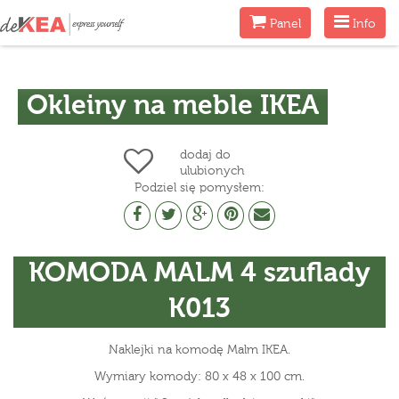
Menu
Menu
Panel
Info
Okleiny na meble IKEA
dodaj do
ulubionych
Podziel się pomysłem:
KOMODA MALM 4 szuflady
K013
Naklejki na komodę Malm IKEA.
Wymiary komody: 80 x 48 x 100 cm.