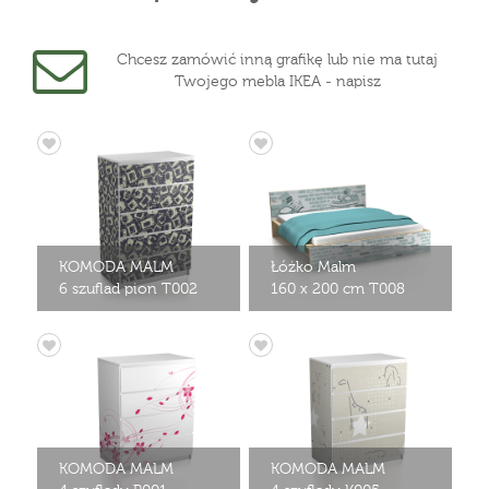
Chcesz zamówić inną grafikę lub nie ma tutaj
Twojego mebla IKEA - napisz
KOMODA MALM
Łóżko Malm
6 szuflad pion T002
160 x 200 cm T008
KOMODA MALM
KOMODA MALM