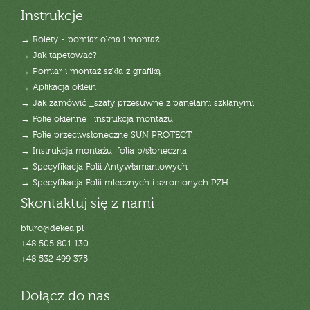
Instrukcje
→ Rolety - pomiar okna i montaż
→ Jak tapetować?
→ Pomiar i montaż szkła z grafiką
→ Aplikacja oklein
→ Jak zamówić _szafy przesuwne z panelami szklanymi
→ Folie okienne _instrukcja montażu
→ Folie przeciwsłoneczne SUN PROTECT
→ Instrukcja montażu_folia p/słoneczna
→ Specyfikacja Folii Antywłamaniowych
→ Specyfikacja Folii mlecznych i szronionych PZH
Skontaktuj się z nami
biuro@dekea.pl
+48 505 801 130
+48 532 499 375
Dołącz do nas