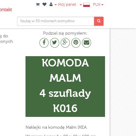
Mój panel
PLN
ontakt
Podziel się pomysłem:
j do
ionych
KOMODA
MALM
4 szuflady
K016
Naklejki na komodę Malm IKEA.