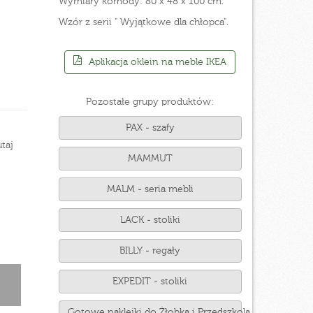
Wymiary komody: 80 x 48 x 100 cm.
Wzór z serii " Wyjątkowe dla chłopca".
Aplikacja oklein na meble IKEA
Pozostałe grupy produktów:
PAX - szafy
taj
MAMMUT
MALM - seria mebli
LACK - stoliki
BILLY - regały
EXPEDIT - stoliki
Gotowe naklejki do Żłobka i Przedszkola