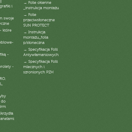
j
→ Folie okienne
rafiki i
_instrukcja montażu
→ Folie
am swoje
przeciwsłoneczne
yczne
SUN PROTECT
- które
→ Instrukcja
montażu_folia
eblowe-
p/słoneczna
→ Specyfikacja Folii
fiką -
Antywłamaniowych
→ Specyfikacja Folii
orolety -
mlecznych i
szronionych PZH
RO,
L,
zyby
 do
firm
Skrzydła
panelami