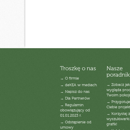
Troszkę o nas
Nasze
poradnik
→ O firmie
→ Zobacz jak
→ deKEA w mediach
wygląda pro
→ Napisz do nas
Twoim pokoj
→ Dla Partnerów
→ Przygotuj
→ Regulamin
Ciebie projek
obowiązujący od
→ Korzystaj z
01.01.2023 r.
wyszukiwarki 
→ Odstąpienie od
grafik!
umowy