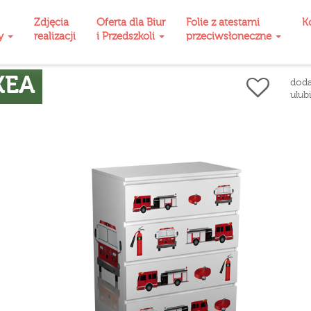
Zdjęcia
Oferta dla Biur
Folie z atestami
K
ty
realizacji
i Przedszkoli
przeciwsłoneczne
KEA
doda
ulub