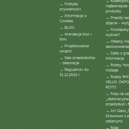
→ Kolekcjonu
→ Polityka
najładniejsze g
prywatności
produkty
→ Informacje o
→ Prześlij n
Cookies
zdjęcie - wyt
→ BLOG
→ Fototapety
→ Aranżacja biur i
wybrać?
firm
→ Okleiny m
→ Projektowanie
zastosowanie
wnętrz
→ Szkło z gra
→ Sale przedszkolne
informacje
- dekoracje
→ Rolety, fot
→ Regulamin do
rodzaje
31.12.2022 r.
→ Rolety FAK
VELUX, OKPO
ROTO
→ Folie na s
_dekoracyjne
przedszkoli i 
→ Art Glass_
Drzwiowe z 
szklanymi
→ Folie