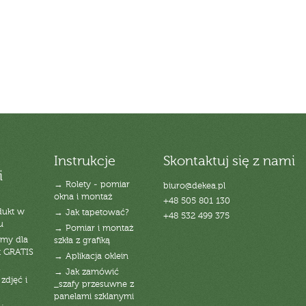
Instrukcje
Skontaktuj się z nami
i
→ Rolety - pomiar
biuro@dekea.pl
okna i montaż
+48 505 801 130
dukt w
→ Jak tapetować?
+48 532 499 375
u
→ Pomiar i montaż
emy dla
szkła z grafiką
t GRATIS
→ Aplikacja oklein
→ Jak zamówić
zdjęć i
_szafy przesuwne z
panelami szklanymi