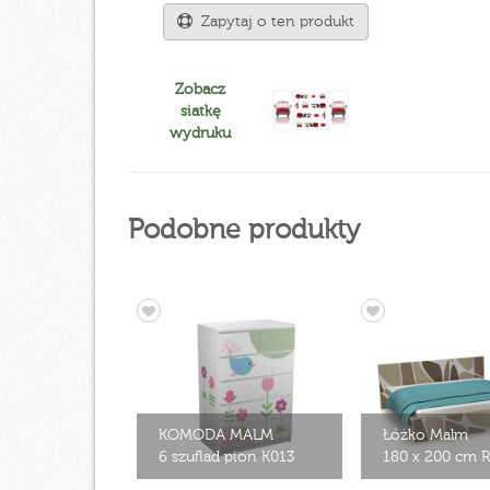
Zapytaj o ten produkt
Zobacz
siatkę
wydruku
Podobne produkty
KOMODA MALM
Łóżko Malm
6 szuflad pion K013
180 x 200 cm 