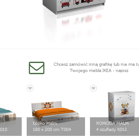
Chcesz zamówić inną grafikę lub nie ma tu
Twojego mebla IKEA - napisz
Łóżko Malm
KOMODA MALM
R010
180 x 200 cm T004
4 szuflady K012