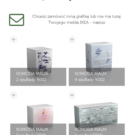
Chcesz zamówić inną grafikę lub nie ma tutaj
Twojego mebla IKEA - napisz
KOMODA MALM
KOMODA MALM
2 szuflady R002
4 szuflady K002
KOMODA MALM
KOMODA MALM