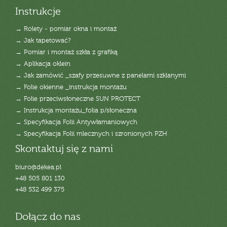
Instrukcje
→ Rolety - pomiar okna i montaż
→ Jak tapetować?
→ Pomiar i montaż szkła z grafiką
→ Aplikacja oklein
→ Jak zamówić _szafy przesuwne z panelami szklanymi
→ Folie okienne _instrukcja montażu
→ Folie przeciwsłoneczne SUN PROTECT
→ Instrukcja montażu_folia p/słoneczna
→ Specyfikacja Folii Antywłamaniowych
→ Specyfikacja Folii mlecznych i szronionych PZH
Skontaktuj się z nami
biuro@dekea.pl
+48 505 801 130
+48 532 499 375
Dołącz do nas