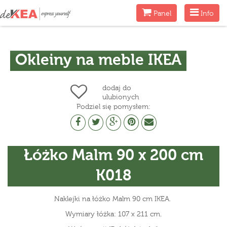
Menu
Menu
Panel
Info
Okleiny na meble IKEA
dodaj do
ulubionych
Podziel się pomysłem:
Łóżko Malm 90 x 200 cm
K018
Naklejki na łóżko Malm 90 cm IKEA.
Wymiary łóżka: 107 x 211 cm.