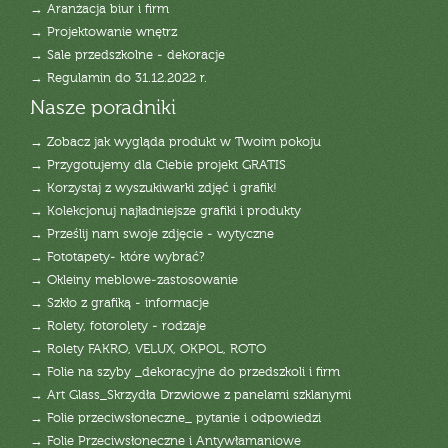
→ Aranżacja biur i firm
→ Projektowanie wnętrz
→ Sale przedszkolne - dekoracje
→ Regulamin do 31.12.2022 r.
Nasze poradniki
→ Zobacz jak wygląda produkt w Twoim pokoju
→ Przygotujemy dla Ciebie projekt GRATIS
→ Korzystaj z wyszukiwarki zdjęć i grafik!
→ Kolekcjonuj najładniejsze grafiki i produkty
→ Prześlij nam swoje zdjęcie - wytyczne
→ Fototapety- które wybrać?
→ Okleiny meblowe-zastosowanie
→ Szkło z grafiką - informacje
→ Rolety, fotorolety - rodzaje
→ Rolety FAKRO, VELUX, OKPOL, ROTO
→ Folie na szyby _dekoracyjne do przedszkoli i firm
→ Art Glass_Skrzydła Drzwiowe z panelami szklanymi
→ Folie przeciwsłoneczne_ pytanie i odpowiedzi
→ Folie Przeciwsłoneczne i Antywłamaniowe