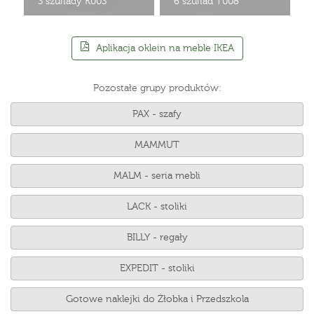
3 szuflady K003
6 szuflad T008
Aplikacja oklein na meble IKEA
Pozostałe grupy produktów:
PAX - szafy
MAMMUT
MALM - seria mebli
LACK - stoliki
BILLY - regały
EXPEDIT - stoliki
Gotowe naklejki do Żłobka i Przedszkola