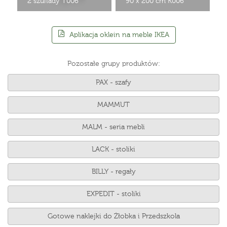
2 szuflady T006
90 x 200 cm K006
Aplikacja oklein na meble IKEA
Pozostałe grupy produktów:
PAX - szafy
MAMMUT
MALM - seria mebli
LACK - stoliki
BILLY - regały
EXPEDIT - stoliki
Gotowe naklejki do Żłobka i Przedszkola