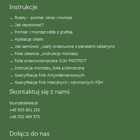
Instrukcje
→ Rolety - pomiar okna i montaż
→ Jak tapetować?
→ Pomiar i montaż szkła z grafiką
→ Aplikacja oklein
→ Jak zamówić _szafy przesuwne z panelami szklanymi
→ Folie okienne _instrukcja montażu
→ Folie przeciwsłoneczne SUN PROTECT
→ Instrukcja montażu_folia p/słoneczna
→ Specyfikacja Folii Antywłamaniowych
→ Specyfikacja Folii mlecznych i szronionych PZH
Skontaktuj się z nami
biuro@dekea.pl
+48 505 801 130
+48 532 499 375
Dołącz do nas