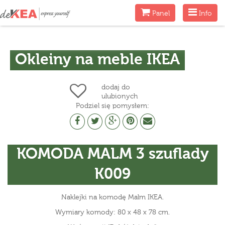
Menu
Menu
Panel
Info
Okleiny na meble IKEA
dodaj do
ulubionych
Podziel się pomysłem:
KOMODA MALM 3 szuflady
K009
Naklejki na komodę Malm IKEA.
Wymiary komody: 80 x 48 x 78 cm.