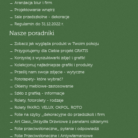
→ Aranżacja biur i firm
→ Projektowanie wnętrz
→ Sale przedszkolne - dekoracje
→ Regulamin do 31.12.2022 r.
Nasze poradniki
→ Zobacz jak wygląda produkt w Twoim pokoju
→ Przygotujemy dla Ciebie projekt GRATIS
→ Korzystaj z wyszukiwarki zdjęć i grafik!
→ Kolekcjonuj najładniejsze grafiki i produkty
→ Prześlij nam swoje zdjęcie - wytyczne
→ Fototapety- które wybrać?
→ Okleiny meblowe-zastosowanie
→ Szkło z grafiką - informacje
→ Rolety, fotorolety - rodzaje
→ Rolety FAKRO, VELUX, OKPOL, ROTO
→ Folie na szyby _dekoracyjne do przedszkoli i firm
→ Art Glass_Skrzydła Drzwiowe z panelami szklanymi
→ Folie przeciwsłoneczne_ pytanie i odpowiedzi
→ Folie Przeciwsłoneczne i Antywłamaniowe