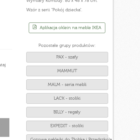
Wymiary komody: 80 x 48 x 78 cm.
Wzór z serii "Pokój dziecka".
Aplikacja oklein na meble IKEA
Pozostałe grupy produktów:
PAX - szafy
taj
MAMMUT
MALM - seria mebli
LACK - stoliki
BILLY - regały
EXPEDIT - stoliki
Gotowe naklejki do Żłobka i Przedszkola