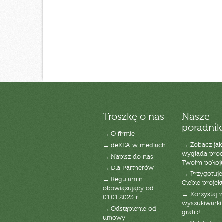
Troszkę o nas
Nasze
poradnik
→ O firmie
→ Zobacz jak
→ deKEA w mediach
wygląda pro
→ Napisz do nas
Twoim pokoj
→ Dla Partnerów
→ Przygotuj
→ Regulamin
Ciebie projek
obowiązujący od
→ Korzystaj z
01.01.2023 r.
wyszukiwarki 
→ Odstąpienie od
grafik!
umowy