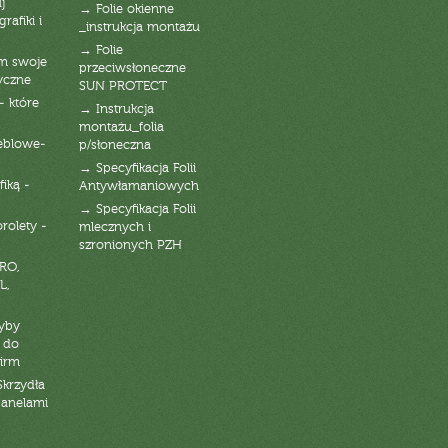
j
→ Folie okienne
rafiki i
_instrukcja montażu
→ Folie
am swoje
przeciwsłoneczne
yczne
SUN PROTECT
- które
→ Instrukcja
montażu_folia
eblowe-
p/słoneczna
→ Specyfikacja Folii
fiką -
Antywłamaniowych
→ Specyfikacja Folii
orolety -
mlecznych i
szronionych PZH
RO,
L,
zyby
 do
firm
Skrzydła
panelami