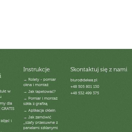
Instrukcje
Skontaktuj się z nami
i
→ Rolety - pomiar
biuro@dekea.pl
okna i montaż
+48 505 801 130
dukt w
→ Jak tapetować?
+48 532 499 375
u
→ Pomiar i montaż
emy dla
szkła z grafiką
t GRATIS
→ Aplikacja oklein
→ Jak zamówić
zdjęć i
_szafy przesuwne z
panelami szklanymi