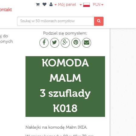
Mój panel
PLN
ontakt
Podziel się pomysłem:
j do
ionych
KOMODA
MALM
3 szuflady
K018
Naklejki na komodę Malm IKEA.