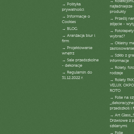
→ Kolekcjonu
→ Polityka
najładniejsze g
prywatności
produkty
→ Informacje o
→ Prześlij n
Cookies
zdjęcie - wyt
→ BLOG
→ Fototapety
→ Aranżacja biur i
wybrać?
firm
→ Okleiny m
→ Projektowanie
zastosowanie
wnętrz
→ Szkło z gra
→ Sale przedszkolne
informacje
- dekoracje
→ Rolety, fot
→ Regulamin do
rodzaje
31.12.2022 r.
→ Rolety FAK
VELUX, OKPO
ROTO
→ Folie na s
_dekoracyjne
przedszkoli i 
→ Art Glass_
Drzwiowe z 
szklanymi
→ Folie