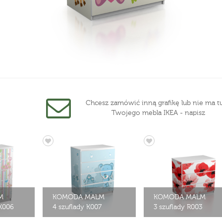
Chcesz zamówić inną grafikę lub nie ma tu
Twojego mebla IKEA - napisz
M
KOMODA MALM
KOMODA MALM
 K006
4 szuflady K007
3 szuflady R003