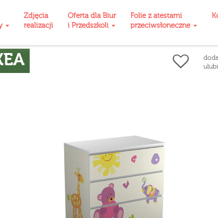
Zdjęcia
Oferta dla Biur
Folie z atestami
K
ty
realizacji
i Przedszkoli
przeciwsłoneczne
KEA
doda
ulub