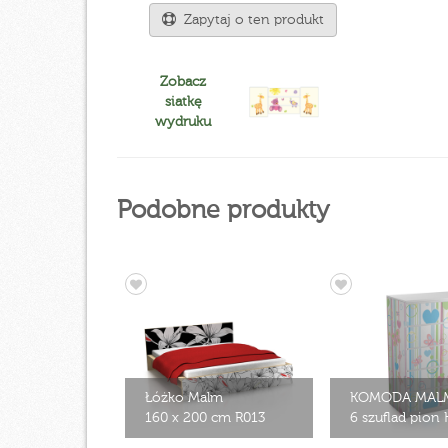
Zapytaj o ten produkt
Zobacz
siatkę
wydruku
Podobne produkty
Łóżko Malm
KOMODA MAL
160 x 200 cm R013
6 szuflad pion