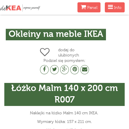
Menu
Menu
Panel
Info
Okleiny na meble IKEA
dodaj do
ulubionych
Podziel się pomysłem:
Łóżko Malm 140 x 200 cm
R007
Naklejki na łóżko Malm 140 cm IKEA.
Wymiary łóżka: 157 x 211 cm.