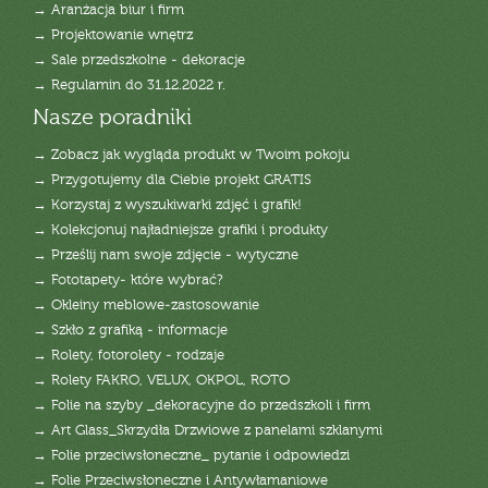
→ Aranżacja biur i firm
→ Projektowanie wnętrz
→ Sale przedszkolne - dekoracje
→ Regulamin do 31.12.2022 r.
Nasze poradniki
→ Zobacz jak wygląda produkt w Twoim pokoju
→ Przygotujemy dla Ciebie projekt GRATIS
→ Korzystaj z wyszukiwarki zdjęć i grafik!
→ Kolekcjonuj najładniejsze grafiki i produkty
→ Prześlij nam swoje zdjęcie - wytyczne
→ Fototapety- które wybrać?
→ Okleiny meblowe-zastosowanie
→ Szkło z grafiką - informacje
→ Rolety, fotorolety - rodzaje
→ Rolety FAKRO, VELUX, OKPOL, ROTO
→ Folie na szyby _dekoracyjne do przedszkoli i firm
→ Art Glass_Skrzydła Drzwiowe z panelami szklanymi
→ Folie przeciwsłoneczne_ pytanie i odpowiedzi
→ Folie Przeciwsłoneczne i Antywłamaniowe