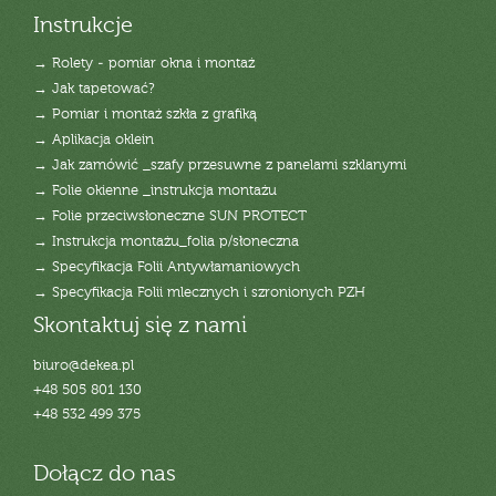
Instrukcje
→ Rolety - pomiar okna i montaż
→ Jak tapetować?
→ Pomiar i montaż szkła z grafiką
→ Aplikacja oklein
→ Jak zamówić _szafy przesuwne z panelami szklanymi
→ Folie okienne _instrukcja montażu
→ Folie przeciwsłoneczne SUN PROTECT
→ Instrukcja montażu_folia p/słoneczna
→ Specyfikacja Folii Antywłamaniowych
→ Specyfikacja Folii mlecznych i szronionych PZH
Skontaktuj się z nami
biuro@dekea.pl
+48 505 801 130
+48 532 499 375
Dołącz do nas