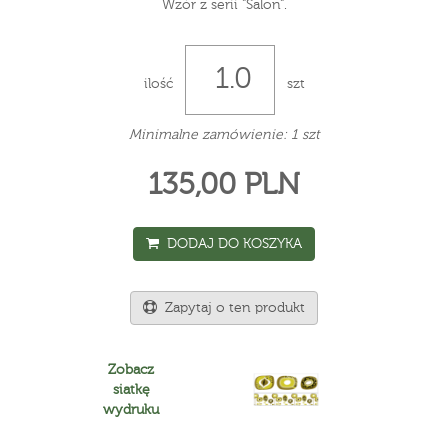
Wzór z serii "Salon".
ilość
szt
Minimalne zamówienie: 1 szt
135,00 PLN
DODAJ DO KOSZYKA
Zapytaj o ten produkt
Zobacz
siatkę
wydruku