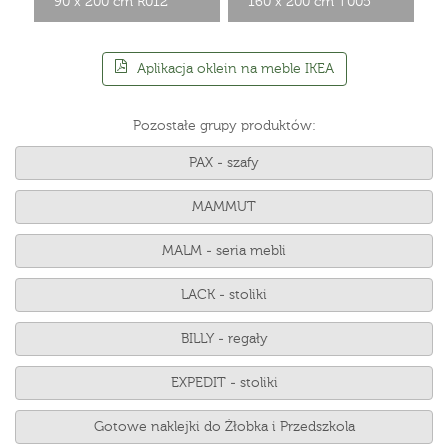
90 x 200 cm R012
160 x 200 cm T005
Aplikacja oklein na meble IKEA
Pozostałe grupy produktów:
PAX - szafy
MAMMUT
MALM - seria mebli
LACK - stoliki
BILLY - regały
EXPEDIT - stoliki
Gotowe naklejki do Żłobka i Przedszkola